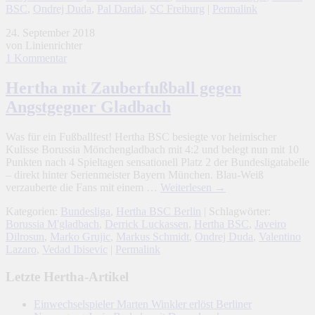
BSC
,
Ondrej Duda
,
Pal Dardai
,
SC Freiburg
|
Permalink
24. September 2018
von Linienrichter
1 Kommentar
Hertha mit Zauberfußball gegen
Angstgegner Gladbach
Was für ein Fußballfest! Hertha BSC besiegte vor heimischer
Kulisse Borussia Mönchengladbach mit 4:2 und belegt nun mit 10
Punkten nach 4 Spieltagen sensationell Platz 2 der Bundesligatabelle
– direkt hinter Serienmeister Bayern München. Blau-Weiß
verzauberte die Fans mit einem …
Weiterlesen
→
Kategorien:
Bundesliga
,
Hertha BSC Berlin
| Schlagwörter:
Borussia M'gladbach
,
Derrick Luckassen
,
Hertha BSC
,
Javeiro
Dilrosun
,
Marko Grujic
,
Markus Schmidt
,
Ondrej Duda
,
Valentino
Lazaro
,
Vedad Ibisevic
|
Permalink
Letzte Hertha-Artikel
Einwechselspieler Marten Winkler erlöst Berliner