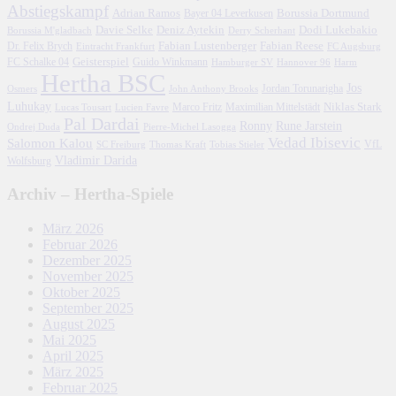
Abstiegskampf
Adrian Ramos
Borussia Dortmund
Bayer 04 Leverkusen
Davie Selke
Deniz Aytekin
Dodi Lukebakio
Borussia M'gladbach
Derry Scherhant
Fabian Lustenberger
Fabian Reese
Dr. Felix Brych
Eintracht Frankfurt
FC Augsburg
FC Schalke 04
Geisterspiel
Guido Winkmann
Hamburger SV
Hannover 96
Harm
Hertha BSC
Jos
John Anthony Brooks
Jordan Torunarigha
Osmers
Luhukay
Marco Fritz
Niklas Stark
Lucien Favre
Maximilian Mittelstädt
Lucas Tousart
Pal Dardai
Ronny
Rune Jarstein
Ondrej Duda
Pierre-Michel Lasogga
Vedad Ibisevic
Salomon Kalou
SC Freiburg
Thomas Kraft
Tobias Stieler
VfL
Vladimir Darida
Wolfsburg
Archiv – Hertha-Spiele
März 2026
Februar 2026
Dezember 2025
November 2025
Oktober 2025
September 2025
August 2025
Mai 2025
April 2025
März 2025
Februar 2025