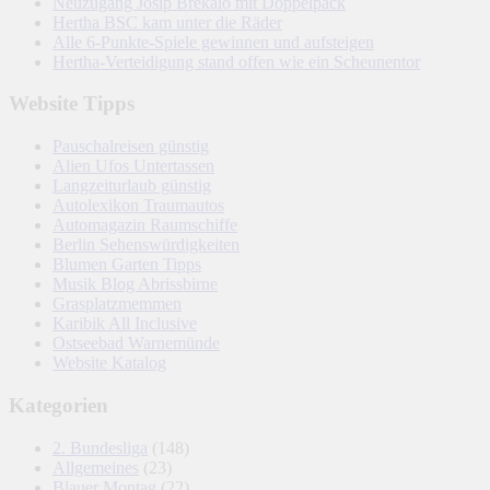
Neuzugang Josip Brekalo mit Doppelpack
Hertha BSC kam unter die Räder
Alle 6-Punkte-Spiele gewinnen und aufsteigen
Hertha-Verteidigung stand offen wie ein Scheunentor
Website Tipps
Pauschalreisen günstig
Alien Ufos Untertassen
Langzeiturlaub günstig
Autolexikon Traumautos
Automagazin Raumschiffe
Berlin Sehenswürdigkeiten
Blumen Garten Tipps
Musik Blog Abrissbirne
Grasplatzmemmen
Karibik All Inclusive
Ostseebad Warnemünde
Website Katalog
Kategorien
2. Bundesliga
(148)
Allgemeines
(23)
Blauer Montag
(22)