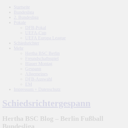
Startseite
Bundesliga
2. Bundesliga
Pokale
DFB-Pokal
UEFA-Cup
UEFA Europa League
Schiedsrichter
Mehr
Hertha BSC Berlin
Freundschaftsspiel
Blauer Montag
Gespann
Allgemeines
DFB-Auswahl
EM
Impressum + Datenschutz
Schiedsrichtergespann
Hertha BSC Blog – Berlin Fußball
Bundesliga