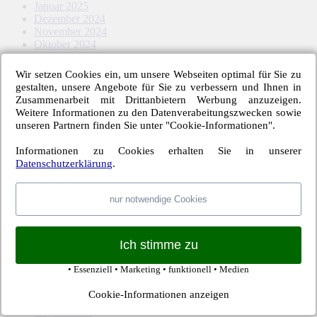
Januar 2025
Dezember 2024
November 2024
Oktober 2024
September 2024
August 2024
Wir setzen Cookies ein, um unsere Webseiten optimal für Sie zu
Mai 2024
gestalten, unsere Angebote für Sie zu verbessern und Ihnen in
April 2024
Zusammenarbeit mit Drittanbietern Werbung anzuzeigen.
März 2024
Weitere Informationen zu den Datenverabeitungszwecken sowie
Februar 2024
unseren Partnern finden Sie unter "Cookie-Informationen".
Januar 2024
Dezember 2023
Informationen zu Cookies erhalten Sie in unserer
November 2023
Datenschutzerklärung
.
Oktober 2023
September 2023
August 2023
nur notwendige Cookies
Mai 2023
April 2023
März 2023
Ich stimme zu
Februar 2023
Januar 2023
• Essenziell • Marketing • funktionell • Medien
November 2022
Oktober 2022
Cookie-Informationen anzeigen
September 2022
August 2022