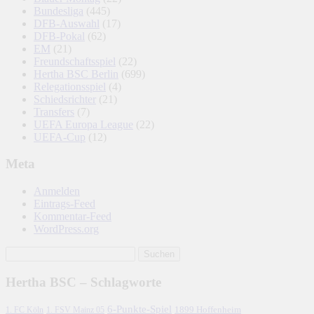
Bundesliga
(445)
DFB-Auswahl
(17)
DFB-Pokal
(62)
EM
(21)
Freundschaftsspiel
(22)
Hertha BSC Berlin
(699)
Relegationsspiel
(4)
Schiedsrichter
(21)
Transfers
(7)
UEFA Europa League
(22)
UEFA-Cup
(12)
Meta
Anmelden
Eintrags-Feed
Kommentar-Feed
WordPress.org
Hertha BSC – Schlagworte
6-Punkte-Spiel
1. FC Köln
1899 Hoffenheim
1. FSV Mainz 05