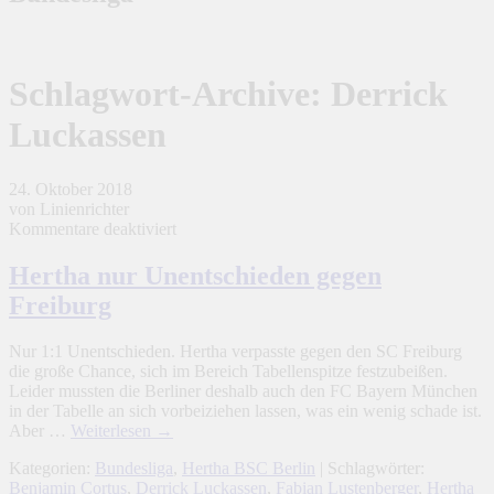
Schlagwort-Archive:
Derrick
Luckassen
24. Oktober 2018
von Linienrichter
für
Kommentare deaktiviert
Hertha
nur
Hertha nur Unentschieden gegen
Unentschieden
Freiburg
gegen
Freiburg
Nur 1:1 Unentschieden. Hertha verpasste gegen den SC Freiburg
die große Chance, sich im Bereich Tabellenspitze festzubeißen.
Leider mussten die Berliner deshalb auch den FC Bayern München
in der Tabelle an sich vorbeiziehen lassen, was ein wenig schade ist.
Aber …
Weiterlesen
→
Kategorien:
Bundesliga
,
Hertha BSC Berlin
| Schlagwörter:
Benjamin Cortus
,
Derrick Luckassen
,
Fabian Lustenberger
,
Hertha