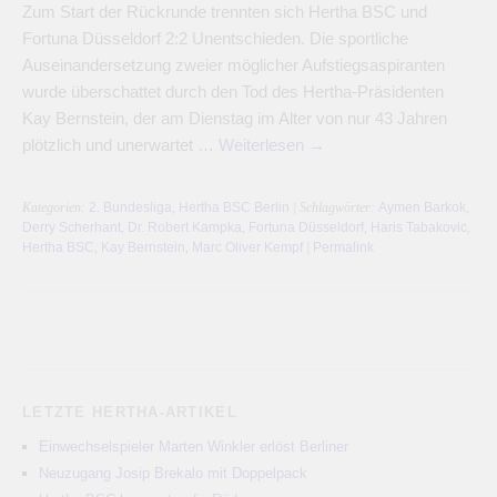
Zum Start der Rückrunde trennten sich Hertha BSC und
Fortuna Düsseldorf 2:2 Unentschieden. Die sportliche
Auseinandersetzung zweier möglicher Aufstiegsaspiranten
wurde überschattet durch den Tod des Hertha-Präsidenten
Kay Bernstein, der am Dienstag im Alter von nur 43 Jahren
plötzlich und unerwartet …
Weiterlesen
→
Kategorien:
2. Bundesliga
,
Hertha BSC Berlin
| Schlagwörter:
Aymen Barkok
,
Derry Scherhant
,
Dr. Robert Kampka
,
Fortuna Düsseldorf
,
Haris Tabakovic
,
Hertha BSC
,
Kay Bernstein
,
Marc Oliver Kempf
|
Permalink
LETZTE HERTHA-ARTIKEL
Einwechselspieler Marten Winkler erlöst Berliner
Neuzugang Josip Brekalo mit Doppelpack