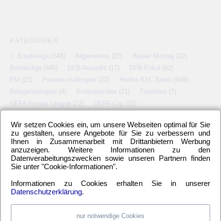
KATEGORIEN
2. Bundesliga
(148)
Allgemeines
(23)
Blauer Montag
(22)
Bundesliga
(445)
DFB-Auswahl
(17)
DFB-Pokal
(62)
EM
(21)
Freundschaftsspiel
(22)
Hertha BSC Berlin
(699)
Relegationsspiel
(4)
Schiedsrichter
(21)
Transfers
(7)
UEFA Europa League
(22)
UEFA-Cup
(12)
Wir setzen Cookies ein, um unsere Webseiten optimal für Sie
zu gestalten, unsere Angebote für Sie zu verbessern und
Ihnen in Zusammenarbeit mit Drittanbietern Werbung
META
anzuzeigen. Weitere Informationen zu den
Datenverabeitungszwecken sowie unseren Partnern finden
Anmelden
Eintrags-Feed
Kommentar-Feed
WordPress.org
Sie unter "Cookie-Informationen".
Informationen zu Cookies erhalten Sie in unserer
Datenschutzerklärung
.
nur notwendige Cookies