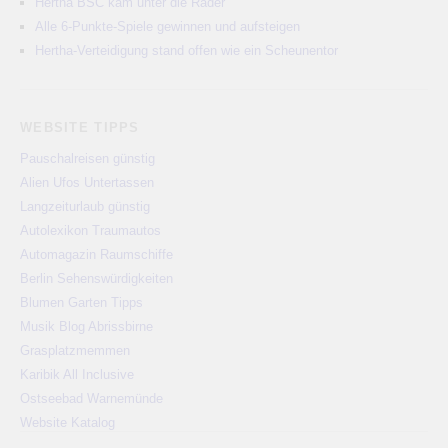
Hertha BSC kam unter die Räder
Alle 6-Punkte-Spiele gewinnen und aufsteigen
Hertha-Verteidigung stand offen wie ein Scheunentor
WEBSITE TIPPS
Pauschalreisen günstig
Alien Ufos Untertassen
Langzeiturlaub günstig
Autolexikon Traumautos
Automagazin Raumschiffe
Berlin Sehenswürdigkeiten
Blumen Garten Tipps
Musik Blog Abrissbirne
Grasplatzmemmen
Karibik All Inclusive
Ostseebad Warnemünde
Website Katalog