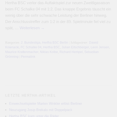
Hertha BSC verlor das Auftaktspiel zur neuen Zweitligasaison
beim FC Schalke 04 mit 1:2. Das knappe Ergebnis täuscht ein
wenig über die sehr schwache Leistung der Berliner hinweg.
Der Anschlusstreffer zum 1:2 in der 89. Spielminute fiel viel zu
spät, …
Weiterlesen
→
Kategorien:
2. Bundesliga
,
Hertha BSC Berlin
| Schlagwörter:
Dawid
Kownacki
,
FC Schalke 04
,
Hertha BSC
,
Julian Eitschberger
,
Leon Jensen
,
Maurice Krattenmacher
,
Niklas Kolbe
,
Richard Hempel
,
Sebastian
Grönning
|
Permalink
LETZTE HERTHA-ARTIKEL
Einwechselspieler Marten Winkler erlöst Berliner
Neuzugang Josip Brekalo mit Doppelpack
Hertha BSC kam unter die Räder