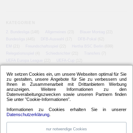
KATEGORIEN
2. Bundesliga
(148)
Allgemeines
(23)
Blauer Montag
(22)
Bundesliga
(445)
DFB-Auswahl
(17)
DFB-Pokal
(62)
EM
(21)
Freundschaftsspiel
(22)
Hertha BSC Berlin
(699)
Relegationsspiel
(4)
Schiedsrichter
(21)
Transfers
(7)
UEFA Europa League
(22)
UEFA-Cup
(12)
Wir setzen Cookies ein, um unsere Webseiten optimal für Sie
zu gestalten, unsere Angebote für Sie zu verbessern und
Ihnen in Zusammenarbeit mit Drittanbietern Werbung
META
anzuzeigen. Weitere Informationen zu den
Datenverabeitungszwecken sowie unseren Partnern finden
Anmelden
Eintrags-Feed
Kommentar-Feed
WordPress.org
Sie unter "Cookie-Informationen".
Informationen zu Cookies erhalten Sie in unserer
Datenschutzerklärung
.
nur notwendige Cookies