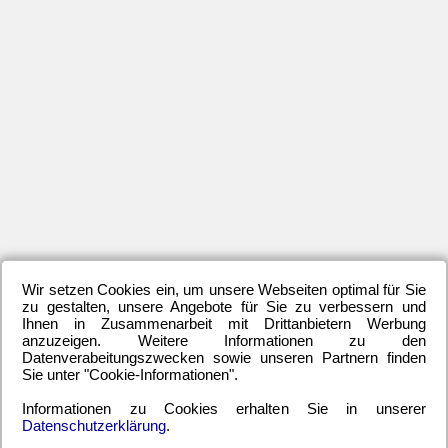
an
Ne
für
da
St
Da
Ko
bli
zu
üb
80
Sp
Wir setzen Cookies ein, um unsere Webseiten optimal für Sie
bla
zu gestalten, unsere Angebote für Sie zu verbessern und
Ihnen in Zusammenarbeit mit Drittanbietern Werbung
Da
anzuzeigen. Weitere Informationen zu den
me
Datenverabeitungszwecken sowie unseren Partnern finden
Sie unter "Cookie-Informationen".
ma
deu
Informationen zu Cookies erhalten Sie in unserer
Datenschutzerklärung
.
da