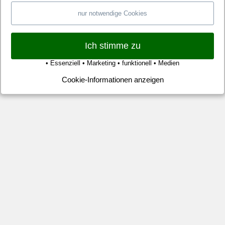
La
un
nur notwendige Cookies
Sp
mit
Ich stimme zu
se
Mit
• Essenziell • Marketing • funktionell • Medien
no
Cookie-Informationen anzeigen
et
Zei
be
Au
de
vo
Ba
Mü
au
ho
Sp
Ma