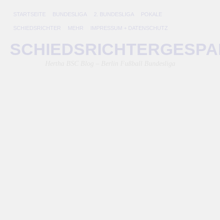
STARTSEITE
BUNDESLIGA
2. BUNDESLIGA
POKALE
SCHIEDSRICHTER
MEHR
IMPRESSUM + DATENSCHUTZ
H
SCHIEDSRICHTERGESP
v
Hertha BSC Blog – Berlin Fußball Bundesliga
au
S
4.
Aug
202
von
Lini
He
B
ver
da
Auf
zu