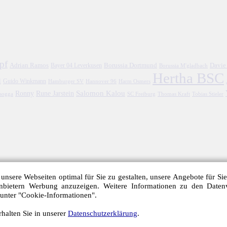
pf
Adrian Ramos
Borussia Dortmund
Davie
Bayer 04 Leverkusen
Borussia M'gladbach
Hertha BSC
l
Guido Winkmann
Hamburger SV
Hannover 96
Harm Osmers
Salomon Kalou
Ronny
Rune Jarstein
asogga
SC Freiburg
Thomas Kraft
Tobias Stieler
unsere Webseiten optimal für Sie zu gestalten, unsere Angebote für Si
anbietern Werbung anzuzeigen. Weitere Informationen zu den Daten
 unter "Cookie-Informationen".
halten Sie in unserer
Datenschutzerklärung
.