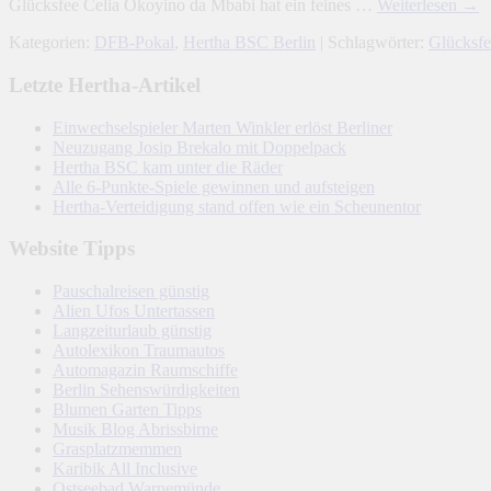
Glücksfee Celia Okoyino da Mbabi hat ein feines …
Weiterlesen
→
Kategorien:
DFB-Pokal
,
Hertha BSC Berlin
| Schlagwörter:
Glücksfe
Letzte Hertha-Artikel
Einwechselspieler Marten Winkler erlöst Berliner
Neuzugang Josip Brekalo mit Doppelpack
Hertha BSC kam unter die Räder
Alle 6-Punkte-Spiele gewinnen und aufsteigen
Hertha-Verteidigung stand offen wie ein Scheunentor
Website Tipps
Pauschalreisen günstig
Alien Ufos Untertassen
Langzeiturlaub günstig
Autolexikon Traumautos
Automagazin Raumschiffe
Berlin Sehenswürdigkeiten
Blumen Garten Tipps
Musik Blog Abrissbirne
Grasplatzmemmen
Karibik All Inclusive
Ostseebad Warnemünde