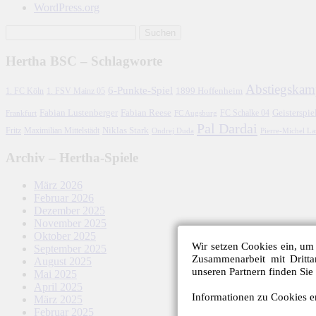
WordPress.org
Hertha BSC – Schlagworte
Abstiegskam
6-Punkte-Spiel
1. FC Köln
1899 Hoffenheim
1. FSV Mainz 05
Fabian Lustenberger
Fabian Reese
FC Schalke 04
Geisterspie
Frankfurt
FC Augsburg
Pal Dardai
Fritz
Niklas Stark
Maximilian Mittelstädt
Ondrej Duda
Pierre-Michel L
Archiv – Hertha-Spiele
März 2026
Februar 2026
Dezember 2025
November 2025
Oktober 2025
Wir setzen Cookies ein, um 
September 2025
Zusammenarbeit mit Dritt
August 2025
unseren Partnern finden Sie
Mai 2025
April 2025
Informationen zu Cookies er
März 2025
Februar 2025