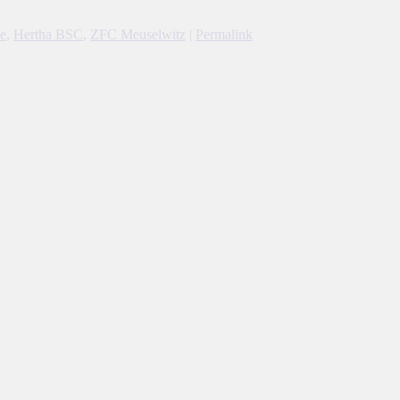
e
,
Hertha BSC
,
ZFC Meuselwitz
|
Permalink