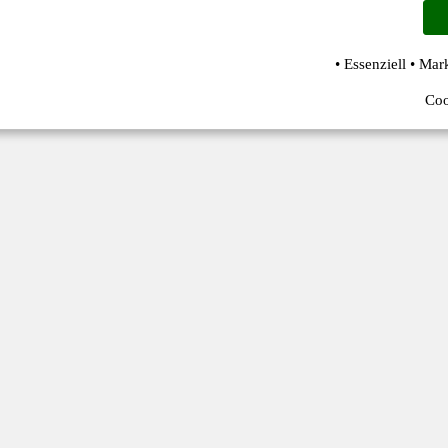
• Essenziell • Mar
Coo