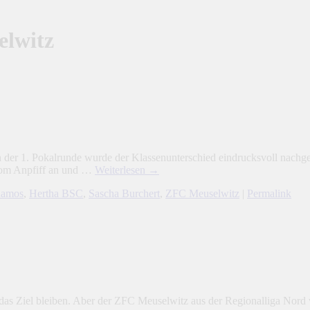
lwitz
in der 1. Pokalrunde wurde der Klassenunterschied eindrucksvoll nachge
vom Anpfiff an und …
Weiterlesen
→
Ramos
,
Hertha BSC
,
Sascha Burchert
,
ZFC Meuselwitz
|
Permalink
 Ziel bleiben. Aber der ZFC Meuselwitz aus der Regionalliga Nord wir