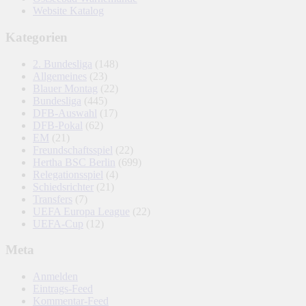
Website Katalog
Kategorien
2. Bundesliga
(148)
Allgemeines
(23)
Blauer Montag
(22)
Bundesliga
(445)
DFB-Auswahl
(17)
DFB-Pokal
(62)
EM
(21)
Freundschaftsspiel
(22)
Hertha BSC Berlin
(699)
Relegationsspiel
(4)
Schiedsrichter
(21)
Transfers
(7)
UEFA Europa League
(22)
UEFA-Cup
(12)
Meta
Anmelden
Eintrags-Feed
Kommentar-Feed