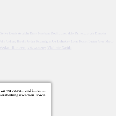
 Selke
Deniz Aytekin
Dodi Lukebakio
Dr. Felix Brych
Eintracht
Derry Scherhant
Jos Luhukay
Marco
John Anthony Brooks
Jordan Torunarigha
Lucien Favre
Lucas Tousart
Vedad Ibisevic
Vladimir Darida
VfL Wolfsburg
e zu verbessern und Ihnen in
verabeitungszwecken sowie