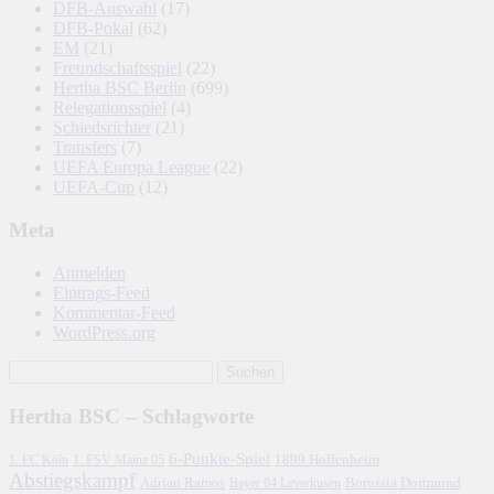
DFB-Auswahl
(17)
DFB-Pokal
(62)
EM
(21)
Freundschaftsspiel
(22)
Hertha BSC Berlin
(699)
Relegationsspiel
(4)
Schiedsrichter
(21)
Transfers
(7)
UEFA Europa League
(22)
UEFA-Cup
(12)
Meta
Anmelden
Eintrags-Feed
Kommentar-Feed
WordPress.org
Hertha BSC – Schlagworte
6-Punkte-Spiel
1. FC Köln
1899 Hoffenheim
1. FSV Mainz 05
Abstiegskampf
Adrian Ramos
Borussia Dortmund
Bayer 04 Leverkusen