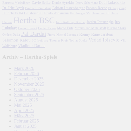
Davie Selke
Deniz Aytekin
Dodi Lukebakio
Borussia M'gladbach
Derry Scherhant
Fabian Lustenberger
Fabian Reese
Dr. Felix Brych
Eintracht Frankfurt
FC Augsburg
FC Schalke 04
Geisterspiel
Guido Winkmann
Hamburger SV
Hannover 96
Harm
Hertha BSC
Jos
John Anthony Brooks
Jordan Torunarigha
Osmers
Luhukay
Marco Fritz
Niklas Stark
Lucien Favre
Maximilian Mittelstädt
Lucas Tousart
Pal Dardai
Ronny
Rune Jarstein
Ondrej Duda
Pierre-Michel Lasogga
Vedad Ibisevic
Salomon Kalou
SC Freiburg
Thomas Kraft
Tobias Stieler
VfL
Vladimir Darida
Wolfsburg
Archiv – Hertha-Spiele
März 2026
Februar 2026
Dezember 2025
November 2025
Oktober 2025
September 2025
August 2025
Mai 2025
April 2025
März 2025
Februar 2025
Januar 2025