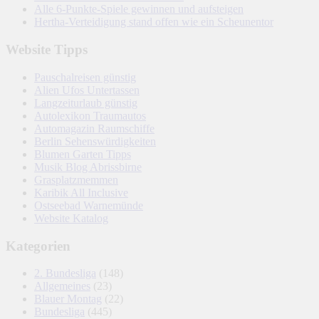
Alle 6-Punkte-Spiele gewinnen und aufsteigen
Hertha-Verteidigung stand offen wie ein Scheunentor
Website Tipps
Pauschalreisen günstig
Alien Ufos Untertassen
Langzeiturlaub günstig
Autolexikon Traumautos
Automagazin Raumschiffe
Berlin Sehenswürdigkeiten
Blumen Garten Tipps
Musik Blog Abrissbirne
Grasplatzmemmen
Karibik All Inclusive
Ostseebad Warnemünde
Website Katalog
Kategorien
2. Bundesliga
(148)
Allgemeines
(23)
Blauer Montag
(22)
Bundesliga
(445)