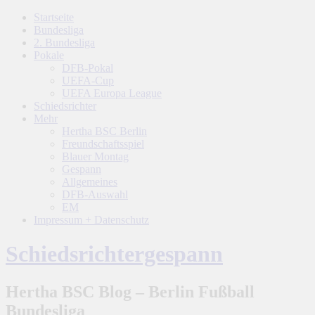
Startseite
Bundesliga
2. Bundesliga
Pokale
DFB-Pokal
UEFA-Cup
UEFA Europa League
Schiedsrichter
Mehr
Hertha BSC Berlin
Freundschaftsspiel
Blauer Montag
Gespann
Allgemeines
DFB-Auswahl
EM
Impressum + Datenschutz
Schiedsrichtergespann
Hertha BSC Blog – Berlin Fußball
Bundesliga