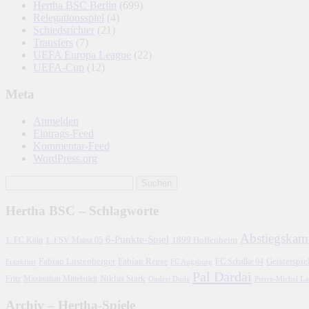
Hertha BSC Berlin
(699)
Relegationsspiel
(4)
Schiedsrichter
(21)
Transfers
(7)
UEFA Europa League
(22)
UEFA-Cup
(12)
Meta
Anmelden
Eintrags-Feed
Kommentar-Feed
WordPress.org
Hertha BSC – Schlagworte
Abstiegskam
6-Punkte-Spiel
1. FC Köln
1899 Hoffenheim
1. FSV Mainz 05
Fabian Lustenberger
Fabian Reese
FC Schalke 04
Geisterspie
Frankfurt
FC Augsburg
Pal Dardai
Fritz
Niklas Stark
Maximilian Mittelstädt
Ondrej Duda
Pierre-Michel L
Archiv – Hertha-Spiele