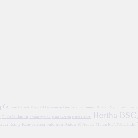
pf
Adrian Ramos
Borussia Dortmund
Davie
Bayer 04 Leverkusen
Borussia M'gladbach
Hertha BSC
l
Guido Winkmann
Hamburger SV
Hannover 96
Harm Osmers
Salomon Kalou
Ronny
Rune Jarstein
asogga
SC Freiburg
Thomas Kraft
Tobias Stieler