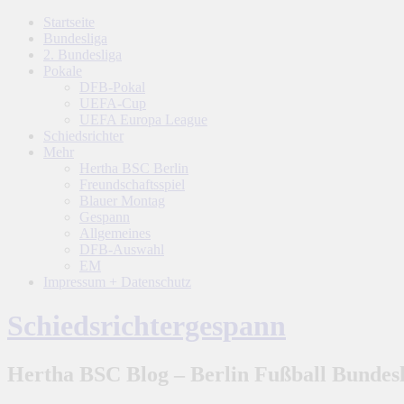
Startseite
Bundesliga
2. Bundesliga
Pokale
DFB-Pokal
UEFA-Cup
UEFA Europa League
Schiedsrichter
Mehr
Hertha BSC Berlin
Freundschaftsspiel
Blauer Montag
Gespann
Allgemeines
DFB-Auswahl
EM
Impressum + Datenschutz
Schiedsrichtergespann
Hertha BSC Blog – Berlin Fußball Bundesl