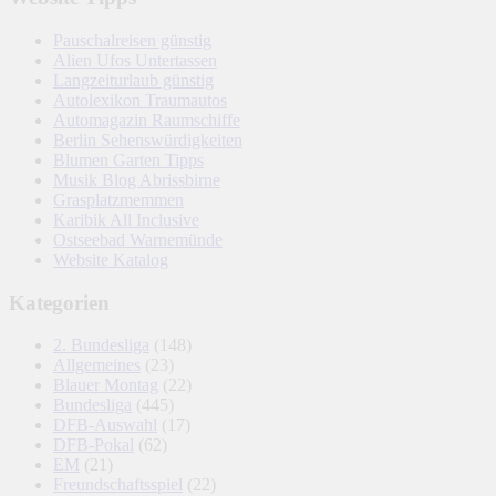
Pauschalreisen günstig
Alien Ufos Untertassen
Langzeiturlaub günstig
Autolexikon Traumautos
Automagazin Raumschiffe
Berlin Sehenswürdigkeiten
Blumen Garten Tipps
Musik Blog Abrissbirne
Grasplatzmemmen
Karibik All Inclusive
Ostseebad Warnemünde
Website Katalog
Kategorien
2. Bundesliga
(148)
Allgemeines
(23)
Blauer Montag
(22)
Bundesliga
(445)
DFB-Auswahl
(17)
DFB-Pokal
(62)
EM
(21)
Freundschaftsspiel
(22)