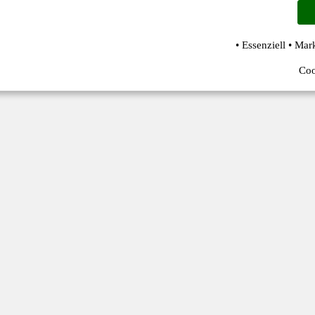
• Essenziell • Mar
Coo