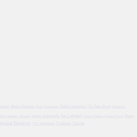
 Selke
Deniz Aytekin
Dodi Lukebakio
Dr. Felix Brych
Eintracht
Derry Scherhant
Jos Luhukay
Marco
John Anthony Brooks
Jordan Torunarigha
Lucien Favre
Lucas Tousart
Vedad Ibisevic
Vladimir Darida
VfL Wolfsburg