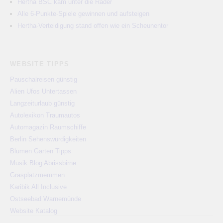
Hertha BSC kam unter die Räder
Alle 6-Punkte-Spiele gewinnen und aufsteigen
Hertha-Verteidigung stand offen wie ein Scheunentor
WEBSITE TIPPS
Pauschalreisen günstig
Alien Ufos Untertassen
Langzeiturlaub günstig
Autolexikon Traumautos
Automagazin Raumschiffe
Berlin Sehenswürdigkeiten
Blumen Garten Tipps
Musik Blog Abrissbirne
Grasplatzmemmen
Karibik All Inclusive
Ostseebad Warnemünde
Website Katalog