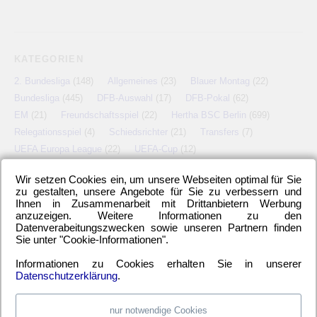
KATEGORIEN
2. Bundesliga
(148)
Allgemeines
(23)
Blauer Montag
(22)
Bundesliga
(445)
DFB-Auswahl
(17)
DFB-Pokal
(62)
EM
(21)
Freundschaftsspiel
(22)
Hertha BSC Berlin
(699)
Relegationsspiel
(4)
Schiedsrichter
(21)
Transfers
(7)
UEFA Europa League
(22)
UEFA-Cup
(12)
Wir setzen Cookies ein, um unsere Webseiten optimal für Sie
zu gestalten, unsere Angebote für Sie zu verbessern und
Ihnen in Zusammenarbeit mit Drittanbietern Werbung
META
anzuzeigen. Weitere Informationen zu den
Datenverabeitungszwecken sowie unseren Partnern finden
Anmelden
Eintrags-Feed
Kommentar-Feed
WordPress.org
Sie unter "Cookie-Informationen".
Informationen zu Cookies erhalten Sie in unserer
Datenschutzerklärung
.
nur notwendige Cookies