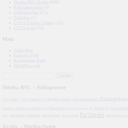
Hertha BSC Berlin
(699)
Relegationsspiel
(4)
Schiedsrichter
(21)
Transfers
(7)
UEFA Europa League
(22)
UEFA-Cup
(12)
Meta
Anmelden
Eintrags-Feed
Kommentar-Feed
WordPress.org
Hertha BSC – Schlagworte
Abstiegskam
6-Punkte-Spiel
1. FC Köln
1899 Hoffenheim
1. FSV Mainz 05
Fabian Lustenberger
Fabian Reese
FC Schalke 04
Geisterspie
Frankfurt
FC Augsburg
Pal Dardai
Fritz
Niklas Stark
Maximilian Mittelstädt
Ondrej Duda
Pierre-Michel L
Archiv – Hertha-Spiele