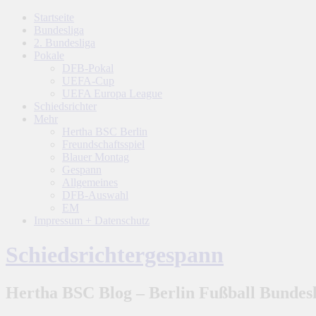
Startseite
Bundesliga
2. Bundesliga
Pokale
DFB-Pokal
UEFA-Cup
UEFA Europa League
Schiedsrichter
Mehr
Hertha BSC Berlin
Freundschaftsspiel
Blauer Montag
Gespann
Allgemeines
DFB-Auswahl
EM
Impressum + Datenschutz
Schiedsrichtergespann
Hertha BSC Blog – Berlin Fußball Bundesl