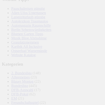
Pauschalreisen günstig
Alien Ufos Untertassen
Langzeiturlaub günstig
Autolexikon Traumautos
Automagazin Raumschiffe
Berlin Sehenswürdigkeiten
Blumen Garten Tipps
Musik Blog Abrissbirne
Grasplatzmemmen
Karibik All Inclusive
Ostseebad Warnemünde
Website Katalog
Kategorien
2. Bundesliga
(148)
Allgemeines
(23)
Blauer Montag
(22)
Bundesliga
(445)
DFB-Auswahl
(17)
DFB-Pokal
(62)
EM
(21)
Freundschaftsspiel
(22)