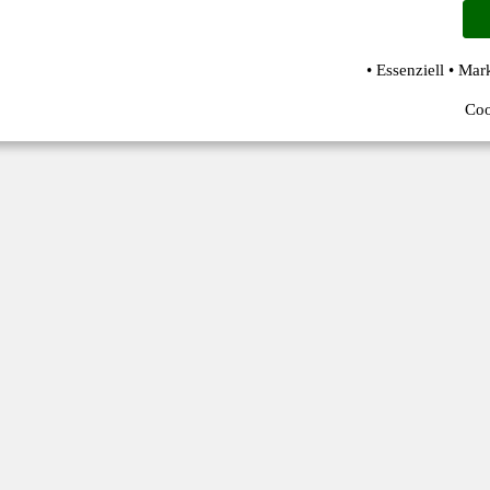
• Essenziell • Mar
Coo