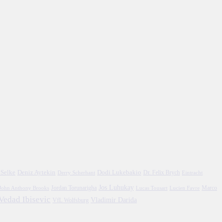
 Selke
Deniz Aytekin
Dodi Lukebakio
Dr. Felix Brych
Eintracht
Derry Scherhant
Jos Luhukay
Marco
John Anthony Brooks
Jordan Torunarigha
Lucien Favre
Lucas Tousart
Vedad Ibisevic
Vladimir Darida
VfL Wolfsburg