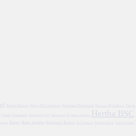
pf
Adrian Ramos
Borussia Dortmund
Davie
Bayer 04 Leverkusen
Borussia M'gladbach
Hertha BSC
l
Guido Winkmann
Hamburger SV
Hannover 96
Harm Osmers
Salomon Kalou
Ronny
Rune Jarstein
asogga
SC Freiburg
Thomas Kraft
Tobias Stieler