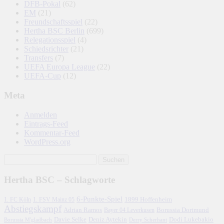
DFB-Pokal
(62)
EM
(21)
Freundschaftsspiel
(22)
Hertha BSC Berlin
(699)
Relegationsspiel
(4)
Schiedsrichter
(21)
Transfers
(7)
UEFA Europa League
(22)
UEFA-Cup
(12)
Meta
Anmelden
Eintrags-Feed
Kommentar-Feed
WordPress.org
Hertha BSC – Schlagworte
6-Punkte-Spiel
1. FC Köln
1899 Hoffenheim
1. FSV Mainz 05
Abstiegskampf
Adrian Ramos
Borussia Dortmund
Bayer 04 Leverkusen
Davie Selke
Deniz Aytekin
Dodi Lukebakio
Borussia M'gladbach
Derry Scherhant