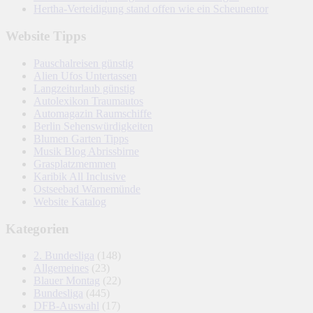
Hertha-Verteidigung stand offen wie ein Scheunentor
Website Tipps
Pauschalreisen günstig
Alien Ufos Untertassen
Langzeiturlaub günstig
Autolexikon Traumautos
Automagazin Raumschiffe
Berlin Sehenswürdigkeiten
Blumen Garten Tipps
Musik Blog Abrissbirne
Grasplatzmemmen
Karibik All Inclusive
Ostseebad Warnemünde
Website Katalog
Kategorien
2. Bundesliga
(148)
Allgemeines
(23)
Blauer Montag
(22)
Bundesliga
(445)
DFB-Auswahl
(17)