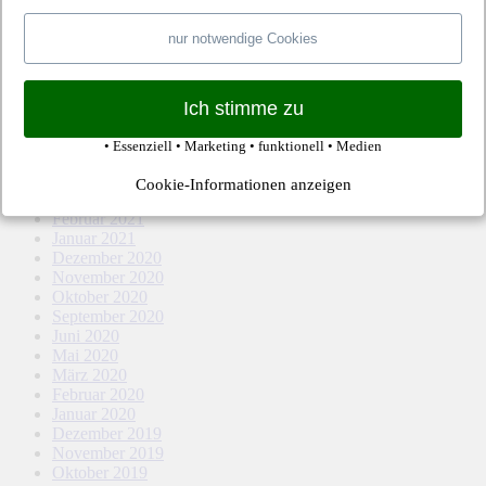
März 2022
Februar 2022
nur notwendige Cookies
Januar 2022
Dezember 2021
November 2021
Oktober 2021
Ich stimme zu
September 2021
August 2021
• Essenziell • Marketing • funktionell • Medien
Mai 2021
April 2021
Cookie-Informationen anzeigen
März 2021
Februar 2021
Januar 2021
Dezember 2020
November 2020
Oktober 2020
September 2020
Juni 2020
Mai 2020
März 2020
Februar 2020
Januar 2020
Dezember 2019
November 2019
Oktober 2019