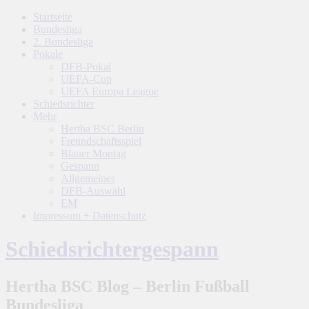
Startseite
Bundesliga
2. Bundesliga
Pokale
DFB-Pokal
UEFA-Cup
UEFA Europa League
Schiedsrichter
Mehr
Hertha BSC Berlin
Freundschaftsspiel
Blauer Montag
Gespann
Allgemeines
DFB-Auswahl
EM
Impressum + Datenschutz
Schiedsrichtergespann
Hertha BSC Blog – Berlin Fußball
Bundesliga