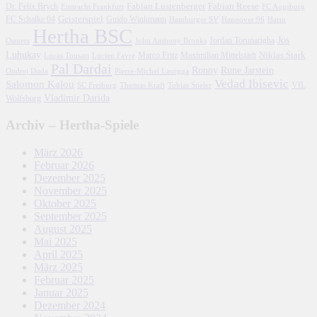
Fabian Lustenberger
Fabian Reese
Dr. Felix Brych
Eintracht Frankfurt
FC Augsburg
FC Schalke 04
Geisterspiel
Guido Winkmann
Hamburger SV
Hannover 96
Harm
Hertha BSC
Jos
John Anthony Brooks
Jordan Torunarigha
Osmers
Luhukay
Marco Fritz
Niklas Stark
Lucien Favre
Maximilian Mittelstädt
Lucas Tousart
Pal Dardai
Ronny
Rune Jarstein
Ondrej Duda
Pierre-Michel Lasogga
Vedad Ibisevic
Salomon Kalou
SC Freiburg
Thomas Kraft
Tobias Stieler
VfL
Vladimir Darida
Wolfsburg
Archiv – Hertha-Spiele
März 2026
Februar 2026
Dezember 2025
November 2025
Oktober 2025
September 2025
August 2025
Mai 2025
April 2025
März 2025
Februar 2025
Januar 2025
Dezember 2024