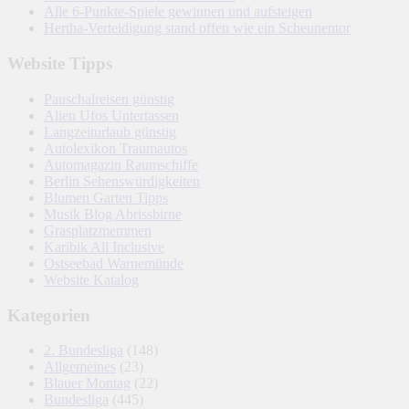
Alle 6-Punkte-Spiele gewinnen und aufsteigen
Hertha-Verteidigung stand offen wie ein Scheunentor
Website Tipps
Pauschalreisen günstig
Alien Ufos Untertassen
Langzeiturlaub günstig
Autolexikon Traumautos
Automagazin Raumschiffe
Berlin Sehenswürdigkeiten
Blumen Garten Tipps
Musik Blog Abrissbirne
Grasplatzmemmen
Karibik All Inclusive
Ostseebad Warnemünde
Website Katalog
Kategorien
2. Bundesliga
(148)
Allgemeines
(23)
Blauer Montag
(22)
Bundesliga
(445)