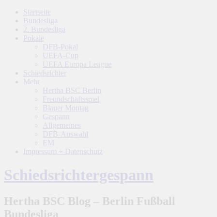
Startseite
Bundesliga
2. Bundesliga
Pokale
DFB-Pokal
UEFA-Cup
UEFA Europa League
Schiedsrichter
Mehr
Hertha BSC Berlin
Freundschaftsspiel
Blauer Montag
Gespann
Allgemeines
DFB-Auswahl
EM
Impressum + Datenschutz
Schiedsrichtergespann
Hertha BSC Blog – Berlin Fußball
Bundesliga