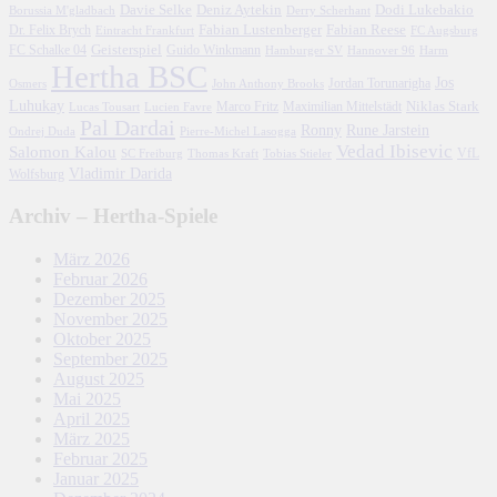
Davie Selke
Deniz Aytekin
Dodi Lukebakio
Borussia M'gladbach
Derry Scherhant
Fabian Lustenberger
Fabian Reese
Dr. Felix Brych
Eintracht Frankfurt
FC Augsburg
FC Schalke 04
Geisterspiel
Guido Winkmann
Hamburger SV
Hannover 96
Harm
Hertha BSC
Jos
John Anthony Brooks
Jordan Torunarigha
Osmers
Luhukay
Marco Fritz
Niklas Stark
Lucien Favre
Maximilian Mittelstädt
Lucas Tousart
Pal Dardai
Ronny
Rune Jarstein
Ondrej Duda
Pierre-Michel Lasogga
Vedad Ibisevic
Salomon Kalou
SC Freiburg
Thomas Kraft
Tobias Stieler
VfL
Vladimir Darida
Wolfsburg
Archiv – Hertha-Spiele
März 2026
Februar 2026
Dezember 2025
November 2025
Oktober 2025
September 2025
August 2025
Mai 2025
April 2025
März 2025
Februar 2025
Januar 2025