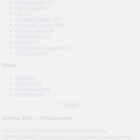
DFB-Auswahl
(17)
DFB-Pokal
(62)
EM
(21)
Freundschaftsspiel
(22)
Hertha BSC Berlin
(699)
Relegationsspiel
(4)
Schiedsrichter
(21)
Transfers
(7)
UEFA Europa League
(22)
UEFA-Cup
(12)
Meta
Anmelden
Eintrags-Feed
Kommentar-Feed
WordPress.org
Hertha BSC – Schlagworte
6-Punkte-Spiel
1. FC Köln
1899 Hoffenheim
1. FSV Mainz 05
Abstiegskampf
Adrian Ramos
Borussia Dortmund
Bayer 04 Leverkusen