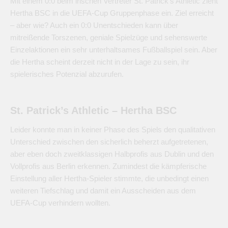
Mit einem 0:0 beim irischen Vertreter St. Patrick’s Athletic zieht
Hertha BSC in die UEFA-Cup Gruppenphase ein. Ziel erreicht
– aber wie? Auch ein 0:0 Unentschieden kann über
mitreißende Torszenen, geniale Spielzüge und sehenswerte
Einzelaktionen ein sehr unterhaltsames Fußballspiel sein. Aber
die Hertha scheint derzeit nicht in der Lage zu sein, ihr
spielerisches Potenzial abzurufen.
St. Patrick’s Athletic – Hertha BSC
Leider konnte man in keiner Phase des Spiels den qualitativen
Unterschied zwischen den sicherlich beherzt aufgetretenen,
aber eben doch zweitklassigen Halbprofis aus Dublin und den
Vollprofis aus Berlin erkennen. Zumindest die kämpferische
Einstellung aller Hertha-Spieler stimmte, die unbedingt einen
weiteren Tiefschlag und damit ein Ausscheiden aus dem
UEFA-Cup verhindern wollten.