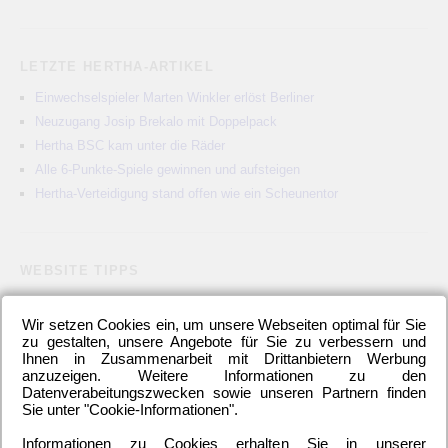
LETZTE HERTHA-ARTIKEL
Einwechselspieler Marten Winkler erlöst Berliner
Neuzugang Josip Brekalo mit Doppelpack
Hertha BSC kam unter die Räder
Alle 6-Punkte-Spiele gewinnen und aufsteigen
Hertha-Verteidigung stand offen wie ein Scheunentor
WEBSITE TIPPS
Pauschalreisen günstig
Wir setzen Cookies ein, um unsere Webseiten optimal für Sie
Alien Ufos Untertassen
zu gestalten, unsere Angebote für Sie zu verbessern und
Langzeiturlaub günstig
Ihnen in Zusammenarbeit mit Drittanbietern Werbung
Autolexikon Traumautos
anzuzeigen. Weitere Informationen zu den
Datenverabeitungszwecken sowie unseren Partnern finden
Automagazin Raumschiffe
Sie unter "Cookie-Informationen".
Berlin Sehenswürdigkeiten
Informationen zu Cookies erhalten Sie in unserer
Blumen Garten Tipps