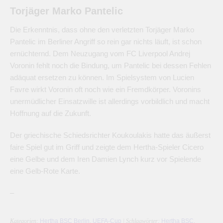
Torjäger Marko Pantelic
Die Erkenntnis, dass ohne den verletzten Torjäger Marko
Pantelic im Berliner Angriff so rein gar nichts läuft, ist schon
ernüchternd. Dem Neuzugang vom FC Liverpool Andrej
Voronin fehlt noch die Bindung, um Pantelic bei dessen Fehlen
adäquat ersetzen zu können. Im Spielsystem von Lucien
Favre wirkt Voronin oft noch wie ein Fremdkörper. Voronins
unermüdlicher Einsatzwille ist allerdings vorbildlich und macht
Hoffnung auf die Zukunft.
Der griechische Schiedsrichter Koukoulakis hatte das äußerst
faire Spiel gut im Griff und zeigte dem Hertha-Spieler Cicero
eine Gelbe und dem Iren Damien Lynch kurz vor Spielende
eine Gelb-Rote Karte.
–
Kategorien:
Hertha BSC Berlin
,
UEFA-Cup
| Schlagwörter:
Hertha BSC
,