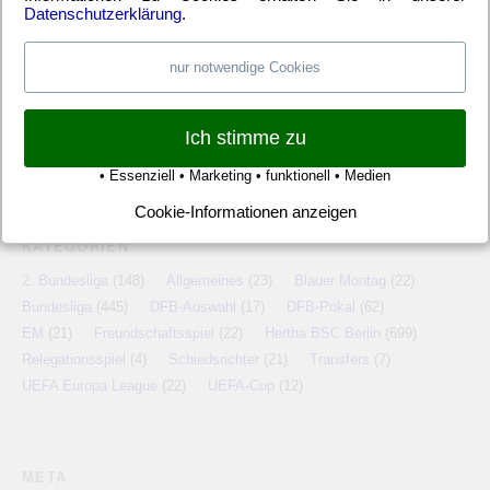
Datenschutzerklärung
.
Musik Blog Abrissbirne
Grasplatzmemmen
nur notwendige Cookies
Karibik All Inclusive
Ostseebad Warnemünde
Website Katalog
Ich stimme zu
• Essenziell • Marketing • funktionell • Medien
Cookie-Informationen anzeigen
KATEGORIEN
2. Bundesliga
(148)
Allgemeines
(23)
Blauer Montag
(22)
Bundesliga
(445)
DFB-Auswahl
(17)
DFB-Pokal
(62)
EM
(21)
Freundschaftsspiel
(22)
Hertha BSC Berlin
(699)
Relegationsspiel
(4)
Schiedsrichter
(21)
Transfers
(7)
UEFA Europa League
(22)
UEFA-Cup
(12)
META