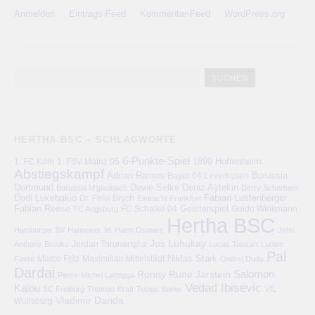
Anmelden
Eintrags-Feed
Kommentar-Feed
WordPress.org
HERTHA BSC – SCHLAGWORTE
6-Punkte-Spiel
1. FC Köln
1899 Hoffenheim
1. FSV Mainz 05
Abstiegskampf
Adrian Ramos
Bayer 04 Leverkusen
Borussia
Deniz Aytekin
Dortmund
Davie Selke
Borussia M'gladbach
Derry Scherhant
Dodi Lukebakio
Fabian Lustenberger
Dr. Felix Brych
Eintracht Frankfurt
Fabian Reese
FC Schalke 04
Geisterspiel
FC Augsburg
Guido Winkmann
Hertha BSC
Hamburger SV
Hannover 96
Harm Osmers
John
Jos Luhukay
Anthony Brooks
Jordan Torunarigha
Lucas Tousart
Lucien
Pal
Niklas Stark
Marco Fritz
Maximilian Mittelstädt
Favre
Ondrej Duda
Dardai
Salomon
Ronny
Rune Jarstein
Pierre-Michel Lasogga
Vedad Ibisevic
Kalou
VfL
SC Freiburg
Thomas Kraft
Tobias Stieler
Vladimir Darida
Wolfsburg