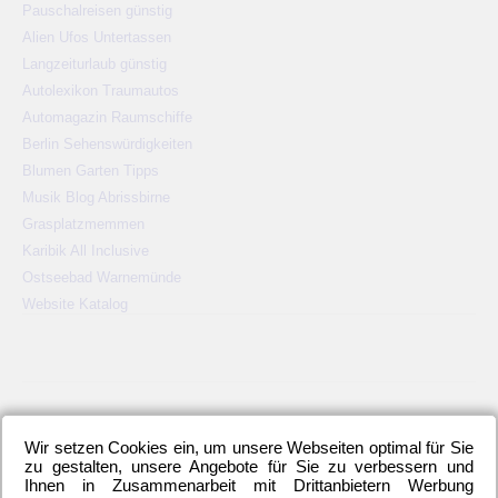
Pauschalreisen günstig
Alien Ufos Untertassen
Langzeiturlaub günstig
Autolexikon Traumautos
Automagazin Raumschiffe
Berlin Sehenswürdigkeiten
Blumen Garten Tipps
Musik Blog Abrissbirne
Grasplatzmemmen
Karibik All Inclusive
Ostseebad Warnemünde
Website Katalog
KATEGORIEN
Wir setzen Cookies ein, um unsere Webseiten optimal für Sie
2. Bundesliga
(148)
Allgemeines
(23)
Blauer Montag
(22)
zu gestalten, unsere Angebote für Sie zu verbessern und
Ihnen in Zusammenarbeit mit Drittanbietern Werbung
Bundesliga
(445)
DFB-Auswahl
(17)
DFB-Pokal
(62)