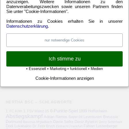
anzuzeigen. Weitere Informationen zu den
EM
(21)
Freundschaftsspiel
(22)
Hertha BSC Berlin
(699)
Datenverabeitungszwecken sowie unseren Partnern finden
Relegationsspiel
(4)
Schiedsrichter
(21)
Transfers
(7)
Sie unter "Cookie-Informationen".
UEFA Europa League
(22)
UEFA-Cup
(12)
Informationen zu Cookies erhalten Sie in unserer
Datenschutzerklärung
.
nur notwendige Cookies
META
Anmelden
Eintrags-Feed
Kommentar-Feed
WordPress.org
Ich stimme zu
• Essenziell • Marketing • funktionell • Medien
Cookie-Informationen anzeigen
HERTHA BSC – SCHLAGWORTE
6-Punkte-Spiel
1. FC Köln
1899 Hoffenheim
1. FSV Mainz 05
Abstiegskampf
Adrian Ramos
Bayer 04 Leverkusen
Borussia
Deniz Aytekin
Dortmund
Davie Selke
Borussia M'gladbach
Derry Scherhant
Dodi Lukebakio
Fabian Lustenberger
Dr. Felix Brych
Eintracht Frankfurt