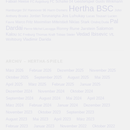
Fabian Reese
FC Schalke 04
Geisterspiel
FC Augsburg
Guido Winkmann
Hertha BSC
Hamburger SV
Hannover 96
Harm Osmers
John
Jos Luhukay
Anthony Brooks
Jordan Torunarigha
Lucas Tousart
Lucien
Pal
Niklas Stark
Marco Fritz
Maximilian Mittelstädt
Favre
Ondrej Duda
Dardai
Salomon
Ronny
Rune Jarstein
Pierre-Michel Lasogga
Vedad Ibisevic
Kalou
VfL
SC Freiburg
Thomas Kraft
Tobias Stieler
Vladimir Darida
Wolfsburg
ARCHIV – HERTHA-SPIELE
März 2026
Februar 2026
Dezember 2025
November 2025
Oktober 2025
September 2025
August 2025
Mai 2025
April 2025
März 2025
Februar 2025
Januar 2025
Dezember 2024
November 2024
Oktober 2024
September 2024
August 2024
Mai 2024
April 2024
März 2024
Februar 2024
Januar 2024
Dezember 2023
November 2023
Oktober 2023
September 2023
August 2023
Mai 2023
April 2023
März 2023
Februar 2023
Januar 2023
November 2022
Oktober 2022