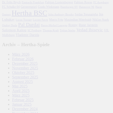
Fabian Lustenberger
Fabian Reese
Dr. Felix Brych
Eintracht Frankfurt
FC Augsburg
FC Schalke 04
Geisterspiel
Guido Winkmann
Hamburger SV
Hannover 96
Harm
Hertha BSC
Jos
John Anthony Brooks
Jordan Torunarigha
Osmers
Luhukay
Marco Fritz
Niklas Stark
Lucien Favre
Maximilian Mittelstädt
Lucas Tousart
Pal Dardai
Ronny
Rune Jarstein
Ondrej Duda
Pierre-Michel Lasogga
Vedad Ibisevic
Salomon Kalou
SC Freiburg
Thomas Kraft
Tobias Stieler
VfL
Vladimir Darida
Wolfsburg
Archiv – Hertha-Spiele
März 2026
Februar 2026
Dezember 2025
November 2025
Oktober 2025
September 2025
August 2025
Mai 2025
April 2025
März 2025
Februar 2025
Januar 2025
Dezember 2024