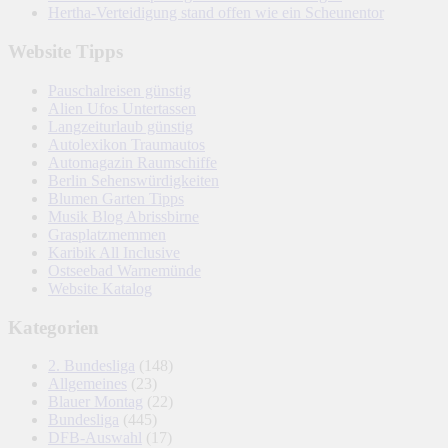
Hertha-Verteidigung stand offen wie ein Scheunentor
Website Tipps
Pauschalreisen günstig
Alien Ufos Untertassen
Langzeiturlaub günstig
Autolexikon Traumautos
Automagazin Raumschiffe
Berlin Sehenswürdigkeiten
Blumen Garten Tipps
Musik Blog Abrissbirne
Grasplatzmemmen
Karibik All Inclusive
Ostseebad Warnemünde
Website Katalog
Kategorien
2. Bundesliga
(148)
Allgemeines
(23)
Blauer Montag
(22)
Bundesliga
(445)
DFB-Auswahl
(17)