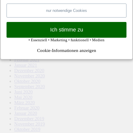
März 2022
Februar 2022
nur notwendige Cookies
Januar 2022
Dezember 2021
November 2021
Oktober 2021
Ich stimme zu
September 2021
August 2021
• Essenziell • Marketing • funktionell • Medien
Mai 2021
April 2021
Cookie-Informationen anzeigen
März 2021
Februar 2021
Januar 2021
Dezember 2020
November 2020
Oktober 2020
September 2020
Juni 2020
Mai 2020
März 2020
Februar 2020
Januar 2020
Dezember 2019
November 2019
Oktober 2019