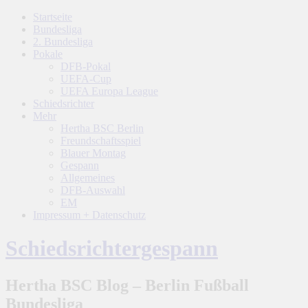
Startseite
Bundesliga
2. Bundesliga
Pokale
DFB-Pokal
UEFA-Cup
UEFA Europa League
Schiedsrichter
Mehr
Hertha BSC Berlin
Freundschaftsspiel
Blauer Montag
Gespann
Allgemeines
DFB-Auswahl
EM
Impressum + Datenschutz
Schiedsrichtergespann
Hertha BSC Blog – Berlin Fußball
Bundesliga