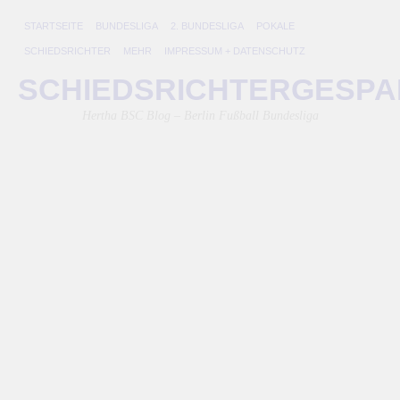
STARTSEITE
BUNDESLIGA
2. BUNDESLIGA
POKALE
SCHIEDSRICHTER
MEHR
IMPRESSUM + DATENSCHUTZ
B
SCHIEDSRICHTERGESP
T
Hertha BSC Blog – Berlin Fußball Bundesliga
H
B
1.
F
K
30.
No
20
von
Lin
|
Kei
Ko