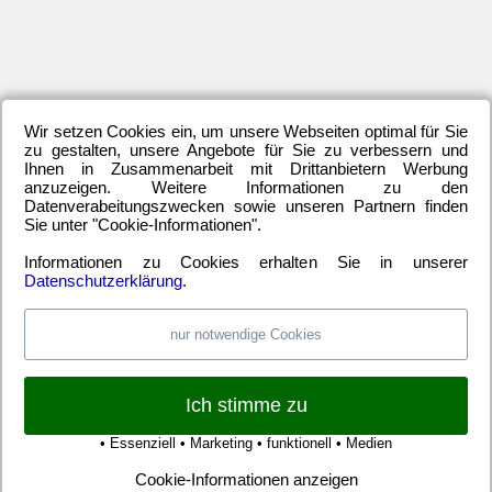
Jan
20
De
20
No
20
Wir setzen Cookies ein, um unsere Webseiten optimal für Sie
Okt
zu gestalten, unsere Angebote für Sie zu verbessern und
20
Ihnen in Zusammenarbeit mit Drittanbietern Werbung
Se
anzuzeigen. Weitere Informationen zu den
20
Datenverabeitungszwecken sowie unseren Partnern finden
Sie unter "Cookie-Informationen".
Au
20
Informationen zu Cookies erhalten Sie in unserer
Ma
Datenschutzerklärung
.
20
Apr
nur notwendige Cookies
20
Mä
20
Ich stimme zu
Feb
20
• Essenziell • Marketing • funktionell • Medien
Jan
20
Cookie-Informationen anzeigen