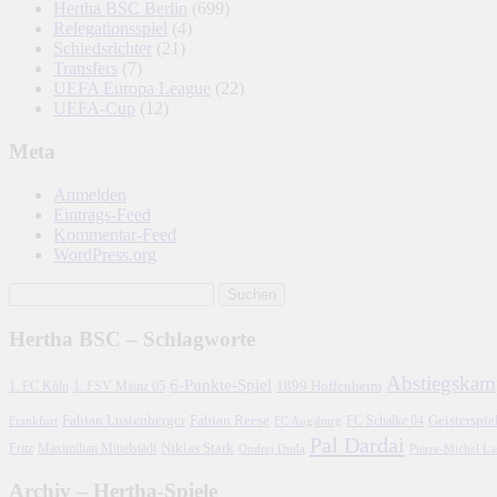
Hertha BSC Berlin
(699)
Relegationsspiel
(4)
Schiedsrichter
(21)
Transfers
(7)
UEFA Europa League
(22)
UEFA-Cup
(12)
Meta
Anmelden
Eintrags-Feed
Kommentar-Feed
WordPress.org
Hertha BSC – Schlagworte
Abstiegskam
6-Punkte-Spiel
1. FC Köln
1899 Hoffenheim
1. FSV Mainz 05
Fabian Lustenberger
Fabian Reese
FC Schalke 04
Geisterspie
Frankfurt
FC Augsburg
Pal Dardai
Fritz
Niklas Stark
Maximilian Mittelstädt
Ondrej Duda
Pierre-Michel L
Archiv – Hertha-Spiele