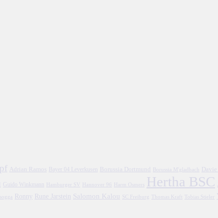
pf
Adrian Ramos
Borussia Dortmund
Davie
Bayer 04 Leverkusen
Borussia M'gladbach
Hertha BSC
l
Guido Winkmann
Hamburger SV
Hannover 96
Harm Osmers
Salomon Kalou
Ronny
Rune Jarstein
asogga
SC Freiburg
Thomas Kraft
Tobias Stieler