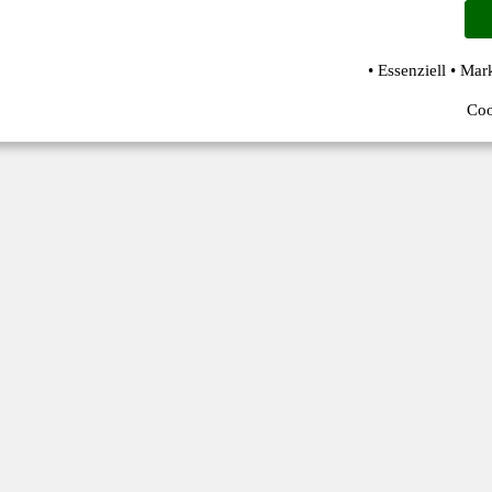
• Essenziell • Mar
Coo