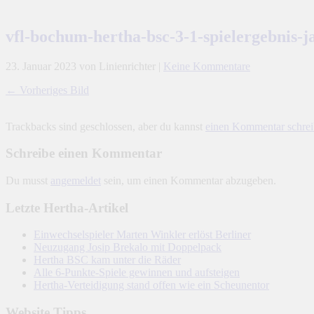
vfl-bochum-hertha-bsc-3-1-spielergebnis-
23. Januar 2023
von Linienrichter
|
Keine Kommentare
← Vorheriges Bild
Trackbacks sind geschlossen, aber du kannst
einen Kommentar schre
Schreibe einen Kommentar
Du musst
angemeldet
sein, um einen Kommentar abzugeben.
Letzte Hertha-Artikel
Einwechselspieler Marten Winkler erlöst Berliner
Neuzugang Josip Brekalo mit Doppelpack
Hertha BSC kam unter die Räder
Alle 6-Punkte-Spiele gewinnen und aufsteigen
Hertha-Verteidigung stand offen wie ein Scheunentor
Website Tipps