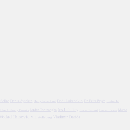
 Selke
Deniz Aytekin
Dodi Lukebakio
Dr. Felix Brych
Eintracht
Derry Scherhant
Jos Luhukay
Marco
John Anthony Brooks
Jordan Torunarigha
Lucien Favre
Lucas Tousart
Vedad Ibisevic
Vladimir Darida
VfL Wolfsburg