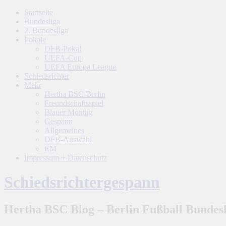
Startseite
Bundesliga
2. Bundesliga
Pokale
DFB-Pokal
UEFA-Cup
UEFA Europa League
Schiedsrichter
Mehr
Hertha BSC Berlin
Freundschaftsspiel
Blauer Montag
Gespann
Allgemeines
DFB-Auswahl
EM
Impressum + Datenschutz
Schiedsrichtergespann
Hertha BSC Blog – Berlin Fußball Bundesl