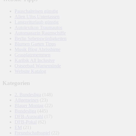
Pauschalreisen günstig
Alien Ufos Untertassen
Langzeiturlaub günstig
Autolexikon Traumautos
Automagazin Raumschiffe
Berlin Sehenswürdigkeiten
Blumen Garten Tipps
Musik Blog Abrissbirne
Grasplatzmemmen
Karibik All Inclusive
Ostseebad Warnemünde
Website Katalog
Kategorien
2. Bundesliga
(148)
Allgemeines
(23)
Blauer Montag
(22)
Bundesliga
(445)
DFB-Auswahl
(17)
DFB-Pokal
(62)
EM
(21)
Freundschaftsspiel
(22)