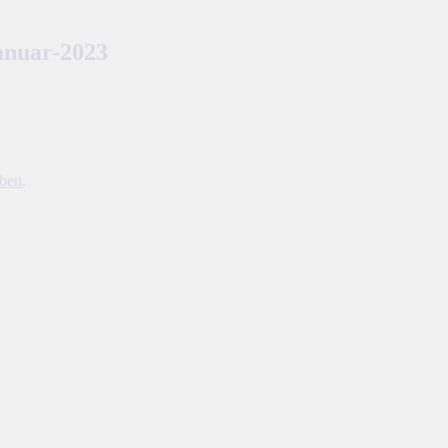
januar-2023
iben
.