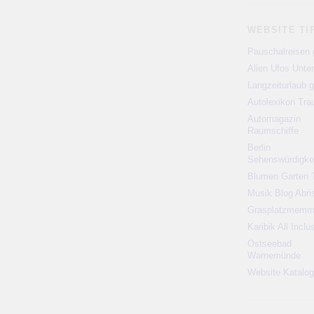
WEBSITE TI
Pauschalreisen 
Alien Ufos Unte
Langzeiturlaub g
Autolexikon Tr
Automagazin
Raumschiffe
Berlin
Sehenswürdigke
Blumen Garten 
Musik Blog Abri
Grasplatzmem
Karibik All Inclu
Ostseebad
Warnemünde
Website Katalog