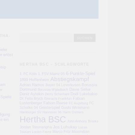
THA-
eler
r erlöst
HERTHA BSC – SCHLAGWORTE
sip
6-Punkte-Spiel
1. FC Köln
1. FSV Mainz 05
Abstiegskampf
1899 Hoffenheim
kam
Adrian Ramos
Bayer 04 Leverkusen
Borussia
er
Dortmund
Davie Selke
Borussia M'gladbach
Deniz Aytekin
Dodi Lukebakio
Derry Scherhant
-Spiele
Fabian
Dr. Felix Brych
Eintracht Frankfurt
Lustenberger
Fabian Reese
FC
FC Augsburg
Schalke 04
Geisterspiel
Guido Winkmann
Hamburger SV
Hannover 96
Harm Osmers
digung
Hertha BSC
ie ein
John Anthony Brooks
Jos Luhukay
Jordan Torunarigha
Lucas
Marco Fritz
Maximilian
Tousart
Lucien Favre