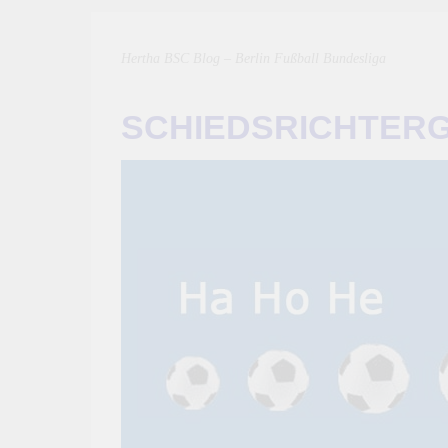
Hertha BSC Blog – Berlin Fußball Bundesliga
SCHIEDSRICHTER