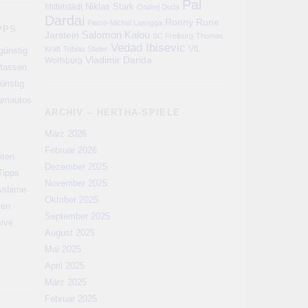
Pal
Niklas Stark
Mittelstädt
Ondrej Duda
Dardai
Ronny
Rune
Pierre-Michel Lasogga
PPS
Salomon Kalou
Jarstein
SC Freiburg
Thomas
Vedad Ibisevic
VfL
Kraft
Tobias Stieler
günstig
Vladimir Darida
Wolfsburg
rtassen
ünstig
aumautos
ARCHIV – HERTHA-SPIELE
März 2026
Februar 2026
iten
Dezember 2025
Tipps
November 2025
ssbirne
Oktober 2025
men
September 2025
sive
August 2025
Mai 2025
April 2025
März 2025
Februar 2025