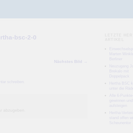
LETZTE HER
ertha-bsc-2-0
ARTIKEL
Einwechselspi
Marten Winkle
Berliner
Nächstes Bild →
Neuzugang Jo
Brekalo mit
Doppelpack
tar schreiben
.
Hertha BSC 
unter die Räd
Alle 6-Punkte
gewinnen und
aufsteigen
r abzugeben.
Hertha-Vertei
stand offen w
Scheunentor