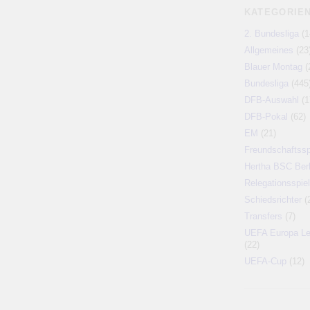
KATEGORIE
2. Bundesliga
(1
Allgemeines
(23
Blauer Montag
(
Bundesliga
(445
DFB-Auswahl
(1
DFB-Pokal
(62)
EM
(21)
Freundschaftssp
Hertha BSC Berl
Relegationsspiel
Schiedsrichter
(
Transfers
(7)
UEFA Europa L
(22)
UEFA-Cup
(12)