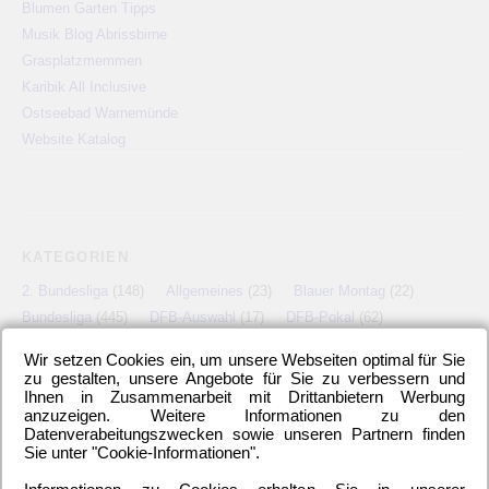
Blumen Garten Tipps
Musik Blog Abrissbirne
Grasplatzmemmen
Karibik All Inclusive
Ostseebad Warnemünde
Website Katalog
KATEGORIEN
2. Bundesliga
(148)
Allgemeines
(23)
Blauer Montag
(22)
Bundesliga
(445)
DFB-Auswahl
(17)
DFB-Pokal
(62)
EM
(21)
Freundschaftsspiel
(22)
Hertha BSC Berlin
(699)
Wir setzen Cookies ein, um unsere Webseiten optimal für Sie
Relegationsspiel
(4)
Schiedsrichter
(21)
Transfers
(7)
zu gestalten, unsere Angebote für Sie zu verbessern und
Ihnen in Zusammenarbeit mit Drittanbietern Werbung
UEFA Europa League
(22)
UEFA-Cup
(12)
anzuzeigen. Weitere Informationen zu den
Datenverabeitungszwecken sowie unseren Partnern finden
Sie unter "Cookie-Informationen".
META