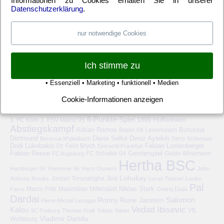
Informationen zu Cookies erhalten Sie in unserer
Datenschutzerklärung
.
Anmelden
Eintrags-Feed
Kommentar-Feed
WordPress.org
nur notwendige Cookies
Ich stimme zu
• Essenziell • Marketing • funktionell • Medien
Cookie-Informationen anzeigen
HERTHA BSC – SCHLAGWORTE
6-Punkte-Spiel
1. FC Köln
1899 Hoffenheim
1. FSV Mainz 05
Abstiegskampf
Adrian Ramos
Bayer 04 Leverkusen
Borussia
Deniz Aytekin
Dortmund
Davie Selke
Borussia M'gladbach
Derry Scherhant
Dodi Lukebakio
Fabian Lustenberger
Dr. Felix Brych
Eintracht Frankfurt
Fabian Reese
FC Schalke 04
Geisterspiel
FC Augsburg
Guido Winkmann
Hertha BSC
Hamburger SV
Hannover 96
Harm Osmers
John
Jos Luhukay
Anthony Brooks
Jordan Torunarigha
Lucas Tousart
Lucien
Pal
Niklas Stark
Marco Fritz
Maximilian Mittelstädt
Favre
Ondrej Duda
Dardai
Salomon
Ronny
Rune Jarstein
Pierre-Michel Lasogga
Vedad Ibisevic
Kalou
VfL
SC Freiburg
Thomas Kraft
Tobias Stieler
Vladimir Darida
Wolfsburg