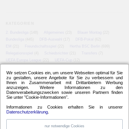
KATEGORIEN
2. Bundesliga
(148)
Allgemeines
(23)
Blauer Montag
(22)
Bundesliga
(445)
DFB-Auswahl
(17)
DFB-Pokal
(62)
EM
(21)
Freundschaftsspiel
(22)
Hertha BSC Berlin
(699)
Relegationsspiel
(4)
Schiedsrichter
(21)
Transfers
(7)
UEFA Europa League
(22)
UEFA-Cup
(12)
Wir setzen Cookies ein, um unsere Webseiten optimal für Sie
zu gestalten, unsere Angebote für Sie zu verbessern und
Ihnen in Zusammenarbeit mit Drittanbietern Werbung
META
anzuzeigen. Weitere Informationen zu den
Datenverabeitungszwecken sowie unseren Partnern finden
Anmelden
Eintrags-Feed
Kommentar-Feed
WordPress.org
Sie unter "Cookie-Informationen".
Informationen zu Cookies erhalten Sie in unserer
Datenschutzerklärung
.
nur notwendige Cookies