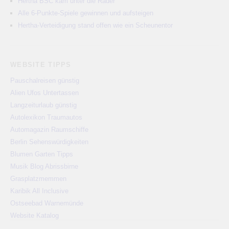
Hertha BSC kam unter die Räder
Alle 6-Punkte-Spiele gewinnen und aufsteigen
Hertha-Verteidigung stand offen wie ein Scheunentor
WEBSITE TIPPS
Pauschalreisen günstig
Alien Ufos Untertassen
Langzeiturlaub günstig
Autolexikon Traumautos
Automagazin Raumschiffe
Berlin Sehenswürdigkeiten
Blumen Garten Tipps
Musik Blog Abrissbirne
Grasplatzmemmen
Karibik All Inclusive
Ostseebad Warnemünde
Website Katalog