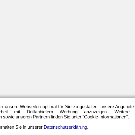
Ibisevic
EM
VfL
(21)
Wolfsburg
Freundschaftsspiel
Vladimir
(22)
Darida
Hertha
BSC
Berlin
(699)
ARCHIV
–
Relegationsspiel
HERTHA-
(4)
SPIELE
Schiedsrichter
März
(21)
2026
Transfers
Februar
(7)
2026
UEFA
Dezember
Europa
2025
League
(22)
November
m unsere Webseiten optimal für Sie zu gestalten, unsere Angebote
2025
UEFA-
eit mit Drittanbietern Werbung anzuzeigen. Weitere
Cup
Oktober
sowie unseren Partnern finden Sie unter "Cookie-Informationen".
(12)
2025
rhalten Sie in unserer
Datenschutzerklärung
.
September
2025