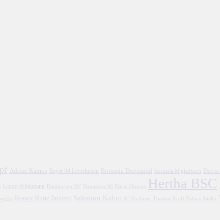
pf
Adrian Ramos
Borussia Dortmund
Davie
Bayer 04 Leverkusen
Borussia M'gladbach
Hertha BSC
l
Guido Winkmann
Hamburger SV
Hannover 96
Harm Osmers
Salomon Kalou
Ronny
Rune Jarstein
asogga
SC Freiburg
Thomas Kraft
Tobias Stieler