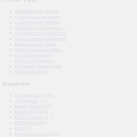
Pauschalreisen günstig
Alien Ufos Untertassen
Langzeiturlaub günstig
Autolexikon Traumautos
Automagazin Raumschiffe
Berlin Sehenswürdigkeiten
Blumen Garten Tipps
Musik Blog Abrissbirne
Grasplatzmemmen
Karibik All Inclusive
Ostseebad Warnemünde
Website Katalog
Kategorien
2. Bundesliga
(148)
Allgemeines
(23)
Blauer Montag
(22)
Bundesliga
(445)
DFB-Auswahl
(17)
DFB-Pokal
(62)
EM
(21)
Freundschaftsspiel
(22)