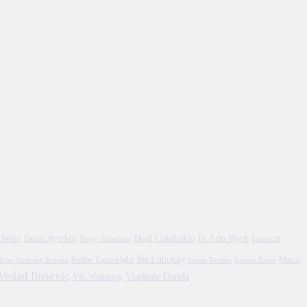
 Selke
Deniz Aytekin
Dodi Lukebakio
Dr. Felix Brych
Eintracht
Derry Scherhant
Jos Luhukay
Marco
John Anthony Brooks
Jordan Torunarigha
Lucien Favre
Lucas Tousart
Vedad Ibisevic
Vladimir Darida
VfL Wolfsburg