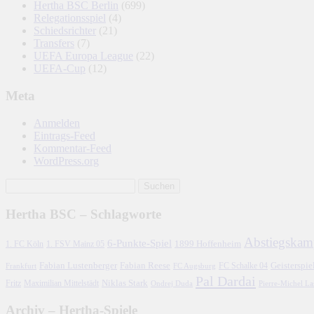
Hertha BSC Berlin
(699)
Relegationsspiel
(4)
Schiedsrichter
(21)
Transfers
(7)
UEFA Europa League
(22)
UEFA-Cup
(12)
Meta
Anmelden
Eintrags-Feed
Kommentar-Feed
WordPress.org
Hertha BSC – Schlagworte
Abstiegskam
6-Punkte-Spiel
1. FC Köln
1899 Hoffenheim
1. FSV Mainz 05
Fabian Lustenberger
Fabian Reese
FC Schalke 04
Geisterspie
Frankfurt
FC Augsburg
Pal Dardai
Fritz
Niklas Stark
Maximilian Mittelstädt
Ondrej Duda
Pierre-Michel L
Archiv – Hertha-Spiele