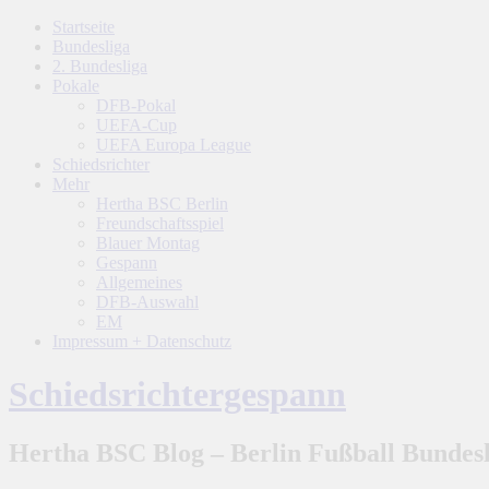
Startseite
Bundesliga
2. Bundesliga
Pokale
DFB-Pokal
UEFA-Cup
UEFA Europa League
Schiedsrichter
Mehr
Hertha BSC Berlin
Freundschaftsspiel
Blauer Montag
Gespann
Allgemeines
DFB-Auswahl
EM
Impressum + Datenschutz
Schiedsrichtergespann
Hertha BSC Blog – Berlin Fußball Bundesl