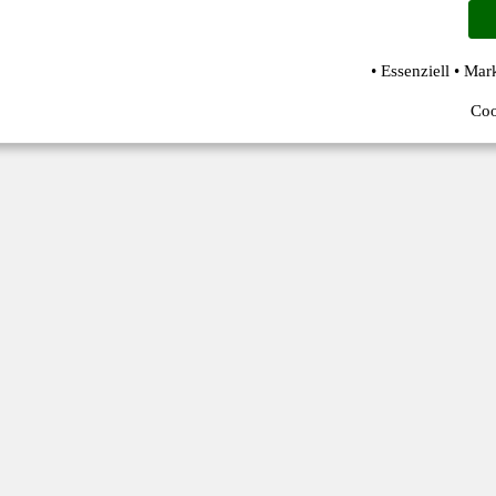
• Essenziell • Mar
Coo