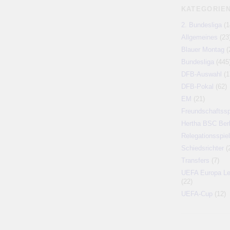
KATEGORIE
2. Bundesliga
(1
Allgemeines
(23
Blauer Montag
(
Bundesliga
(445
DFB-Auswahl
(1
DFB-Pokal
(62)
EM
(21)
Freundschaftssp
Hertha BSC Berl
Relegationsspiel
Schiedsrichter
(
Transfers
(7)
UEFA Europa L
(22)
UEFA-Cup
(12)