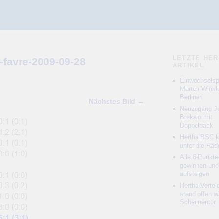
LETZTE HER
n-favre-2009-09-28
ARTIKEL
Einwechselspi
Marten Winkle
Berliner
Nächstes Bild →
Neuzugang Jo
Brekalo mit
Doppelpack
Hertha BSC 
unter die Räd
Alle 6-Punkte
gewinnen und
aufsteigen
Hertha-Vertei
stand offen w
Scheunentor