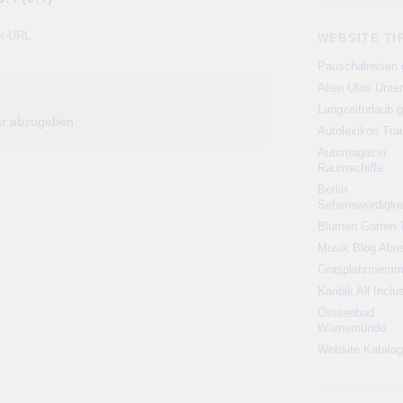
k-URL
.
WEBSITE TI
Pauschalreisen 
Alien Ufos Unte
Langzeiturlaub g
r abzugeben.
Autolexikon Tr
Automagazin
Raumschiffe
Berlin
Sehenswürdigke
Blumen Garten 
Musik Blog Abri
Grasplatzmem
Karibik All Inclu
Ostseebad
Warnemünde
Website Katalog