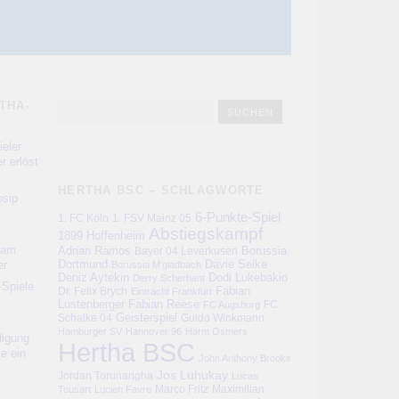
THA-
eler
r erlöst
HERTHA BSC – SCHLAGWORTE
sip
6-Punkte-Spiel
1. FC Köln
1. FSV Mainz 05
Abstiegskampf
1899 Hoffenheim
kam
Adrian Ramos
Bayer 04 Leverkusen
Borussia
er
Dortmund
Davie Selke
Borussia M'gladbach
Deniz Aytekin
Dodi Lukebakio
Derry Scherhant
-Spiele
Fabian
Dr. Felix Brych
Eintracht Frankfurt
Lustenberger
Fabian Reese
FC
FC Augsburg
Schalke 04
Geisterspiel
Guido Winkmann
Hamburger SV
Hannover 96
Harm Osmers
digung
Hertha BSC
ie ein
John Anthony Brooks
Jos Luhukay
Jordan Torunarigha
Lucas
Marco Fritz
Maximilian
Tousart
Lucien Favre