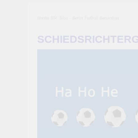
Hertha BSC Blog – Berlin Fußball Bundesliga
SCHIEDSRICHTER