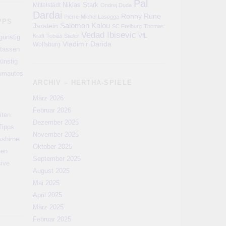
Pal
Niklas Stark
Mittelstädt
Ondrej Duda
Dardai
Ronny
Rune
Pierre-Michel Lasogga
PPS
Salomon Kalou
Jarstein
SC Freiburg
Thomas
Vedad Ibisevic
VfL
Kraft
Tobias Stieler
günstig
Vladimir Darida
Wolfsburg
rtassen
ünstig
aumautos
ARCHIV – HERTHA-SPIELE
März 2026
Februar 2026
iten
Dezember 2025
Tipps
November 2025
ssbirne
Oktober 2025
men
September 2025
sive
August 2025
Mai 2025
April 2025
März 2025
Februar 2025