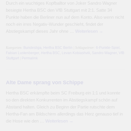
Durch ein wuchtiges Kopfballtor von Joker Sandro Wagner
besiegte Hertha BSC den VfB Stuttgart mit 2:1. Satte 34
Punkte haben die Berliner nun auf dem Konto. Also wenn nicht
noch ein irres Negativ-Wunder geschieht, findet der
Abstiegskampf dieses Jahr ohne …
Weiterlesen
→
Kategorien:
Bundesliga
,
Hertha BSC Berlin
| Schlagwörter:
6-Punkte-Spiel
,
Fabian Lustenberger
,
Hertha BSC
,
Levan Kobiashvili
,
Sandro Wagner
,
VfB
Stuttgart
|
Permalink
Alte Dame sprang von Schippe
Hertha BSC erkämpfte beim SC Freiburg ein 1:1 und konnte
so den direkten Konkurrenten im Abstiegskampf schön auf
Abstand halten. Gleich zu Beginn der Partie rutschte dem
Hertha-Fan am Bildschirm allerdings das Herz genauso tief in
die Hose wie den …
Weiterlesen
→