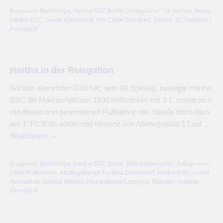
Kategorien:
Bundesliga
,
Hertha BSC Berlin
| Schlagwörter:
Dr. Jochen Drees
,
Hertha BSC
,
Levan Kobiashvili
,
Per Ciljan Skjelbred
,
Ronny
,
SC Freiburg
|
Permalink
Hertha in der Relegation
Auf den allerletzten Drücker, dem 34 Spieltag, besiegte Hertha
BSC die Mannschaft von 1899 Hoffenheim mit 3:1, schob sich
mit diesen drei gewonnenen Punkten in der Tabelle doch noch
am 1. FC Köln vorbei und kletterte von Abstiegsplatz 17 auf …
Weiterlesen
→
Kategorien:
Bundesliga
,
Hertha BSC Berlin
,
Relegationsspiel
| Schlagwörter:
1899 Hoffenheim
,
Abstiegskampf
,
Fortuna Düsseldorf
,
Hertha BSC
,
Levan
Kobiashvili
,
Markus Babbel
,
Pierre-Michel Lasogga
,
Thorsten Kinhöfer
|
Permalink