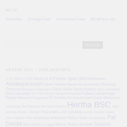
META
Anmelden
Eintrags-Feed
Kommentar-Feed
WordPress.org
HERTHA BSC – SCHLAGWORTE
6-Punkte-Spiel
1. FC Köln
1899 Hoffenheim
1. FSV Mainz 05
Abstiegskampf
Adrian Ramos
Bayer 04 Leverkusen
Borussia
Deniz Aytekin
Dortmund
Davie Selke
Borussia M'gladbach
Derry Scherhant
Dodi Lukebakio
Fabian Lustenberger
Dr. Felix Brych
Eintracht Frankfurt
Fabian Reese
FC Schalke 04
Geisterspiel
FC Augsburg
Guido Winkmann
Hertha BSC
Hamburger SV
Hannover 96
Harm Osmers
John
Jos Luhukay
Anthony Brooks
Jordan Torunarigha
Lucas Tousart
Lucien
Pal
Niklas Stark
Marco Fritz
Maximilian Mittelstädt
Favre
Ondrej Duda
Dardai
Salomon
Ronny
Rune Jarstein
Pierre-Michel Lasogga