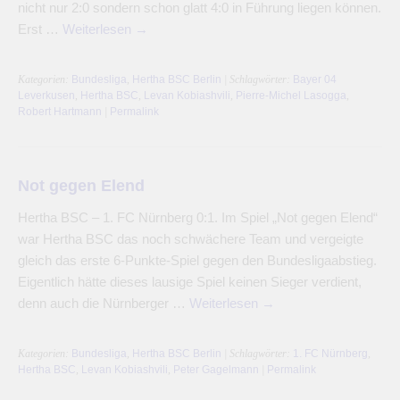
nicht nur 2:0 sondern schon glatt 4:0 in Führung liegen können.
Erst …
Weiterlesen
→
Kategorien:
Bundesliga
,
Hertha BSC Berlin
| Schlagwörter:
Bayer 04
Leverkusen
,
Hertha BSC
,
Levan Kobiashvili
,
Pierre-Michel Lasogga
,
Robert Hartmann
|
Permalink
Not gegen Elend
Hertha BSC – 1. FC Nürnberg 0:1. Im Spiel „Not gegen Elend“
war Hertha BSC das noch schwächere Team und vergeigte
gleich das erste 6-Punkte-Spiel gegen den Bundesligaabstieg.
Eigentlich hätte dieses lausige Spiel keinen Sieger verdient,
denn auch die Nürnberger …
Weiterlesen
→
Kategorien:
Bundesliga
,
Hertha BSC Berlin
| Schlagwörter:
1. FC Nürnberg
,
Hertha BSC
,
Levan Kobiashvili
,
Peter Gagelmann
|
Permalink