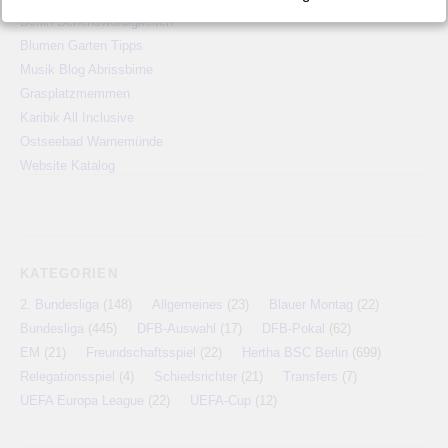
Berlin Sehenswürdigkeiten
Blumen Garten Tipps
Musik Blog Abrissbirne
Grasplatzmemmen
Karibik All Inclusive
Ostseebad Warnemünde
Website Katalog
KATEGORIEN
2. Bundesliga
(148)
Allgemeines
(23)
Blauer Montag
(22)
Bundesliga
(445)
DFB-Auswahl
(17)
DFB-Pokal
(62)
EM
(21)
Freundschaftsspiel
(22)
Hertha BSC Berlin
(699)
Relegationsspiel
(4)
Schiedsrichter
(21)
Transfers
(7)
UEFA Europa League
(22)
UEFA-Cup
(12)