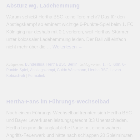
Absturz wg. Ladehemmung
Warum schießt Hertha BSC keine Tore mehr? Das für den
Abstiegskampf so eminent wichtige 6-Punkte-Spiel beim 1. FC
Köln ging nur deshalb mit 0:1 verloren, weil Herthas Stürmer
unter kolossaler Ladehemmung leiden. Der Ball will einfach
nicht mehr über die …
Weiterlesen
→
Kategorien:
Bundesliga
,
Hertha BSC Berlin
| Schlagwörter:
1. FC Köln
,
6-
Punkte-Spiel
,
Abstiegskampf
,
Guido Winkmann
,
Hertha BSC
,
Levan
Kobiashvili
|
Permalink
Hertha-Fans im Führungs-Wechselbad
Nach einem Führungs-Wechselbad trennten sich Hertha BSC
und Bayer Leverkusen leistungsgerecht 3:3 Unentschieden.
Hertha begann die unglaubliche Partie mit einem wahren
Angriffs-Feuerwerk und hätte nach schlappen 20 Spielminuten