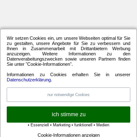
LETZTE HERTHA-ARTIKEL
Wir setzen Cookies ein, um unsere Webseiten optimal für Sie
zu gestalten, unsere Angebote für Sie zu verbessern und
Einwechselspieler Marten Winkler erlöst Berliner
Ihnen in Zusammenarbeit mit Drittanbietern Werbung
Neuzugang Josip Brekalo mit Doppelpack
anzuzeigen. Weitere Informationen zu den
Datenverabeitungszwecken sowie unseren Partnern finden
Hertha BSC kam unter die Räder
Sie unter "Cookie-Informationen".
Alle 6-Punkte-Spiele gewinnen und aufsteigen
Hertha-Verteidigung stand offen wie ein Scheunentor
Informationen zu Cookies erhalten Sie in unserer
Datenschutzerklärung
.
nur notwendige Cookies
WEBSITE TIPPS
Pauschalreisen günstig
Ich stimme zu
Alien Ufos Untertassen
Langzeiturlaub günstig
• Essenziell • Marketing • funktionell • Medien
Autolexikon Traumautos
Cookie-Informationen anzeigen
Automagazin Raumschiffe