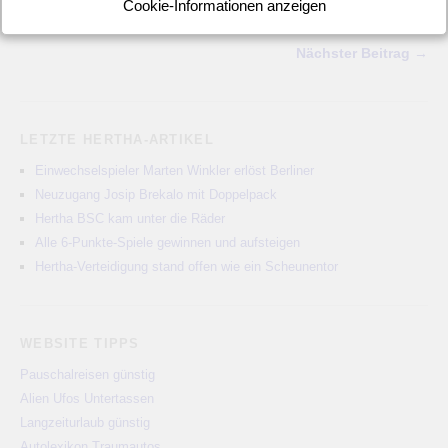
Cookie-Informationen anzeigen
← Vorheriger Beitrag
Nächster Beitrag →
LETZTE HERTHA-ARTIKEL
Einwechselspieler Marten Winkler erlöst Berliner
Neuzugang Josip Brekalo mit Doppelpack
Hertha BSC kam unter die Räder
Alle 6-Punkte-Spiele gewinnen und aufsteigen
Hertha-Verteidigung stand offen wie ein Scheunentor
WEBSITE TIPPS
Pauschalreisen günstig
Alien Ufos Untertassen
Langzeiturlaub günstig
Autolexikon Traumautos