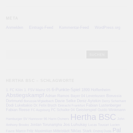
META
Anmelden
Eintrags-Feed
Kommentar-Feed
WordPress.org
HERTHA BSC – SCHLAGWORTE
6-Punkte-Spiel
1. FC Köln
1899 Hoffenheim
1. FSV Mainz 05
Abstiegskampf
Adrian Ramos
Bayer 04 Leverkusen
Borussia
Deniz Aytekin
Dortmund
Davie Selke
Borussia M'gladbach
Derry Scherhant
Dodi Lukebakio
Fabian Lustenberger
Dr. Felix Brych
Eintracht Frankfurt
Fabian Reese
FC Schalke 04
Geisterspiel
FC Augsburg
Guido Winkmann
Hertha BSC
Hamburger SV
Hannover 96
Harm Osmers
John
Jos Luhukay
Anthony Brooks
Jordan Torunarigha
Lucas Tousart
Lucien
Pal
Niklas Stark
Marco Fritz
Maximilian Mittelstädt
Favre
Ondrej Duda