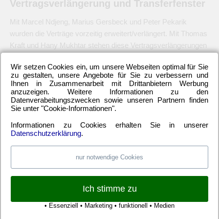
Vertragsverlängerung und Transferfenster
Mit Marcel Ndjeng, Marius Gersbeck und Peter Pekarik
wurden die Verträge vorzeitig erweitert/verlängert. Mit Thomas
Kraft und Hany Mukhtar stehen diese Vertragsverlängerungen
noch aus. Und bis zum 31. August ist das Transferfenster
Wir setzen Cookies ein, um unsere Webseiten optimal für Sie
noch geöffnet. Deshalb könnte es durchaus sein, dass Hertha
zu gestalten, unsere Angebote für Sie zu verbessern und
BSC noch einen hochkarätigen Stürmer verpflichtet. Und sich
Ihnen in Zusammenarbeit mit Drittanbietern Werbung
anzuzeigen. Weitere Informationen zu den
weiter um den starken Norweger Per Skjelbred bemüht,
Datenverabeitungszwecken sowie unseren Partnern finden
dessen Leihe vom Hamburger SV im Sommer leider
Sie unter "Cookie-Informationen".
ausgelaufen war.
Informationen zu Cookies erhalten Sie in unserer
Datenschutzerklärung
.
–
nur notwendige Cookies
Kategorien:
Freundschaftsspiel
,
Hertha BSC Berlin
,
Transfers
| Schlagwörter:
Hertha BSC
,
Hertha Testspiele
|
Permalink
Ich stimme zu
• Essenziell • Marketing • funktionell • Medien
KOMMENTARE SIND GESCHLOSSEN.