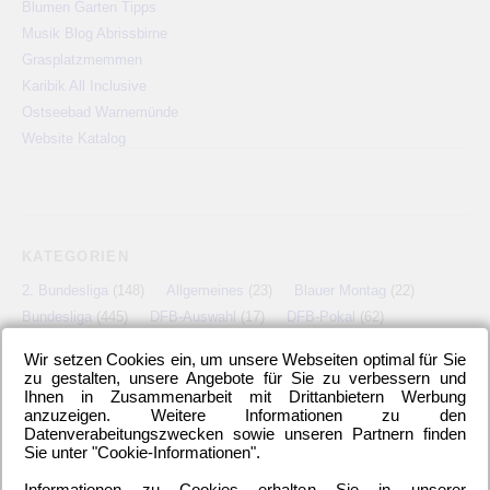
Blumen Garten Tipps
Musik Blog Abrissbirne
Grasplatzmemmen
Karibik All Inclusive
Ostseebad Warnemünde
Website Katalog
KATEGORIEN
2. Bundesliga
(148)
Allgemeines
(23)
Blauer Montag
(22)
Bundesliga
(445)
DFB-Auswahl
(17)
DFB-Pokal
(62)
EM
(21)
Freundschaftsspiel
(22)
Hertha BSC Berlin
(699)
Wir setzen Cookies ein, um unsere Webseiten optimal für Sie
Relegationsspiel
(4)
Schiedsrichter
(21)
Transfers
(7)
zu gestalten, unsere Angebote für Sie zu verbessern und
UEFA Europa League
(22)
UEFA-Cup
(12)
Ihnen in Zusammenarbeit mit Drittanbietern Werbung
anzuzeigen. Weitere Informationen zu den
Datenverabeitungszwecken sowie unseren Partnern finden
Sie unter "Cookie-Informationen".
META
Informationen zu Cookies erhalten Sie in unserer