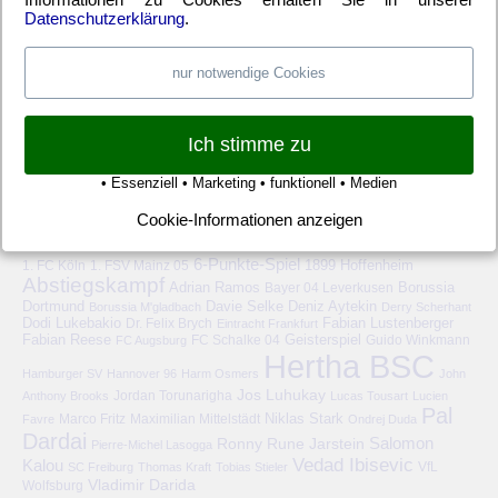
Datenschutzerklärung
.
Anmelden
Eintrags-Feed
Kommentar-Feed
WordPress.org
nur notwendige Cookies
Ich stimme zu
• Essenziell • Marketing • funktionell • Medien
Cookie-Informationen anzeigen
HERTHA BSC – SCHLAGWORTE
6-Punkte-Spiel
1. FC Köln
1899 Hoffenheim
1. FSV Mainz 05
Abstiegskampf
Adrian Ramos
Bayer 04 Leverkusen
Borussia
Deniz Aytekin
Dortmund
Davie Selke
Borussia M'gladbach
Derry Scherhant
Dodi Lukebakio
Fabian Lustenberger
Dr. Felix Brych
Eintracht Frankfurt
Fabian Reese
FC Schalke 04
Geisterspiel
FC Augsburg
Guido Winkmann
Hertha BSC
Hamburger SV
Hannover 96
Harm Osmers
John
Jos Luhukay
Anthony Brooks
Jordan Torunarigha
Lucas Tousart
Lucien
Pal
Niklas Stark
Marco Fritz
Maximilian Mittelstädt
Favre
Ondrej Duda
Dardai
Salomon
Ronny
Rune Jarstein
Pierre-Michel Lasogga
Vedad Ibisevic
Kalou
VfL
SC Freiburg
Thomas Kraft
Tobias Stieler
Vladimir Darida
Wolfsburg