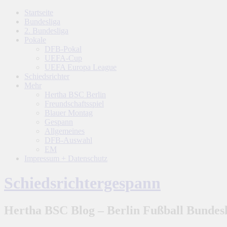
Startseite
Bundesliga
2. Bundesliga
Pokale
DFB-Pokal
UEFA-Cup
UEFA Europa League
Schiedsrichter
Mehr
Hertha BSC Berlin
Freundschaftsspiel
Blauer Montag
Gespann
Allgemeines
DFB-Auswahl
EM
Impressum + Datenschutz
Schiedsrichtergespann
Hertha BSC Blog – Berlin Fußball Bundesl