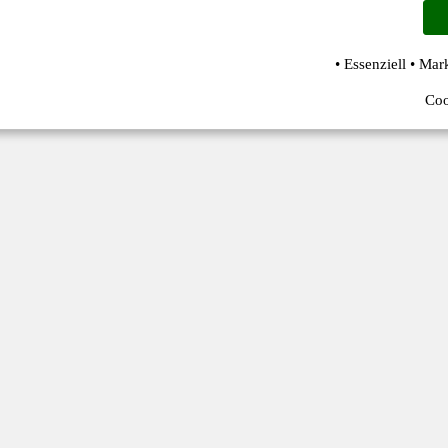
• Essenziell • Mar
Coo