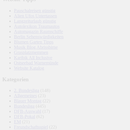
Pauschalreisen günstig
Alien Ufos Untertassen
Langzeiturlaub günstig
Autolexikon Traumautos
Automagazin Raumschiffe
Berlin Sehenswürdigkeiten
Blumen Garten Tipps
Musik Blog Abrissbirne
Grasplatzmemmen
Karibik All Inclusive
Ostseebad Warnemünde
Website Katalog
Kategorien
2. Bundesliga
(148)
Allgemeines
(23)
Blauer Montag
(22)
Bundesliga
(445)
DFB-Auswahl
(17)
DFB-Pokal
(62)
EM
(21)
Freundschaftsspiel
(22)