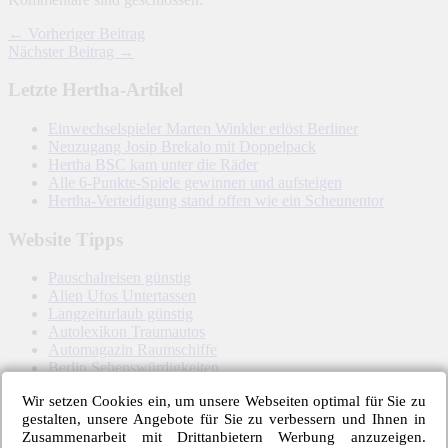
← Vorheriger Beitrag
Nächster Beitrag →
Letzte Hertha-Artikel
Einwechselspieler Marten Winkler erlöst Berliner
Neuzugang Josip Brekalo mit Doppelpack
Hertha BSC kam unter die Räder
Alle 6-Punkte-Spiele gewinnen und aufsteigen
Hertha-Verteidigung stand offen wie ein Scheunentor
Website Tipps
Pauschalreisen günstig
Alien Ufos Untertassen
Langzeiturlaub günstig
Autolexikon Traumautos
Automagazin Raumschiffe
Berlin Sehenswürdigkeiten
Blumen Garten Tipps
Wir setzen Cookies ein, um unsere Webseiten optimal für Sie zu
Musik Blog Abrissbirne
gestalten, unsere Angebote für Sie zu verbessern und Ihnen in
Grasplatzmemmen
Zusammenarbeit mit Drittanbietern Werbung anzuzeigen.
Karibik All Inclusive