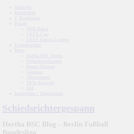
Startseite
Bundesliga
2. Bundesliga
Pokale
DFB-Pokal
UEFA-Cup
UEFA Europa League
Schiedsrichter
Mehr
Hertha BSC Berlin
Freundschaftsspiel
Blauer Montag
Gespann
Allgemeines
DFB-Auswahl
EM
Impressum + Datenschutz
Schiedsrichtergespann
Hertha BSC Blog – Berlin Fußball
Bundesliga