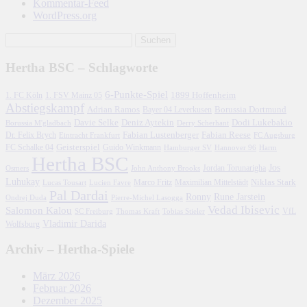
Kommentar-Feed
WordPress.org
Hertha BSC – Schlagworte
6-Punkte-Spiel
1. FC Köln
1899 Hoffenheim
1. FSV Mainz 05
Abstiegskampf
Adrian Ramos
Borussia Dortmund
Bayer 04 Leverkusen
Davie Selke
Deniz Aytekin
Dodi Lukebakio
Borussia M'gladbach
Derry Scherhant
Fabian Lustenberger
Fabian Reese
Dr. Felix Brych
Eintracht Frankfurt
FC Augsburg
FC Schalke 04
Geisterspiel
Guido Winkmann
Hamburger SV
Hannover 96
Harm
Hertha BSC
Jos
John Anthony Brooks
Jordan Torunarigha
Osmers
Luhukay
Marco Fritz
Niklas Stark
Lucien Favre
Maximilian Mittelstädt
Lucas Tousart
Pal Dardai
Ronny
Rune Jarstein
Ondrej Duda
Pierre-Michel Lasogga
Vedad Ibisevic
Salomon Kalou
SC Freiburg
Thomas Kraft
Tobias Stieler
VfL
Vladimir Darida
Wolfsburg
Archiv – Hertha-Spiele
März 2026
Februar 2026
Dezember 2025