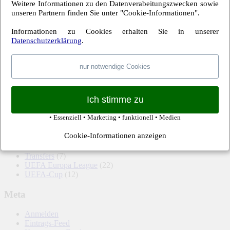
Weitere Informationen zu den Datenverabeitungszwecken sowie
Ostseebad Warnemünde
unseren Partnern finden Sie unter "Cookie-Informationen".
Website Katalog
Informationen zu Cookies erhalten Sie in unserer
Kategorien
Datenschutzerklärung
.
2. Bundesliga
(148)
Allgemeines
(23)
nur notwendige Cookies
Blauer Montag
(22)
Bundesliga
(445)
DFB-Auswahl
(17)
Ich stimme zu
DFB-Pokal
(62)
EM
(21)
• Essenziell • Marketing • funktionell • Medien
Freundschaftsspiel
(22)
Hertha BSC Berlin
(699)
Cookie-Informationen anzeigen
Relegationsspiel
(4)
Schiedsrichter
(21)
Transfers
(7)
UEFA Europa League
(22)
UEFA-Cup
(12)
Meta
Anmelden
Eintrags-Feed