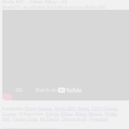
Hertha BSC – Athletic Bilbao – 0:0
HerthaTV, der offizielle YouTube-Kanal von Hertha BSC
Kategorien:
Blauer Montag
,
Hertha BSC Berlin
,
UEFA Europa
League
| Schlagwörter:
Athletic Bilbao
,
Blauer Montag
,
Hertha
BSC
,
Ondrej Duda
,
Pal Dardai
,
Thomas Kraft
|
Permalink
Kommentare sind geschlossen.