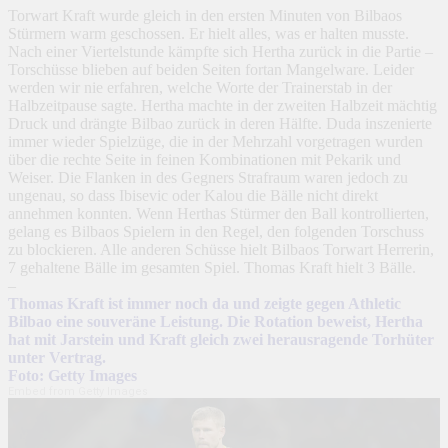
Torwart Kraft wurde gleich in den ersten Minuten von Bilbaos
Stürmern warm geschossen. Er hielt alles, was er halten musste.
Nach einer Viertelstunde kämpfte sich Hertha zurück in die Partie –
Torschüsse blieben auf beiden Seiten fortan Mangelware. Leider
werden wir nie erfahren, welche Worte der Trainerstab in der
Halbzeitpause sagte. Hertha machte in der zweiten Halbzeit mächtig
Druck und drängte Bilbao zurück in deren Hälfte. Duda inszenierte
immer wieder Spielzüge, die in der Mehrzahl vorgetragen wurden
über die rechte Seite in feinen Kombinationen mit Pekarik und
Weiser. Die Flanken in des Gegners Strafraum waren jedoch zu
ungenau, so dass Ibisevic oder Kalou die Bälle nicht direkt
annehmen konnten. Wenn Herthas Stürmer den Ball kontrollierten,
gelang es Bilbaos Spielern in den Regel, den folgenden Torschuss
zu blockieren. Alle anderen Schüsse hielt Bilbaos Torwart Herrerin,
7 gehaltene Bälle im gesamten Spiel. Thomas Kraft hielt 3 Bälle.
–
Thomas Kraft ist immer noch da und zeigte gegen Athletic
Bilbao eine souveräne Leistung. Die Rotation beweist, Hertha
hat mit Jarstein und Kraft gleich zwei herausragende Torhüter
unter Vertrag.
Foto: Getty Images
Embed from Getty Images