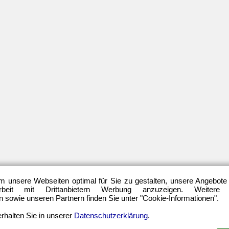
Ibisevic
EM
VfL
(21)
Wolfsburg
Freundschaftsspiel
Vladimir
(22)
Darida
Hertha
BSC
Berlin
(699)
ARCHIV
–
Relegationsspiel
HERTHA-
(4)
SPIELE
Schiedsrichter
März
(21)
2026
Transfers
Februar
(7)
2026
UEFA
Dezember
Europa
2025
League
(22)
November
m unsere Webseiten optimal für Sie zu gestalten, unsere Angebote
2025
UEFA-
eit mit Drittanbietern Werbung anzuzeigen. Weitere
Cup
Oktober
sowie unseren Partnern finden Sie unter "Cookie-Informationen".
(12)
2025
rhalten Sie in unserer
Datenschutzerklärung
.
September
2025