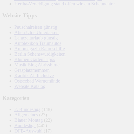
Hertha-Verteidigung stand offen wie ein Scheunentor
Website Tipps
Pauschalreisen günstig
Alien Ufos Untertassen
Langzeiturlaub günstig
Autolexikon Traumautos
Automagazin Raumschiffe
Berlin Sehenswürdigkeiten
Blumen Garten Tipps
Musik Blog Abrissbirne
Grasplatzmemmen
Karibik All Inclusive
Ostseebad Warnemünde
Website Katalog
Kategorien
2. Bundesliga
(148)
Allgemeines
(23)
Blauer Montag
(22)
Bundesliga
(445)
DFB-Auswahl
(17)