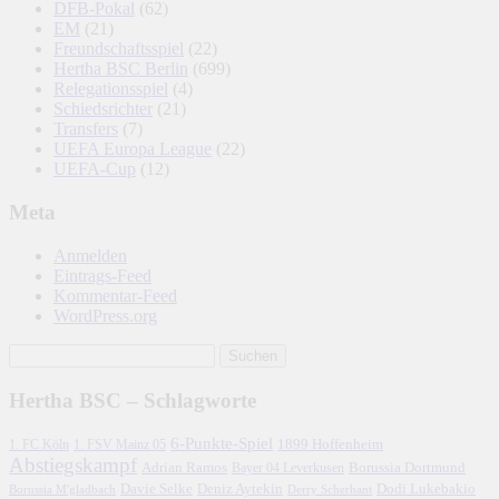
DFB-Pokal
(62)
EM
(21)
Freundschaftsspiel
(22)
Hertha BSC Berlin
(699)
Relegationsspiel
(4)
Schiedsrichter
(21)
Transfers
(7)
UEFA Europa League
(22)
UEFA-Cup
(12)
Meta
Anmelden
Eintrags-Feed
Kommentar-Feed
WordPress.org
Hertha BSC – Schlagworte
6-Punkte-Spiel
1. FC Köln
1899 Hoffenheim
1. FSV Mainz 05
Abstiegskampf
Adrian Ramos
Borussia Dortmund
Bayer 04 Leverkusen
Davie Selke
Deniz Aytekin
Dodi Lukebakio
Borussia M'gladbach
Derry Scherhant