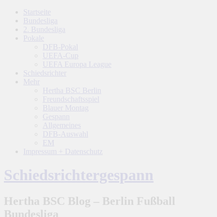
Startseite
Bundesliga
2. Bundesliga
Pokale
DFB-Pokal
UEFA-Cup
UEFA Europa League
Schiedsrichter
Mehr
Hertha BSC Berlin
Freundschaftsspiel
Blauer Montag
Gespann
Allgemeines
DFB-Auswahl
EM
Impressum + Datenschutz
Schiedsrichtergespann
Hertha BSC Blog – Berlin Fußball
Bundesliga