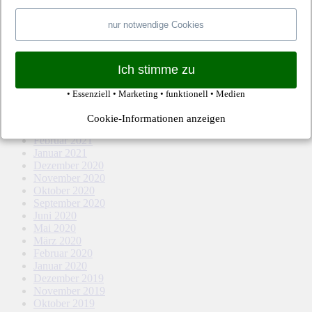
März 2022
Februar 2022
nur notwendige Cookies
Januar 2022
Dezember 2021
November 2021
Oktober 2021
Ich stimme zu
September 2021
August 2021
• Essenziell • Marketing • funktionell • Medien
Mai 2021
April 2021
Cookie-Informationen anzeigen
März 2021
Februar 2021
Januar 2021
Dezember 2020
November 2020
Oktober 2020
September 2020
Juni 2020
Mai 2020
März 2020
Februar 2020
Januar 2020
Dezember 2019
November 2019
Oktober 2019