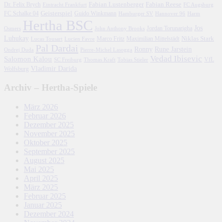
Fabian Lustenberger
Fabian Reese
Dr. Felix Brych
Eintracht Frankfurt
FC Augsburg
FC Schalke 04
Geisterspiel
Guido Winkmann
Hamburger SV
Hannover 96
Harm
Hertha BSC
Jos
John Anthony Brooks
Jordan Torunarigha
Osmers
Luhukay
Marco Fritz
Niklas Stark
Lucien Favre
Maximilian Mittelstädt
Lucas Tousart
Pal Dardai
Ronny
Rune Jarstein
Ondrej Duda
Pierre-Michel Lasogga
Vedad Ibisevic
Salomon Kalou
SC Freiburg
Thomas Kraft
Tobias Stieler
VfL
Vladimir Darida
Wolfsburg
Archiv – Hertha-Spiele
März 2026
Februar 2026
Dezember 2025
November 2025
Oktober 2025
September 2025
August 2025
Mai 2025
April 2025
März 2025
Februar 2025
Januar 2025
Dezember 2024