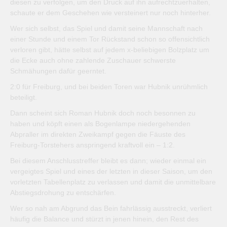
diesen zu verfolgen, um den Druck auf ihn aufrechtzuerhalten,
schaute er dem Geschehen wie versteinert nur noch hinterher.
Wer sich selbst, das Spiel und damit seine Mannschaft nach
einer Stunde und einem Tor Rückstand schon so offensichtlich
verloren gibt, hätte selbst auf jedem x-beliebigen Bolzplatz um
die Ecke auch ohne zahlende Zuschauer schwerste
Schmähungen dafür geerntet.
2:0 für Freiburg, und bei beiden Toren war Hubnik unrühmlich
beteiligt.
Dann scheint sich Roman Hubnik doch noch besonnen zu
haben und köpft einen als Bogenlampe niedergehenden
Abpraller im direkten Zweikampf gegen die Fäuste des
Freiburg-Torstehers anspringend kraftvoll ein – 1:2.
Bei diesem Anschlusstreffer bleibt es dann; wieder einmal ein
vergeigtes Spiel und eines der letzten in dieser Saison, um den
vorletzten Tabellenplatz zu verlassen und damit die unmittelbare
Abstiegsdrohung zu entschärfen.
Wer so nah am Abgrund das Bein fahrlässig ausstreckt, verliert
häufig die Balance und stürzt in jenen hinein, den Rest des