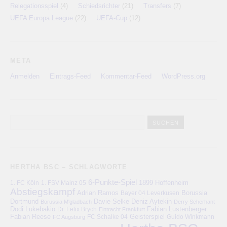
Relegationsspiel
(4)
Schiedsrichter
(21)
Transfers
(7)
UEFA Europa League
(22)
UEFA-Cup
(12)
META
Anmelden
Eintrags-Feed
Kommentar-Feed
WordPress.org
HERTHA BSC – SCHLAGWORTE
6-Punkte-Spiel
1. FC Köln
1899 Hoffenheim
1. FSV Mainz 05
Abstiegskampf
Adrian Ramos
Bayer 04 Leverkusen
Borussia
Deniz Aytekin
Dortmund
Davie Selke
Borussia M'gladbach
Derry Scherhant
Dodi Lukebakio
Fabian Lustenberger
Dr. Felix Brych
Eintracht Frankfurt
Fabian Reese
FC Schalke 04
Geisterspiel
FC Augsburg
Guido Winkmann