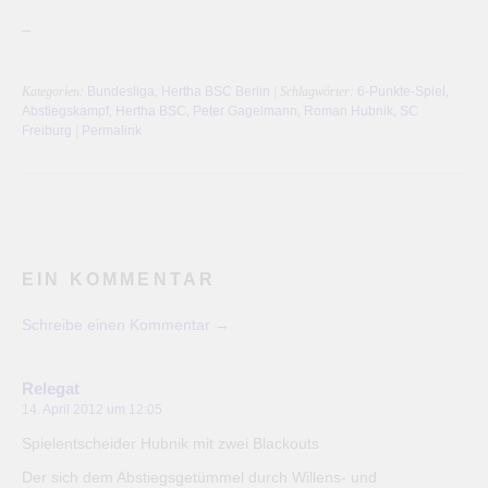
–
Kategorien:
Bundesliga
,
Hertha BSC Berlin
| Schlagwörter:
6-Punkte-Spiel
,
Abstiegskampf
,
Hertha BSC
,
Peter Gagelmann
,
Roman Hubnik
,
SC
Freiburg
|
Permalink
EIN KOMMENTAR
Schreibe einen Kommentar →
Relegat
14. April 2012 um 12:05
Spielentscheider Hubnik mit zwei Blackouts
Der sich dem Abstiegsgetümmel durch Willens- und