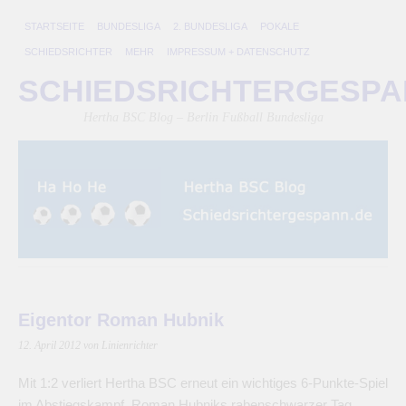
STARTSEITE
BUNDESLIGA
2. BUNDESLIGA
POKALE
SCHIEDSRICHTER
MEHR
IMPRESSUM + DATENSCHUTZ
SCHIEDSRICHTERGESP
Hertha BSC Blog – Berlin Fußball Bundesliga
Eigentor Roman Hubnik
12. April 2012
von Linienrichter
Mit 1:2 verliert Hertha BSC erneut ein wichtiges 6-Punkte-Spiel
im Abstiegskampf. Roman Hubniks rabenschwarzer Tag