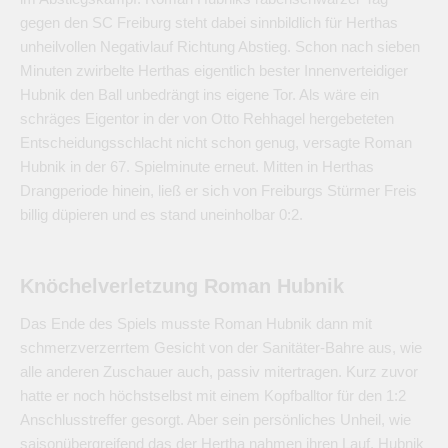
gegen den SC Freiburg steht dabei sinnbildlich für Herthas
unheilvollen Negativlauf Richtung Abstieg. Schon nach sieben
Minuten zwirbelte Herthas eigentlich bester Innenverteidiger
Hubnik den Ball unbedrängt ins eigene Tor. Als wäre ein
schräges Eigentor in der von Otto Rehhagel hergebeteten
Entscheidungsschlacht nicht schon genug, versagte Roman
Hubnik in der 67. Spielminute erneut. Mitten in Herthas
Drangperiode hinein, ließ er sich von Freiburgs Stürmer Freis
billig düpieren und es stand uneinholbar 0:2.
Knöchelverletzung Roman Hubnik
Das Ende des Spiels musste Roman Hubnik dann mit
schmerzverzerrtem Gesicht von der Sanitäter-Bahre aus, wie
alle anderen Zuschauer auch, passiv mitertragen. Kurz zuvor
hatte er noch höchstselbst mit einem Kopfballtor für den 1:2
Anschlusstreffer gesorgt. Aber sein persönliches Unheil, wie
saisonübergreifend das der Hertha nahmen ihren Lauf. Hubnik