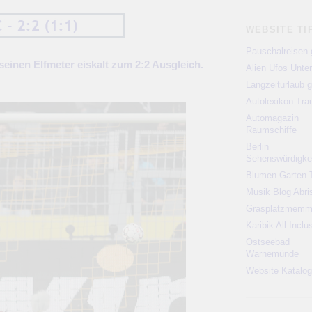
WEBSITE TI
Pauschalreisen 
seinen Elfmeter eiskalt zum 2:2 Ausgleich.
Alien Ufos Unte
Langzeiturlaub g
Autolexikon Tr
Automagazin
Raumschiffe
Berlin
Sehenswürdigke
Blumen Garten 
Musik Blog Abri
Grasplatzmem
Karibik All Inclu
Ostseebad
Warnemünde
Website Katalog