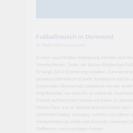
Fußballrausch in Dortmund
30. Oktober 2018
von Linienrichter
In einer rauschhaften Begegnung trennten sich B
Unentschieden. Jeder, der dieses Bundesliga-Fußbal
für lange Zeit in Erinnerung behalten. Zumindest j
geradezu überirdisch schnell, dynamisch und bis z
Dortmunder Mannschaft zelebrierte von der ersten 
Angriffswirbel, wie man ihn so selten als Zuscha
Fußball auf höchstem Niveau mit kaum zu überbie
Hertha-Fans war es absolut beeindruckend, dass ih
überfordert haltlos unterging, sondern sich dies
Herausforderung stellte und ihrerseits zumindest 
Raffinesse zurückschlagen konnte.