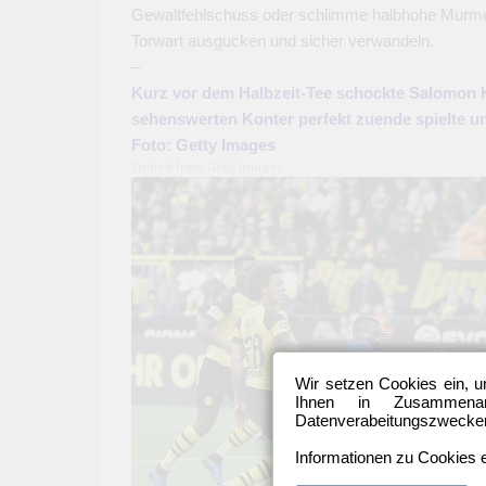
Gewaltfehlschuss oder schlimme halbhohe Murmel
Torwart ausgucken und sicher verwandeln.
–
Kurz vor dem Halbzeit-Tee schockte Salomon K
sehenswerten Konter perfekt zuende spielte un
Foto: Getty Images
Embed from Getty Images
Wir setzen Cookies ein, u
Ihnen in Zusammenarb
Datenverabeitungszwecken 
Informationen zu Cookies e