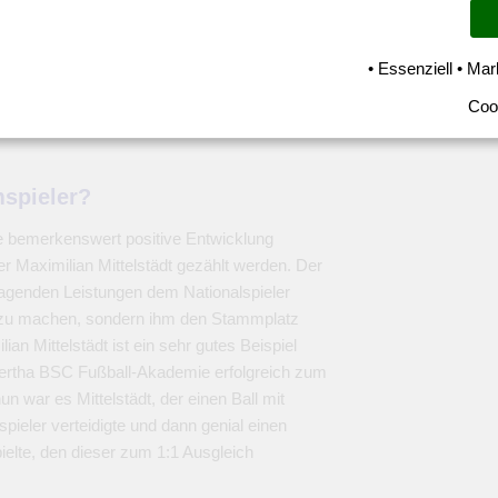
• Essenziell • Mar
Coo
mspieler?
e bemerkenswert positive Entwicklung
 Maximilian Mittelstädt gezählt werden. Der
sragenden Leistungen dem Nationalspieler
z zu machen, sondern ihm den Stammplatz
ian Mittelstädt ist ein sehr gutes Beispiel
r Hertha BSC Fußball-Akademie erfolgreich zum
n war es Mittelstädt, der einen Ball mit
ieler verteidigte und dann genial einen
elte, den dieser zum 1:1 Ausgleich