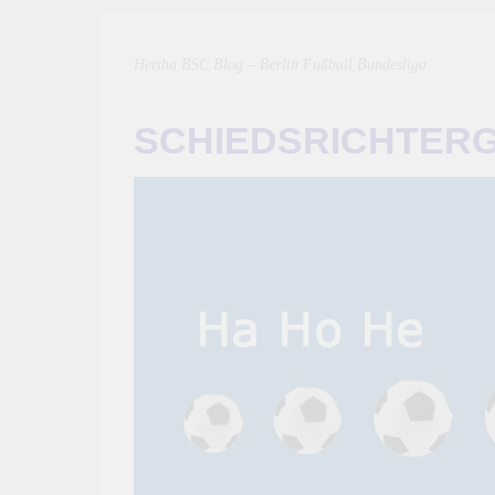
Hertha BSC Blog – Berlin Fußball Bundesliga
SCHIEDSRICHTER