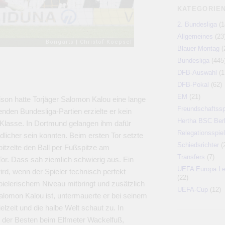
KATEGORIE
2. Bundesliga
(1
Allgemeines
(23
Blauer Montag
(
Bundesliga
(445
DFB-Auswahl
(1
DFB-Pokal
(62)
EM
(21)
ison hatte Torjäger Salomon Kalou eine lange
Freundschaftssp
enden Bundesliga-Partien erzielte er kein
Hertha BSC Berl
r Klasse. In Dortmund gelangen ihm dafür
Relegationsspiel
iedlicher sein konnten. Beim ersten Tor setzte
Schiedsrichter
(
pitzelte den Ball per Fußspitze am
Transfers
(7)
or. Dass sah ziemlich schwierig aus. Ein
UEFA Europa L
ird, wenn der Spieler technisch perfekt
(22)
spielerischem Niveau mitbringt und zusätzlich
UEFA-Cup
(12)
alomon Kalou ist, untermauerte er bei seinem
ielzeit und die halbe Welt schaut zu. In
der Besten beim Elfmeter Wackelfuß,