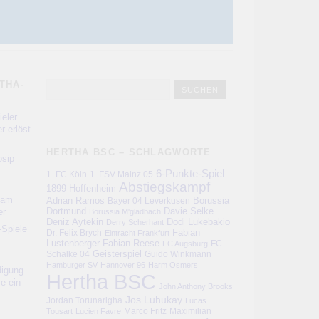
THA-
eler
r erlöst
HERTHA BSC – SCHLAGWORTE
sip
6-Punkte-Spiel
1. FC Köln
1. FSV Mainz 05
Abstiegskampf
1899 Hoffenheim
kam
Adrian Ramos
Bayer 04 Leverkusen
Borussia
er
Dortmund
Davie Selke
Borussia M'gladbach
Deniz Aytekin
Dodi Lukebakio
Derry Scherhant
-Spiele
Fabian
Dr. Felix Brych
Eintracht Frankfurt
Lustenberger
Fabian Reese
FC
FC Augsburg
Schalke 04
Geisterspiel
Guido Winkmann
Hamburger SV
Hannover 96
Harm Osmers
digung
Hertha BSC
ie ein
John Anthony Brooks
Jos Luhukay
Jordan Torunarigha
Lucas
Marco Fritz
Maximilian
Tousart
Lucien Favre