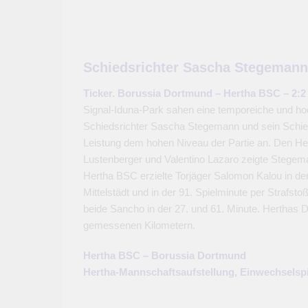
Schiedsrichter Sascha Stegemann
Ticker. Borussia Dortmund – Hertha BSC – 2:2 
Signal-Iduna-Park sahen eine temporeiche und h
Schiedsrichter Sascha Stegemann und sein Schied
Leistung dem hohen Niveau der Partie an. Den He
Lustenberger und Valentino Lazaro zeigte Stegeman
Hertha BSC erzielte Torjäger Salomon Kalou in der
Mittelstädt und in der 91. Spielminute per Strafsto
beide Sancho in der 27. und 61. Minute. Herthas D
gemessenen Kilometern.
Hertha BSC – Borussia Dortmund
Hertha-Mannschaftsaufstellung, Einwechselsp