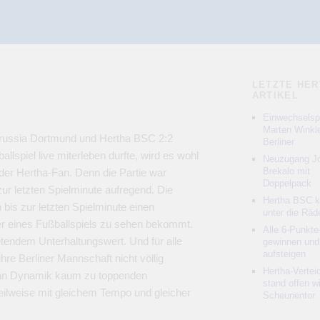
LETZTE HER
ARTIKEL
Einwechselspi
Marten Winkle
orussia Dortmund und Hertha BSC 2:2
Berliner
lspiel live miterleben durfte, wird es wohl
Neuzugang Jo
Brekalo mit
eder Hertha-Fan. Denn die Partie war
Doppelpack
ur letzten Spielminute aufregend. Die
Hertha BSC 
bis zur letzten Spielminute einen
unter die Räd
uer eines Fußballspiels zu sehen bekommt.
Alle 6-Punkte
tendem Unterhaltungswert. Und für alle
gewinnen und
aufsteigen
re Berliner Mannschaft nicht völlig
Hertha-Vertei
er an Dynamik kaum zu toppenden
stand offen w
teilweise mit gleichem Tempo und gleicher
Scheunentor