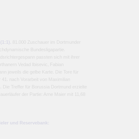
(1:1).
81.000 Zuschauer im Dortmunder
ochdynamische Bundesligapartie.
srichtergespann passten sich mit ihrer
rthanern Vedad Ibisevic, Fabian
n jeweils die gelbe Karte. Die Tore für
 41. nach Vorarbeit von Maximilian
ß. Die Treffer für Borussia Dortmund erzielte
auerläufer der Partie: Arne Maier mit 11,68
ieler und Reservebank: