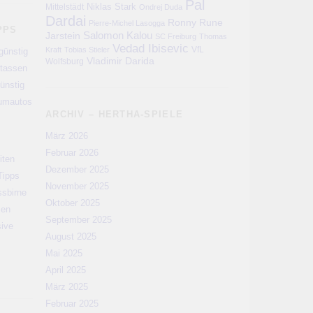
Pal
Niklas Stark
Mittelstädt
Ondrej Duda
Dardai
Ronny
Rune
Pierre-Michel Lasogga
PPS
Salomon Kalou
Jarstein
SC Freiburg
Thomas
Vedad Ibisevic
VfL
Kraft
Tobias Stieler
günstig
Vladimir Darida
Wolfsburg
rtassen
ünstig
aumautos
ARCHIV – HERTHA-SPIELE
März 2026
Februar 2026
iten
Dezember 2025
Tipps
November 2025
ssbirne
Oktober 2025
men
September 2025
sive
August 2025
Mai 2025
April 2025
März 2025
Februar 2025