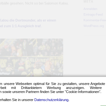
META
bälle gesehen. Nicht so bei Salomon Kalou.
Anmelden
Eintrags-Feed
alou die Dortmunder, als er einen
Kommentar-Fee
d zum 1:1 Ausgleich traf.
WordPress.org
m unsere Webseiten optimal für Sie zu gestalten, unsere Angebote
eit mit Drittanbietern Werbung anzuzeigen. Weitere
sowie unseren Partnern finden Sie unter "Cookie-Informationen".
rhalten Sie in unserer
Datenschutzerklärung
.