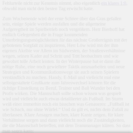
Fehlurteile nicht zur Kenntnis nimmt, also eigentlich
ein klares 1:0
,
obwohl man nicht den besten Tag erwischt hatte.
Zum Wochenende wird der erste Schnee über das Gras gefallen
sein, einige Spiele werden ausfallen und die allgemeine
Aufgeregtheit im Spielbetrieb noch vergrößern. Herr Bierhoff hat
endlich Gelegenheit die in Frage kommenden
Unterbringungsmöglichkeiten für das nächste Großereignis mit der
gebotenen Sorgfalt zu inspizieren, Herr Löw wird mit der ihm
eigenen Akribie vor Allem im Südwesten, der Straßenverhältnisse
wegen, seinen Kader auf Schritt und Tritt beobachten und wie
gewohnt tolle Arbeit leisten. In der Winterpause hat er dann die
nötige Ruhe, eine noch gewieftere Taktik auszuarbeiten und neue
Strategien und Kommunikationswege sie auch seinen Spielern
verständlich zu machen. Handy, E-Mail und vielleicht mal eine
selbstgestaltete Grußkarte zum Jahreswechsel können für die
richtige Einstellung zu Beruf, Trainer und Ball Wunder bei den
Profis wirken. Die Mannschaft sollte schon wissen was gespielt
wird und vielleicht auch etwas detaillierter als Fußball. Im Sturm
weiß einer immerhin noch ein bisschen was Genaueres: „Fußball ist
wie Schach, nur ohne Würfel.“ Und da gilt es, nichts dem Zufall zu
überlassen. Klare Ansagen machen, klare Kante zeigen, für klare
Verhältnisse sorgen und dann vielleicht noch die Zuständigkeiten,
die die Mannschaft betreffen, mit dem Teammanager klären. So dass
man sagen kann: