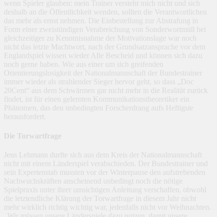
wenn Spieler glauben: mein Trainer versteht mich nicht und sich
deshalb an die Öffentlichkeit wenden, sollten die Verantwortlichen
das mehr als ernst nehmen. Die Einbestellung zur Abstrafung in
Form einer zweistündigen Verabreichung von Sonderwortmüll bei
gleichzeitiger zu Kenntnisnahme der Motivationslage war noch
nicht das letzte Machtwort, nach der Grundsatzansprache vor dem
Englandspiel wissen wieder Alle Bescheid und können sich dazu
noch gerne haben. Wie aus einer um sich greifenden
Orientierungslosigkeit der Nationalmannschaft der Bundestrainer
immer wieder als strahlender Sieger hervor geht, so dass „Doc
20Cent“ aus dem Schwärmen gar nicht mehr in die Realität zurück
findet, ist für einen gelernten Kommunikationstheoretiker ein
Phänomen, das den unbedingten Forscherdrang aufs Heftigste
herausfordert.
Die Torwartfrage
Jens Lehmann durfte sich aus dem Kreis der Nationalmannschaft
nicht mit einem Länderspiel verabschieden. Der Bundestrainer und
sein Expertenstab mussten vor der Winterpause den aufstrebenden
Nachwuchskräften anscheinend unbedingt noch die nötige
Spielpraxis unter ihrer umsichtigen Anleitung verschaffen, obwohl
die letztendliche Klärung der Torwartfrage in diesem Jahr nicht
mehr wirklich richtig wichtig war, jedenfalls nicht vor Weihnachten.
„Wir müssen unsere Länderspiele dazu nutzen, damit unsere