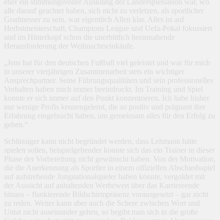
eher ein stimmungsvoller Ausklang der Länderspielsaison war, wo
alle darauf geachtet haben, sich nicht zu verletzen, als sportlicher
Gradmesser zu sein, war eigentlich Allen klar. Alles ist auf
Herbstmeisterschaft, Champions League und Uefa-Pokal fokussiert
und im Hinterkopf schon die unerbittlich herannahende
Herausforderung der Weihnachtseinkäufe.
„Jens hat für den deutschen Fußball viel geleistet und war für mich
in unserer vierjährigen Zusammenarbeit stets ein wichtiger
Ansprechpartner. Seine Führungsqualitäten und sein professionelles
Verhalten haben mich immer beeindruckt. Im Training und Spiel
konnte er sich immer auf den Punkt konzentrieren. Ich habe bisher
nur wenige Profis kennengelernt, die so positiv und prägnant ihre
Erfahrung eingebracht haben, um gemeinsam alles für den Erfolg zu
geben.“
Schlüssiger kann nicht begründet werden, dass Lehmann hätte
spielen sollen, beispielgebender konnte sich das ein Trainer in dieser
Phase der Vorbereitung nicht gewünscht haben. Von der Motivation,
die die Anerkennung als Sportler in einem offiziellen Abschiedsspiel
auf aufstrebende Jungnationalspieler haben könnte, vergoldet mit
der Aussicht auf anhaltenden Werbewert über das Karriereende
hinaus – flankierende Bildschirmpräsenz vorausgesetzt – gar nicht
zu reden. Weiter kann aber auch die Schere zwischen Wort und
Untat nicht auseinander gehen, so begibt man sich in die große