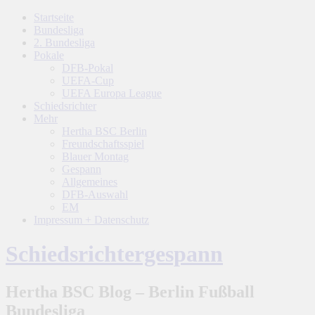
Startseite
Bundesliga
2. Bundesliga
Pokale
DFB-Pokal
UEFA-Cup
UEFA Europa League
Schiedsrichter
Mehr
Hertha BSC Berlin
Freundschaftsspiel
Blauer Montag
Gespann
Allgemeines
DFB-Auswahl
EM
Impressum + Datenschutz
Schiedsrichtergespann
Hertha BSC Blog – Berlin Fußball
Bundesliga