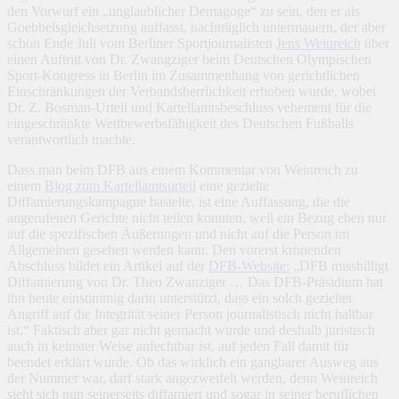
den Vorwurf ein „unglaublicher Demagoge“ zu sein, den er als
Goebbelsgleichsetzung auffasst, nachträglich untermauern, der aber
schon Ende Juli vom Berliner Sportjournalisten
Jens Weinreich
über
einen Auftritt von Dr. Zwangziger beim Deutschen Olympischen
Sport-Kongress in Berlin im Zusammenhang von gerichtlichen
Einschränkungen der Verbandsherrlichkeit erhoben wurde, wobei
Dr. Z. Bosman-Urteil und Kartellamtsbeschluss vehement für die
eingeschränkte Wettbewerbsfähigkeit des Deutschen Fußballs
verantwortlich machte.
Dass man beim DFB aus einem Kommentar von Weinreich zu
einem
Blog zum Kartellamtsurteil
eine gezielte
Diffamierungskampagne bastelte, ist eine Auffassung, die die
angerufenen Gerichte nicht teilen konnten, weil ein Bezug eben nur
auf die spezifischen Äußerungen und nicht auf die Person im
Allgemeinen gesehen werden kann. Den vorerst krönenden
Abschluss bildet ein Artikel auf der
DFB-Website:
„DFB missbilligt
Diffamierung von Dr. Theo Zwanziger … Das DFB-Präsidium hat
ihn heute einstimmig darin unterstützt, dass ein solch gezielter
Angriff auf die Integrität seiner Person journalistisch nicht haltbar
ist.“ Faktisch aber gar nicht gemacht wurde und deshalb juristisch
auch in keinster Weise anfechtbar ist, auf jeden Fall damit für
beendet erklärt wurde. Ob das wirklich ein gangbarer Ausweg aus
der Nummer war, darf stark angezweifelt werden, denn Weinreich
sieht sich nun seinerseits diffamiert und sogar in seiner beruflichen