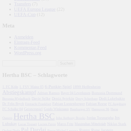
Transfers
(7)
UEFA Europa League
(22)
UEFA-Cup
(12)
Meta
Anmelden
Eintrags-Feed
Kommentar-Feed
WordPress.org
Hertha BSC – Schlagworte
6-Punkte-Spiel
1. FC Köln
1899 Hoffenheim
1. FSV Mainz 05
Abstiegskampf
Adrian Ramos
Borussia Dortmund
Bayer 04 Leverkusen
Davie Selke
Deniz Aytekin
Dodi Lukebakio
Borussia M'gladbach
Derry Scherhant
Fabian Lustenberger
Fabian Reese
Dr. Felix Brych
Eintracht Frankfurt
FC Augsburg
FC Schalke 04
Geisterspiel
Guido Winkmann
Hamburger SV
Hannover 96
Harm
Hertha BSC
Jos
John Anthony Brooks
Jordan Torunarigha
Osmers
Luhukay
Marco Fritz
Niklas Stark
Lucien Favre
Maximilian Mittelstädt
Lucas Tousart
Pal Dardai
Ronny
Rune Jarstein
Ondrej Duda
Pierre-Michel Lasogga