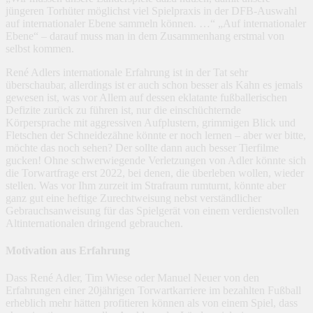
jüngeren Torhüter möglichst viel Spielpraxis in der DFB-Auswahl
auf internationaler Ebene sammeln können. …“ „Auf internationaler
Ebene“ – darauf muss man in dem Zusammenhang erstmal von
selbst kommen.
René Adlers internationale Erfahrung ist in der Tat sehr
überschaubar, allerdings ist er auch schon besser als Kahn es jemals
gewesen ist, was vor Allem auf dessen eklatante fußballerischen
Defizite zurück zu führen ist, nur die einschüchternde
Körpersprache mit aggressiven Aufplustern, grimmigen Blick und
Fletschen der Schneidezähne könnte er noch lernen – aber wer bitte,
möchte das noch sehen? Der sollte dann auch besser Tierfilme
gucken! Ohne schwerwiegende Verletzungen von Adler könnte sich
die Torwartfrage erst 2022, bei denen, die überleben wollen, wieder
stellen. Was vor Ihm zurzeit im Strafraum rumturnt, könnte aber
ganz gut eine heftige Zurechtweisung nebst verständlicher
Gebrauchsanweisung für das Spielgerät von einem verdienstvollen
Altinternationalen dringend gebrauchen.
Motivation aus Erfahrung
Dass René Adler, Tim Wiese oder Manuel Neuer von den
Erfahrungen einer 20jährigen Torwartkarriere im bezahlten Fußball
erheblich mehr hätten profitieren können als von einem Spiel, dass