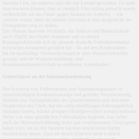
Joachim Löw, die anderen sind alle nur Zweiter geworden. Da hätte
man erwarten können, dass so ziemlich Alles richtig gemacht wurde,
vielleicht bis auf das Finale gegen Spanien zu verlieren, – wie
verloren wurde, hätte für meinen Geschmack aber ausgereicht, die
Übungsleiter weg zu stellen.
Das Monate dauernde Hickhack, das Ballack und Bierhoff direkt
nach Abpfiff des Finales begannen und zu dessen
Kontraproduktivität sich die gesamte deutsche Fußballprominenz
inzwischen bedauernd geäußert hat – bis auf den Bundestrainer –
hat für nachhaltige Verunsicherungen in allen Mannschaftsteilen
gesorgt, und die Wunschvorstellung, eine
Kommunikationsherrschaft zu etablieren, konterkariert.
Geisterfahrer an der Informationslenkung
Der Schwenk von Fehlertoleranz plus Stammplatzgarantie zu
unnachsichtigem Konkurrenzkampf und gezielter Verunsicherung,
flankiert von Verbalgrätschen des Quartiermeisters und dezentem
Wegducken des Chefs, hat ein völlig überflüssiges Führungsdefizit
entstehen lassen. Solche abrupten Strategiewechsel werden normaler
Weise von einer gründlichen Fehleranalyse begleitet, was sicher
auch die Mannschaftsführung hinter gut verschlossenen Türen getan
haben wird, bis zu den Spielern hat man anscheinend Nichts
durchsickern lassen. Dass die neuen Kriterien nicht wirklich