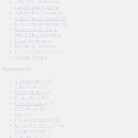
Alien Ufos Untertassen
Langzeiturlaub günstig
Autolexikon Traumautos
Automagazin Raumschiffe
Berlin Sehenswürdigkeiten
Blumen Garten Tipps
Musik Blog Abrissbirne
Grasplatzmemmen
Karibik All Inclusive
Ostseebad Warnemünde
Website Katalog
Kategorien
2. Bundesliga
(148)
Allgemeines
(23)
Blauer Montag
(22)
Bundesliga
(445)
DFB-Auswahl
(17)
DFB-Pokal
(62)
EM
(21)
Freundschaftsspiel
(22)
Hertha BSC Berlin
(699)
Relegationsspiel
(4)
Schiedsrichter
(21)