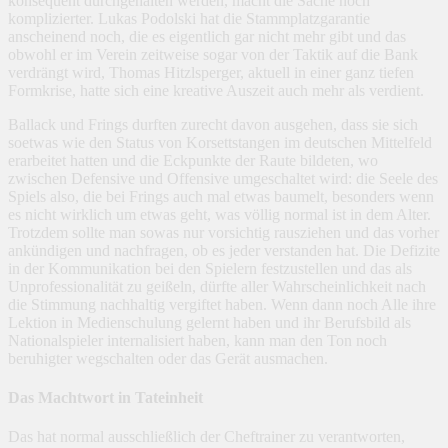
konsequent durchgehalten werden, macht die Sache noch
komplizierter. Lukas Podolski hat die Stammplatzgarantie
anscheinend noch, die es eigentlich gar nicht mehr gibt und das
obwohl er im Verein zeitweise sogar von der Taktik auf die Bank
verdrängt wird, Thomas Hitzlsperger, aktuell in einer ganz tiefen
Formkrise, hatte sich eine kreative Auszeit auch mehr als verdient.
Ballack und Frings durften zurecht davon ausgehen, dass sie sich
soetwas wie den Status von Korsettstangen im deutschen Mittelfeld
erarbeitet hatten und die Eckpunkte der Raute bildeten, wo
zwischen Defensive und Offensive umgeschaltet wird: die Seele des
Spiels also, die bei Frings auch mal etwas baumelt, besonders wenn
es nicht wirklich um etwas geht, was völlig normal ist in dem Alter.
Trotzdem sollte man sowas nur vorsichtig rausziehen und das vorher
ankündigen und nachfragen, ob es jeder verstanden hat. Die Defizite
in der Kommunikation bei den Spielern festzustellen und das als
Unprofessionalität zu geißeln, dürfte aller Wahrscheinlichkeit nach
die Stimmung nachhaltig vergiftet haben. Wenn dann noch Alle ihre
Lektion in Medienschulung gelernt haben und ihr Berufsbild als
Nationalspieler internalisiert haben, kann man den Ton noch
beruhigter wegschalten oder das Gerät ausmachen.
Das Machtwort in Tateinheit
Das hat normal ausschließlich der Cheftrainer zu verantworten,