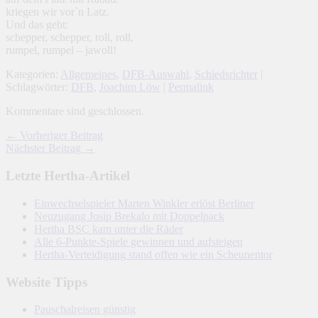
kriegen wir vor`n Latz.
Und das geht:
schepper, schepper, roll, roll,
rumpel, rumpel – jawoll!
Kategorien:
Allgemeines
,
DFB-Auswahl
,
Schiedsrichter
|
Schlagwörter:
DFB
,
Joachim Löw
|
Permalink
Kommentare sind geschlossen.
← Vorheriger Beitrag
Nächster Beitrag →
Letzte Hertha-Artikel
Einwechselspieler Marten Winkler erlöst Berliner
Neuzugang Josip Brekalo mit Doppelpack
Hertha BSC kam unter die Räder
Alle 6-Punkte-Spiele gewinnen und aufsteigen
Hertha-Verteidigung stand offen wie ein Scheunentor
Website Tipps
Pauschalreisen günstig