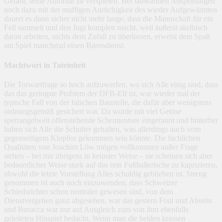
Gefahr, seine Autorität zu verspielen. Bei lauwarmen Abspeisungen
noch dazu mit der muffigen Anrüchigkeit des wieder Aufgewärmten
dauert es dann sicher nicht mehr lange, dass die Mannschaft für ein
Fell sammelt und den Jogi komplett macht, weil äußerst akribisch
daran arbeiten, nichts dem Zufall zu überlassen, erweist dem Spaß
am Spiel manchmal einen Bärendienst.
Machtwort in Tateinheit
Die Torwartfrage so hoch aufzuwerfen, wo sich Alle einig sind, dass
das das geringste Problem der DFB-Elf ist, war wieder mal der
typische Fall von der falschen Baustelle, die dafür aber wenigstens
ordnungsgemäß gesichert war. Da wurde mit viel Getöse
sperrangelweit offenstehende Scheunentore eingerannt und hinterher
haben sich Alle die Schulter gehalten, was allerdings auch vom
gegenseitigem Klopfen gekommen sein könnte. Die fachlichen
Qualitäten von Joachim Löw mögen vollkommen außer Frage
stehen – bei mir übrigens in keinster Weise – sie scheinen sich aber
bedauerlicher Weise stark auf das rein Fußballerische zu kaprizieren,
obwohl die letzte Vorstellung Alles schuldig geblieben ist. Streng
genommen ist auch noch einzuwenden, dass Schweizer
Schiedsrichter schon neutraler gewesen sind, von dem
Dienstvergehen ganz abgesehen, war das gestern Foul und Abseits
und Busacca war nur auf Ausgleich zum von ihm ebenfalls
geleiteten Hinspiel bedacht. Wenn man die beiden krassen