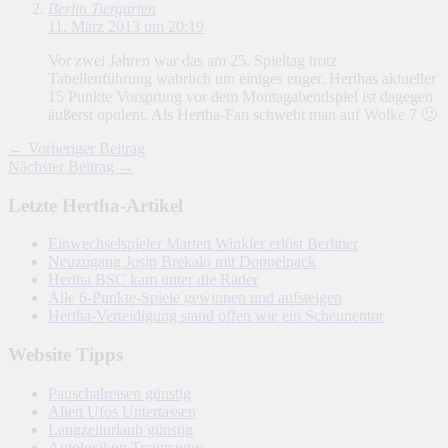
Berlin Tiergarten
11. März 2013 um 20:19
Vor zwei Jahren war das am 25. Spieltag trotz
Tabellenführung wahrlich um einiges enger. Herthas aktueller
15 Punkte Vorsprung vor dem Montagabendspiel ist dagegen
äußerst opulent. Als Hertha-Fan schwebt man auf Wolke 7 🙂
← Vorheriger Beitrag
Nächster Beitrag →
Letzte Hertha-Artikel
Einwechselspieler Marten Winkler erlöst Berliner
Neuzugang Josip Brekalo mit Doppelpack
Hertha BSC kam unter die Räder
Alle 6-Punkte-Spiele gewinnen und aufsteigen
Hertha-Verteidigung stand offen wie ein Scheunentor
Website Tipps
Pauschalreisen günstig
Alien Ufos Untertassen
Langzeiturlaub günstig
Autolexikon Traumautos