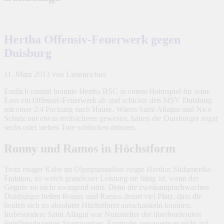
Hertha Offensiv-Feuerwerk gegen
Duisburg
11. März 2013
von Linienrichter
Endlich einmal brannte Hertha BSC in einem Heimspiel für seine
Fans ein Offensiv-Feuerwerk ab und schickte den MSV Duisburg
mit einer 2:4 Packung nach Hause. Wären Sami Allagui und Nico
Schulz nur etwas treffsicherer gewesen, hätten die Duisburger sogar
sechs oder sieben Tore schlucken müssen.
Ronny und Ramos in Höchstform
Trotz eisiger Kälte im Olympiastadion zeigte Herthas Südamerika-
Fraktion, zu welch grandioser Leistung sie fähig ist, wenn der
Gegner sie nicht zwingend stört. Denn die zweikampfschwachen
Duisburger ließen Ronny und Ramos derart viel Platz, dass die
beiden sich zu absoluter Höchstform aufschaukeln konnten.
Insbesondere Sami Allagui war Nutznießer der überbordenden
Spielfreude seiner Sturmpartner. Erstmalig versauerte er nicht auf