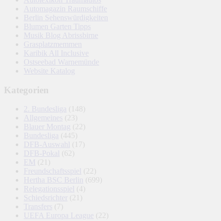
Automagazin Raumschiffe
Berlin Sehenswürdigkeiten
Blumen Garten Tipps
Musik Blog Abrissbirne
Grasplatzmemmen
Karibik All Inclusive
Ostseebad Warnemünde
Website Katalog
Kategorien
2. Bundesliga
(148)
Allgemeines
(23)
Blauer Montag
(22)
Bundesliga
(445)
DFB-Auswahl
(17)
DFB-Pokal
(62)
EM
(21)
Freundschaftsspiel
(22)
Hertha BSC Berlin
(699)
Relegationsspiel
(4)
Schiedsrichter
(21)
Transfers
(7)
UEFA Europa League
(22)