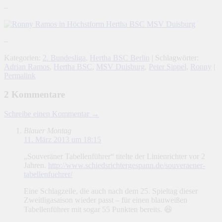
–
–
Kategorien:
2. Bundesliga
,
Hertha BSC Berlin
| Schlagwörter:
Adrian Ramos
,
Hertha BSC
,
MSV Duisburg
,
Peter Sippel
,
Ronny
|
Permalink
2 Kommentare
Schreibe einen Kommentar →
Blauer Montag
11. März 2013 um 18:15
„Souveräner Tabellenführer“ titelte der Linienrichter vor 2
Jahren.
http://www.schiedsrichtergespann.de/souveraener-
tabellenfuehrer/
Eine Schlagzeile, die auch nach dem 25. Spieltag dieser
Zweitligasaison wieder passt – für einen blauweißen
Tabellenführer mit sogar 55 Punkten bereits. 😆