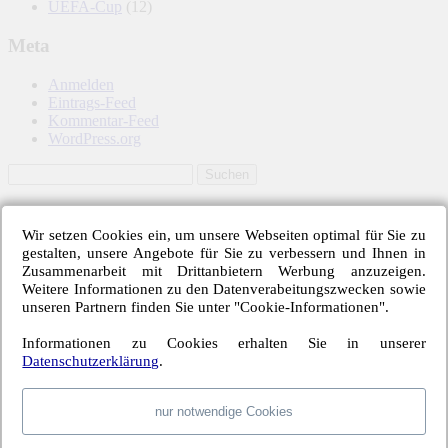
UEFA-Cup
(12)
Meta
Anmelden
Eintrags-Feed
Kommentar-Feed
WordPress.org
Hertha BSC – Schlagworte
Wir setzen Cookies ein, um unsere Webseiten optimal für Sie zu
gestalten, unsere Angebote für Sie zu verbessern und Ihnen in
6-Punkte-Spiel
1. FC Köln
1899 Hoffenheim
1. FSV Mainz 05
Zusammenarbeit mit Drittanbietern Werbung anzuzeigen.
Abstiegskampf
Adrian Ramos
Borussia Dortmund
Bayer 04 Leverkusen
Weitere Informationen zu den Datenverabeitungszwecken sowie
Davie Selke
Deniz Aytekin
Dodi Lukebakio
Borussia M'gladbach
Derry Scherhant
unseren Partnern finden Sie unter "Cookie-Informationen".
Fabian Lustenberger
Fabian Reese
Dr. Felix Brych
Eintracht Frankfurt
FC Augsburg
FC Schalke 04
Geisterspiel
Guido Winkmann
Hamburger SV
Hannover 96
Harm
Informationen zu Cookies erhalten Sie in unserer
Hertha BSC
Jos
Datenschutzerklärung
.
John Anthony Brooks
Jordan Torunarigha
Osmers
Luhukay
Marco Fritz
Niklas Stark
Lucien Favre
Maximilian Mittelstädt
Lucas Tousart
Pal Dardai
Ronny
Rune Jarstein
Ondrej Duda
Pierre-Michel Lasogga
nur notwendige Cookies
Vedad Ibisevic
Salomon Kalou
SC Freiburg
Thomas Kraft
Tobias Stieler
VfL
Vladimir Darida
Wolfsburg