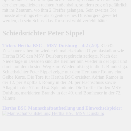
der eher ungeliebten rechten Außenbahn, sondern zog oft gefährlich
mit ins Zentrum, wo ihm 2 Treffer gelangen. Sein zweites Tor
müsste allerdings eher als Eigentor eines Duisburgers gewertet
werden, da sein Schuss das Tor sonst wohl verfehlt hätte.
Schiedsrichter Peter Sippel
Ticker. Hertha BSC – MSV Duisburg – 4:2 (2:0).
31.635
Zuschauer sahen im wieder einmal eisekalten Olympiastadion wie
Hertha BSC den MSV Duisburg regelrecht zerlegte. Nach der
Niederlage in Dresden sind die Berliner nun wieder in der Spur und
damit auf dem besten Weg zum Wiederaufstieg in die 1. Bundesliga.
Schiedsrichter Peter Sippel zeigte nur dem Herthaner Ronny eine
Gelbe Karte. Die Tore für Hertha BSC erzielten Adrian Ramos in
der 12. per Kopfball, Ronny in der 24. per Flachschuss sowie
Allagui in der 57. und 64. Spielminute. Die Treffer für den MSV
Duisburg markierten Brandy in der 49. und Bomheuer in der 72.
Minute.
Hertha BSC Mannschaftsaufstellung und Einwechselspieler:
–