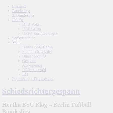
Startseite
Bundesliga
2. Bundesliga
Pokale
DFB-Pokal
UEFA-Cup
UEFA Europa League
Schiedsrichter
Mehr
Hertha BSC Berlin
Freundschaftsspiel
Blauer Montag
Gespann
Allgemeines
DFB-Auswahl
EM
Impressum + Datenschutz
Schiedsrichtergespann
Hertha BSC Blog – Berlin Fußball
Bundesliga