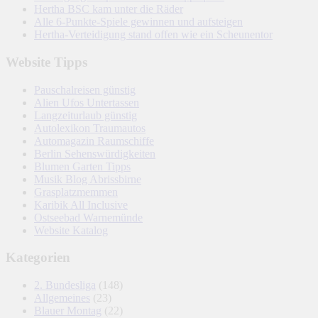
Hertha BSC kam unter die Räder
Alle 6-Punkte-Spiele gewinnen und aufsteigen
Hertha-Verteidigung stand offen wie ein Scheunentor
Website Tipps
Pauschalreisen günstig
Alien Ufos Untertassen
Langzeiturlaub günstig
Autolexikon Traumautos
Automagazin Raumschiffe
Berlin Sehenswürdigkeiten
Blumen Garten Tipps
Musik Blog Abrissbirne
Grasplatzmemmen
Karibik All Inclusive
Ostseebad Warnemünde
Website Katalog
Kategorien
2. Bundesliga
(148)
Allgemeines
(23)
Blauer Montag
(22)