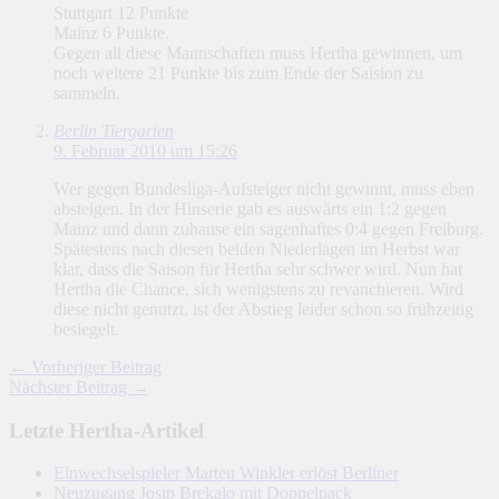
Stuttgart 12 Punkte
Mainz 6 Punkte.
Gegen all diese Mannschaften muss Hertha gewinnen, um
noch weitere 21 Punkte bis zum Ende der Saision zu
sammeln.
Berlin Tiergarten
9. Februar 2010 um 15:26
Wer gegen Bundesliga-Aufsteiger nicht gewinnt, muss eben
absteigen. In der Hinserie gab es auswärts ein 1:2 gegen
Mainz und dann zuhause ein sagenhaftes 0:4 gegen Freiburg.
Spätestens nach diesen beiden Niederlagen im Herbst war
klar, dass die Saison für Hertha sehr schwer wird. Nun hat
Hertha die Chance, sich wenigstens zu revanchieren. Wird
diese nicht genutzt, ist der Abstieg leider schon so frühzeitig
besiegelt.
← Vorheriger Beitrag
Nächster Beitrag →
Letzte Hertha-Artikel
Einwechselspieler Marten Winkler erlöst Berliner
Neuzugang Josip Brekalo mit Doppelpack