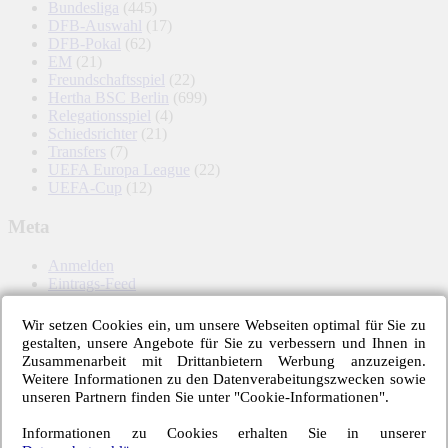
Bundesliga
(445)
DFB-Auswahl
(17)
DFB-Pokal
(62)
EM
(21)
Freundschaftsspiel
(22)
Hertha BSC Berlin
(699)
Relegationsspiel
(4)
Schiedsrichter
(21)
Transfers
(7)
UEFA Europa League
(22)
UEFA-Cup
(12)
Meta
Anmelden
Eintrags-Feed
Kommentar-Feed
WordPress.org
Wir setzen Cookies ein, um unsere Webseiten optimal für Sie zu
gestalten, unsere Angebote für Sie zu verbessern und Ihnen in
Zusammenarbeit mit Drittanbietern Werbung anzuzeigen.
Weitere Informationen zu den Datenverabeitungszwecken sowie
Hertha BSC – Schlagworte
unseren Partnern finden Sie unter "Cookie-Informationen".
Informationen zu Cookies erhalten Sie in unserer
6-Punkte-Spiel
1. FC Köln
1899 Hoffenheim
1. FSV Mainz 05