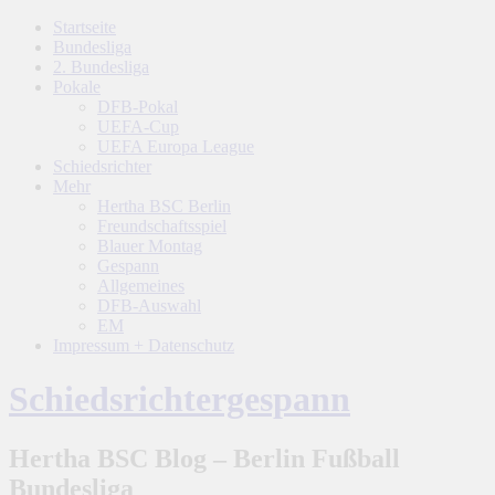
Startseite
Bundesliga
2. Bundesliga
Pokale
DFB-Pokal
UEFA-Cup
UEFA Europa League
Schiedsrichter
Mehr
Hertha BSC Berlin
Freundschaftsspiel
Blauer Montag
Gespann
Allgemeines
DFB-Auswahl
EM
Impressum + Datenschutz
Schiedsrichtergespann
Hertha BSC Blog – Berlin Fußball
Bundesliga