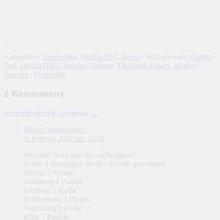
–
–
Kategorien:
Bundesliga
,
Hertha BSC Berlin
| Schlagwörter:
Günter
Perl
,
Hertha BSC
,
Jaroslav Drobny
,
Theofanis Gekas
,
Werder
Bremen
|
Permalink
2 Kommentare
Schreibe einen Kommentar →
Blauer Baumsteiger
9. Februar 2010 um 12:58
Wer sind denn nun die Aufholjäger?
in den 4 Spieltagen der Rückrunde gewannen
Hertha 5 Punkte
Nürnberg 4 Punkte
Freiburg 1 Punkt
Hoffenheim 3 Punkte
Wolfsburg 1 Punkt
Köln 7 Punkte