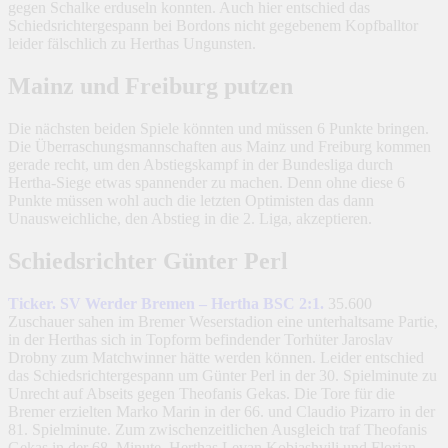
gegen Schalke erduseln konnten. Auch hier entschied das
Schiedsrichtergespann bei Bordons nicht gegebenem Kopfballtor
leider fälschlich zu Herthas Ungunsten.
Mainz und Freiburg putzen
Die nächsten beiden Spiele könnten und müssen 6 Punkte bringen.
Die Überraschungsmannschaften aus Mainz und Freiburg kommen
gerade recht, um den Abstiegskampf in der Bundesliga durch
Hertha-Siege etwas spannender zu machen. Denn ohne diese 6
Punkte müssen wohl auch die letzten Optimisten das dann
Unausweichliche, den Abstieg in die 2. Liga, akzeptieren.
Schiedsrichter Günter Perl
Ticker. SV Werder Bremen – Hertha BSC 2:1.
35.600
Zuschauer sahen im Bremer Weserstadion eine unterhaltsame Partie,
in der Herthas sich in Topform befindender Torhüter Jaroslav
Drobny zum Matchwinner hätte werden können. Leider entschied
das Schiedsrichtergespann um Günter Perl in der 30. Spielminute zu
Unrecht auf Abseits gegen Theofanis Gekas. Die Tore für die
Bremer erzielten Marko Marin in der 66. und Claudio Pizarro in der
81. Spielminute. Zum zwischenzeitlichen Ausgleich traf Theofanis
Gekas in der 68. Minute. Herthas Levan Kobiashvili und Florian