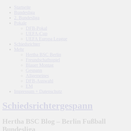
Startseite
Bundesliga
2. Bundesliga
Pokale
DFB-Pokal
UEFA-Cup
UEFA Europa League
Schiedsrichter
Mehr
Hertha BSC Berlin
Freundschaftsspiel
Blauer Montag
Gespann
Allgemeines
DFB-Auswahl
EM
Impressum + Datenschutz
Schiedsrichtergespann
Hertha BSC Blog – Berlin Fußball
Bundesliga