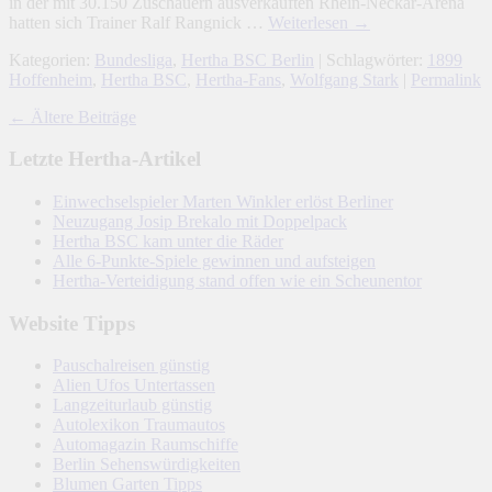
in der mit 30.150 Zuschauern ausverkauften Rhein-Neckar-Arena
hatten sich Trainer Ralf Rangnick …
Weiterlesen
→
Kategorien:
Bundesliga
,
Hertha BSC Berlin
| Schlagwörter:
1899
Hoffenheim
,
Hertha BSC
,
Hertha-Fans
,
Wolfgang Stark
|
Permalink
←
Ältere Beiträge
Letzte Hertha-Artikel
Einwechselspieler Marten Winkler erlöst Berliner
Neuzugang Josip Brekalo mit Doppelpack
Hertha BSC kam unter die Räder
Alle 6-Punkte-Spiele gewinnen und aufsteigen
Hertha-Verteidigung stand offen wie ein Scheunentor
Website Tipps
Pauschalreisen günstig
Alien Ufos Untertassen
Langzeiturlaub günstig
Autolexikon Traumautos
Automagazin Raumschiffe
Berlin Sehenswürdigkeiten
Blumen Garten Tipps