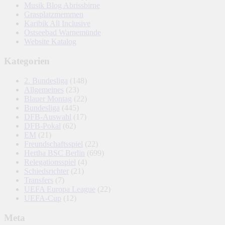
Musik Blog Abrissbirne
Grasplatzmemmen
Karibik All Inclusive
Ostseebad Warnemünde
Website Katalog
Kategorien
2. Bundesliga
(148)
Allgemeines
(23)
Blauer Montag
(22)
Bundesliga
(445)
DFB-Auswahl
(17)
DFB-Pokal
(62)
EM
(21)
Freundschaftsspiel
(22)
Hertha BSC Berlin
(699)
Relegationsspiel
(4)
Schiedsrichter
(21)
Transfers
(7)
UEFA Europa League
(22)
UEFA-Cup
(12)
Meta