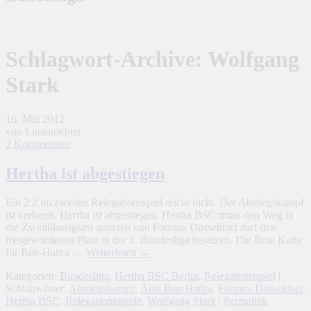
Schlagwort-Archive:
Wolfgang
Stark
16. Mai 2012
von Linienrichter
2 Kommentare
Hertha ist abgestiegen
Ein 2:2 im zweiten Relegationsspiel reicht nicht. Der Abstiegskampf
ist verloren, Hertha ist abgestiegen. Hertha BSC muss den Weg in
die Zweitklassigkeit antreten und Fortuna Düsseldorf darf den
freigewordenen Platz in der 1. Bundesliga besetzen. Die Rote Karte
für Ben-Hatira …
Weiterlesen
→
Kategorien:
Bundesliga
,
Hertha BSC Berlin
,
Relegationsspiel
|
Schlagwörter:
Abstiegskampf
,
Änis Ben-Hatira
,
Fortuna Düsseldorf
,
Hertha BSC
,
Relegationsspiele
,
Wolfgang Stark
|
Permalink