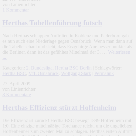
von Linienrichter
1 Kommentar
Herthas Tabellenführung futsch
Nach Herthas schlappen Auftritten in Koblenz und Paderborn gab
es nun auch eine Niederlage gegen Osnabrück. Wenn man dann auf
die Tabelle schaut und sieht, dass Erzgebirge Aue besser punktet als
die Berliner, dann ist das gefühltes Mittelmaß der 3. …
Weiterlesen
→
Kategorien:
2. Bundesliga
,
Hertha BSC Berlin
| Schlagwörter:
Hertha BSC
,
VfL Osnabrück
,
Wolfgang Stark
|
Permalink
27. April 2009
von Linienrichter
8 Kommentare
Herthas Effizienz stürzt Hoffenheim
Die Effizienz ist zurück! Hertha BSC besiegt 1899 Hoffenheim mit
1:0. Eine einzige mittelmäßige Torchance reicht, um die ungeliebten
Hoffenheimer zum zweiten Mal zu schlagen. Herthas ersten Auftritt