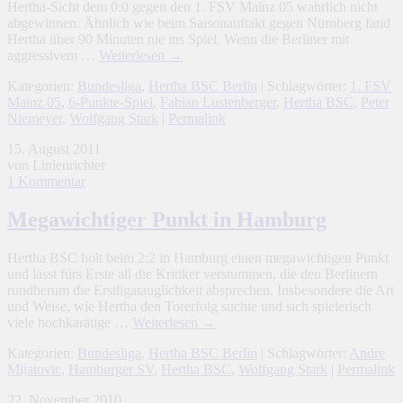
Hertha-Sicht dem 0:0 gegen den 1. FSV Mainz 05 wahrlich nicht
abgewinnen. Ähnlich wie beim Saisonauftakt gegen Nürnberg fand
Hertha über 90 Minuten nie ins Spiel. Wenn die Berliner mit
aggressivem …
Weiterlesen
→
Kategorien:
Bundesliga
,
Hertha BSC Berlin
| Schlagwörter:
1. FSV
Mainz 05
,
6-Punkte-Spiel
,
Fabian Lustenberger
,
Hertha BSC
,
Peter
Niemeyer
,
Wolfgang Stark
|
Permalink
15. August 2011
von Linienrichter
1 Kommentar
Megawichtiger Punkt in Hamburg
Hertha BSC holt beim 2:2 in Hamburg einen megawichtigen Punkt
und lässt fürs Erste all die Kritiker verstummen, die den Berlinern
rundherum die Erstligatauglichkeit absprechen. Insbesondere die Art
und Weise, wie Hertha den Torerfolg suchte und sich spielerisch
viele hochkarätige …
Weiterlesen
→
Kategorien:
Bundesliga
,
Hertha BSC Berlin
| Schlagwörter:
Andre
Mijatovic
,
Hamburger SV
,
Hertha BSC
,
Wolfgang Stark
|
Permalink
22. November 2010