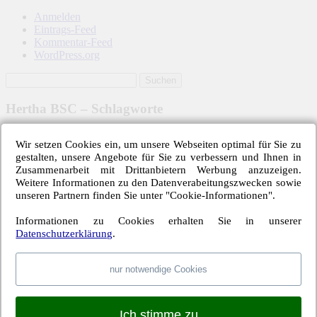
Anmelden
Eintrags-Feed
Kommentar-Feed
WordPress.org
Hertha BSC – Schlagworte
6-Punkte-Spiel
1. FC Köln
1899 Hoffenheim
1. FSV Mainz 05
Wir setzen Cookies ein, um unsere Webseiten optimal für Sie zu
Abstiegskampf
Adrian Ramos
Borussia Dortmund
Bayer 04 Leverkusen
gestalten, unsere Angebote für Sie zu verbessern und Ihnen in
Davie Selke
Deniz Aytekin
Dodi Lukebakio
Borussia M'gladbach
Derry Scherhant
Zusammenarbeit mit Drittanbietern Werbung anzuzeigen.
Fabian Lustenberger
Fabian Reese
Dr. Felix Brych
Eintracht Frankfurt
FC Augsburg
Weitere Informationen zu den Datenverabeitungszwecken sowie
FC Schalke 04
Geisterspiel
Guido Winkmann
Hamburger SV
Hannover 96
Harm
unseren Partnern finden Sie unter "Cookie-Informationen".
Hertha BSC
Jos
John Anthony Brooks
Jordan Torunarigha
Osmers
Informationen zu Cookies erhalten Sie in unserer
Luhukay
Marco Fritz
Niklas Stark
Lucien Favre
Maximilian Mittelstädt
Lucas Tousart
Datenschutzerklärung
.
Pal Dardai
Ronny
Rune Jarstein
Ondrej Duda
Pierre-Michel Lasogga
Vedad Ibisevic
Salomon Kalou
SC Freiburg
Thomas Kraft
Tobias Stieler
VfL
nur notwendige Cookies
Vladimir Darida
Wolfsburg
Archiv – Hertha-Spiele
Ich stimme zu