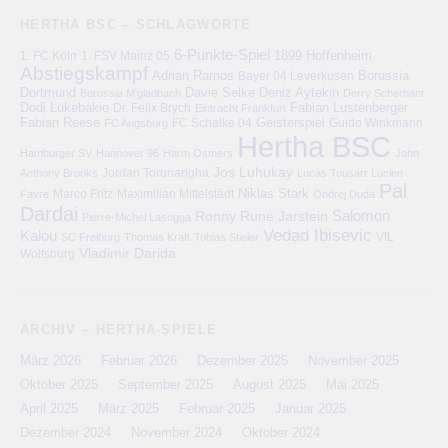
HERTHA BSC – SCHLAGWORTE
6-Punkte-Spiel
1. FC Köln
1899 Hoffenheim
1. FSV Mainz 05
Abstiegskampf
Adrian Ramos
Bayer 04 Leverkusen
Borussia
Deniz Aytekin
Dortmund
Davie Selke
Borussia M'gladbach
Derry Scherhant
Dodi Lukebakio
Fabian Lustenberger
Dr. Felix Brych
Eintracht Frankfurt
Fabian Reese
FC Schalke 04
Geisterspiel
FC Augsburg
Guido Winkmann
Hertha BSC
Hamburger SV
Hannover 96
Harm Osmers
John
Jos Luhukay
Anthony Brooks
Jordan Torunarigha
Lucas Tousart
Lucien
Pal
Niklas Stark
Marco Fritz
Maximilian Mittelstädt
Favre
Ondrej Duda
Dardai
Salomon
Ronny
Rune Jarstein
Pierre-Michel Lasogga
Vedad Ibisevic
Kalou
VfL
SC Freiburg
Thomas Kraft
Tobias Stieler
Vladimir Darida
Wolfsburg
ARCHIV – HERTHA-SPIELE
März 2026
Februar 2026
Dezember 2025
November 2025
Oktober 2025
September 2025
August 2025
Mai 2025
April 2025
März 2025
Februar 2025
Januar 2025
Dezember 2024
November 2024
Oktober 2024