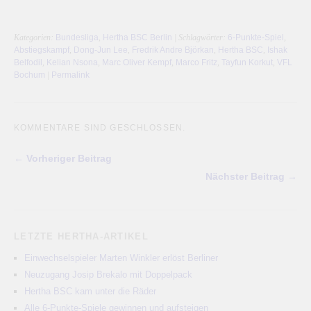
Kategorien:
Bundesliga
,
Hertha BSC Berlin
| Schlagwörter:
6-Punkte-Spiel
,
Abstiegskampf
,
Dong-Jun Lee
,
Fredrik Andre Björkan
,
Hertha BSC
,
Ishak
Belfodil
,
Kelian Nsona
,
Marc Oliver Kempf
,
Marco Fritz
,
Tayfun Korkut
,
VFL
Bochum
|
Permalink
KOMMENTARE SIND GESCHLOSSEN.
← Vorheriger Beitrag
Nächster Beitrag →
LETZTE HERTHA-ARTIKEL
Einwechselspieler Marten Winkler erlöst Berliner
Neuzugang Josip Brekalo mit Doppelpack
Hertha BSC kam unter die Räder
Alle 6-Punkte-Spiele gewinnen und aufsteigen