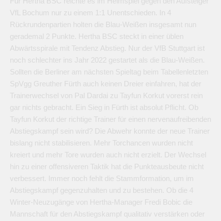
Für Hertha BSC reichte es im Heimspiel gegen den Aufsteiger
VfL Bochum nur zu einem 1:1 Unentschieden. In 4
Rückrundenpartien holten die Blau-Weißen insgesamt nun
gerademal 2 Punkte. Hertha BSC steckt in einer üblen
Abwärtsspirale mit Tendenz Abstieg. Nur der VfB Stuttgart ist
noch schlechter ins Jahr 2022 gestartet als die Blau-Weißen.
Sollten die Berliner am nächsten Spieltag beim Tabellenletzten
SpVgg Greuther Fürth auch keinen Dreier einfahren, hat der
Trainerwechsel von Pal Dardai zu Tayfun Korkut vorerst rein
gar nichts gebracht. Ein Sieg in Fürth ist absolut Pflicht. Ob
Tayfun Korkut der richtige Trainer für einen nervenaufreibenden
Abstiegskampf sein wird? Die Abwehr konnte der neue Trainer
bislang nicht stabilisieren. Mehr Torchancen wurden nicht
kreiert und mehr Tore wurden auch nicht erzielt. Der Wechsel
hin zu einer offensiveren Taktik hat die Punkteausbeute nicht
verbessert. Immer noch fehlt die Stammformation, um im
Abstiegskampf gegenzuhalten und zu bestehen. Ob die 4
Winter-Neuzugänge von Hertha-Manager Fredi Bobic die
Mannschaft für den Abstiegskampf qualitativ verstärken oder