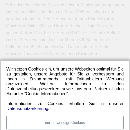
Schiedsrichter Marco Fritz und seinem Schiedsrichtergespann
lag es ebenfalls nicht, dass die Blau-Weißen einfach nicht
gewinnen konnten. Den Herthanern Jurgen Ekkelenkamp,
Maximilian Mittelstädt und Marco Richter zeigte Fritz den
gelben Karton. Das Tor für Hertha BSC erzielte Ishak Belfodil
in der 23. Spielminute. Das Tor für den VfL Bochum erzielte
Polter in der 48. Minute. Herthas Dauerläufer der Partie:
Vladimir Darida mit 13,3 gemessenen Kilometern.
Hertha BSC gegen VfL Bochum
Wir setzen Cookies ein, um unsere Webseiten optimal für Sie
Hertha-Mannschaftsaufstellung und Einwechselspieler:
zu gestalten, unsere Angebote für Sie zu verbessern und
Ihnen in Zusammenarbeit mit Drittanbietern Werbung
anzuzeigen. Weitere Informationen zu den
Datenverabeitungszwecken sowie unseren Partnern finden
Sie unter "Cookie-Informationen".
Informationen zu Cookies erhalten Sie in unserer
Datenschutzerklärung
.
nur notwendige Cookies
Hertha-Spiele Fußball-Historie