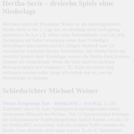
Hertha-Serie – dreizehn Spiele ohne
Niederlage
Welchen Anteil der Brasilianer Ronny an der niederlagenfreien
Hertha-Serie in der 2. Liga hat, ist allerdings nicht hoch genug
anzusetzen. In Aue z.B. führte seine Freistoßflanke zum 2:0, sein
Zuckerpass auf Sahar veranlasste einen Auer Verteidiger
denselbigen umzusäbeln und den fälligen Strafstoß zum 3:0
verwandelte wiederum Ronny höchstselbst. Die Hertha-Serie mit
dreizehn Spielen ohne Niederlage versetzt die Hertha-Fans in einen
Zustand der Dauerfreude. Wenn die Serie auch im nächsten
Heimspiel gegen den erstarkten 1. FC Köln mit einem Sieg
verlängert werden sollte, fange ich einfach mal an, von der
Meisterfelge zu träumen.
Schiedsrichter Michael Weiner
Ticker. Erzgebirge Aue – Hertha BSC – 0:4 (0:2).
11.150
Zuschauer sahen im Auer Sparkassen-Erzgebirgsstadion einen
fulminanten Blitzstart der Berliner. Nur 24 Spielsekunden benötigte
das kolumbianische Kopfballungeheuer Adrian Ramos, um das 1:0
für Hertha BSC zu erzielen. Auf den zweiten Treffer mussten die
Hertha-Fans ebenfalls nicht lange warten. In der 8. Spielminute