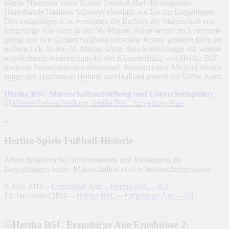
köpfte Niemeyer einen Ronny Freistoß über die imaginäre
Hinterbande Bastians-Schröder ebenfalls ins Tor der Erzgebirgler.
Den endgültigen K.o. versetzten die Berliner der Mannschaft von
Erzgebirge Aue dann in der 56. Minute. Sahar wurde im Strafraum
gelegt und den fälligen Strafstoß versenkte Ronny gekonnt flach im
rechten Eck. In der 74. Minute setzte dann Sami Allagui mit seinem
wunderbaren Jokertor zum 4:0 der Klasseleistung von Hertha BSC
noch ein Sahnehäubchen obendrauf. Schiedsrichter Michael Weiner
zeigte den Herthanern Hubnik und Holland jeweils die Gelbe Karte.
Hertha BSC Mannschaftsaufstellung und Einwechselspieler:
–
Hertha-Spiele Fußball-Historie
Ältere Spielberichte, Informationen und Meinungen zu
Begegnungen beider Mannschaften vom Schiedsrichtergespann:
9. Mai 2011 –
Erzgebirge Aue – Hertha BSC – 0:2
12. Dezember 2010 –
Hertha BSC – Erzgebirge Aue – 2:0
–