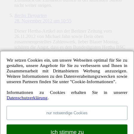
nicht weiter steigen.
Berlin Tiergarten
28. November 2012 um 10:55
Dieser Hertha-Artikel aus der Berliner Zeitung vom
26.11.2012 von Michael Jahn sowie Dein oben
zusammengestelltes Zahlenwerk, lieber Blauer Montag,
schüren die Angst, dass es den Bundesligisten Hertha BSC
vielleicht schon sehr bald nicht mehr gibt.
Wir setzen Cookies ein, um unsere Webseiten optimal für Sie zu
Der zweite positive Aspekt des Jahn-Artikels ist sicher, dass
gestalten, unsere Angebote für Sie zu verbessern und Ihnen in
die Transfer-Millionen des Raffael-Verkaufs in der Bilanz
Zusammenarbeit mit Drittanbietern Werbung anzuzeigen.
noch nicht als Einnahmen verbucht sind. Denn bei dem
Weitere Informationen zu den Datenverabeitungszwecken sowie
Schuldenberg wird überdeutlich, wie wichtig dieser von
unseren Partnern finden Sie unter "Cookie-Informationen".
Manager Preetz im Sommer ausgehandelte Mega-Deal für
Hertha wirklich war. Und welch hohen Stellenwert ein
Informationen zu Cookies erhalten Sie in unserer
baldiger Ramos Verkauf mit zusätzlichen Transfer-Millionen-
Datenschutzerklärung
.
Einnahmen hätte.
Ohne zahlungskräftigen Investor hat Hertha BSC keine
nur notwendige Cookies
Zukunft. Wie viele Jahre der geheime Groß-Investor weiter
als Quasi-Bürge für Herthas Schulden beim DFL-
Lizensierungsverfahren fungiert, wird den Vereinsmitgliedern
Ich stimme zu
und Hertha-Fans offiziell nicht mitgeteilt. Mein Dank als