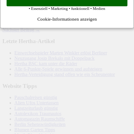
Hertha-Fan gilt trotzdem diesem geheimen Investor
• Essenziell • Marketing • funktionell • Medien
(wahrscheinlich ja Präsident Werner Gegenbauer), ohne den
Hertha wohl sicher Pleite wäre.
Cookie-Informationen anzeigen
← Vorheriger Beitrag
Nächster Beitrag →
Letzte Hertha-Artikel
Einwechselspieler Marten Winkler erlöst Berliner
Neuzugang Josip Brekalo mit Doppelpack
Hertha BSC kam unter die Räder
Alle 6-Punkte-Spiele gewinnen und aufsteigen
Hertha-Verteidigung stand offen wie ein Scheunentor
Website Tipps
Pauschalreisen günstig
Alien Ufos Untertassen
Langzeiturlaub günstig
Autolexikon Traumautos
Automagazin Raumschiffe
Berlin Sehenswürdigkeiten
Blumen Garten Tipps