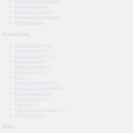
Musik Blog Abrissbirne
Grasplatzmemmen
Karibik All Inclusive
Ostseebad Warnemünde
Website Katalog
Kategorien
2. Bundesliga
(148)
Allgemeines
(23)
Blauer Montag
(22)
Bundesliga
(445)
DFB-Auswahl
(17)
DFB-Pokal
(62)
EM
(21)
Freundschaftsspiel
(22)
Hertha BSC Berlin
(699)
Relegationsspiel
(4)
Schiedsrichter
(21)
Transfers
(7)
UEFA Europa League
(22)
UEFA-Cup
(12)
Meta