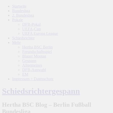
Startseite
Bundesliga
2. Bundesliga
Pokale
DFB-Pokal
UEFA-Cup
UEFA Europa League
Schiedsrichter
Mehr
Hertha BSC Berlin
Freundschaftsspiel
Blauer Montag
Gespann
Allgemeines
DFB-Auswahl
EM
Impressum + Datenschutz
Schiedsrichtergespann
Hertha BSC Blog – Berlin Fußball
Bundesliga