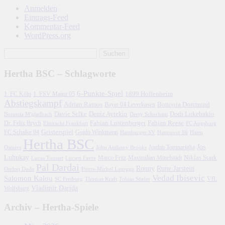
Anmelden
Eintrags-Feed
Kommentar-Feed
WordPress.org
Hertha BSC – Schlagworte
6-Punkte-Spiel
1. FC Köln
1899 Hoffenheim
1. FSV Mainz 05
Abstiegskampf
Adrian Ramos
Borussia Dortmund
Bayer 04 Leverkusen
Davie Selke
Deniz Aytekin
Dodi Lukebakio
Borussia M'gladbach
Derry Scherhant
Fabian Lustenberger
Fabian Reese
Dr. Felix Brych
Eintracht Frankfurt
FC Augsburg
FC Schalke 04
Geisterspiel
Guido Winkmann
Hamburger SV
Hannover 96
Harm
Hertha BSC
Jos
John Anthony Brooks
Jordan Torunarigha
Osmers
Luhukay
Marco Fritz
Niklas Stark
Lucien Favre
Maximilian Mittelstädt
Lucas Tousart
Pal Dardai
Ronny
Rune Jarstein
Ondrej Duda
Pierre-Michel Lasogga
Vedad Ibisevic
Salomon Kalou
SC Freiburg
Thomas Kraft
Tobias Stieler
VfL
Vladimir Darida
Wolfsburg
Archiv – Hertha-Spiele