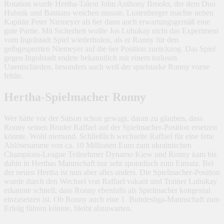
Rotation wurde Hertha-Talent John Anthony Brooks, der dem Duo
Hubnik und Bastians weichen musste. Lustenberger machte neben
Kapitän Peter Niemeyer als 6er dann auch erwartungsgemäß eine
gute Partie. Mit Sicherheit wollte Jos Luhukay nicht das Experiment
vom Ingolstadt Spiel wiederholen, als er Ronny für den
gelbgesperrten Niemeyer auf die 6er Position zurückzog. Das Spiel
gegen Ingolstadt endete bekanntlich mit einem torlosen
Unentschieden, besonders auch weil der spielstarke Ronny vorne
fehlte.
Hertha-Spielmacher Ronny
Wer hätte vor der Saison schon gewagt, daran zu glauben, dass
Ronny seinen Bruder Raffael auf der Spielmacher-Position ersetzen
könnte. Wohl niemand. Schließlich wechselte Raffael für eine fette
Ablösesumme von ca. 10 Millionen Euro zum ukrainischen
Champions-League Teilnehmer Dynamo Kiew und Ronny kam bis
dahin in Herthas Mannschaft nur sehr sporadisch zum Einsatz. Bei
der neuen Hertha ist nun aber alles anders. Die Spielmacher-Position
wurde durch den Wechsel von Raffael vakant und Trainer Luhukay
erkannte schnell, dass Ronny ebenfalls als Spielmacher kongenial
einzusetzen ist. Ob Ronny auch eine 1. Bundesliga-Mannschaft zum
Erfolg führen könnte, bleibt abzuwarten.