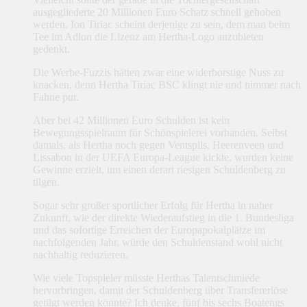
ausgegliederte 20 Millionen Euro Schatz schnell gehoben
werden. Ion Tiriac scheint derjenige zu sein, dem man beim
Tee im Adlon die Lizenz am Hertha-Logo anzubieten
gedenkt.
Die Werbe-Fuzzis hätten zwar eine widerborstige Nuss zu
knacken, denn Hertha Tiriac BSC klingt nie und nimmer nach
Fahne pur.
Aber bei 42 Millionen Euro Schulden ist kein
Bewegungsspielraum für Schönspielerei vorhanden. Selbst
damals, als Hertha noch gegen Ventspils, Heerenveen und
Lissabon in der UEFA Europa-League kickte, wurden keine
Gewinne erzielt, um einen derart riesigen Schuldenberg zu
tilgen.
Sogar sehr großer sportlicher Erfolg für Hertha in naher
Zukunft, wie der direkte Wiederaufstieg in die 1. Bundesliga
und das sofortige Erreichen der Europapokalplätze im
nachfolgenden Jahr, würde den Schuldenstand wohl nicht
nachhaltig reduzieren.
Wie viele Topspieler müsste Herthas Talentschmiede
hervorbringen, damit der Schuldenberg über Transfererlöse
getilgt werden könnte? Ich denke, fünf bis sechs Boatengs