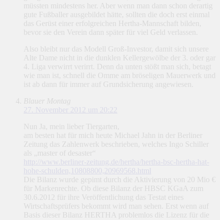
müssten mindestens her. Aber wenn man dann schon derartig
gute Fußballer ausgebildet hätte, sollten die doch erst einmal
das Gerüst einer erfolgreichen Hertha-Mannschaft bilden,
bevor sie den Verein dann später für viel Geld verlassen.
Also bleibt nur das Modell Groß-Investor, damit sich unsere
Alte Dame nicht in die dunklen Kellergewölbe der 3. oder gar
4. Liga verwirrt verirrt. Denn da unten stößt man sich, betagt
wie man ist, schnell die Omme am bröseligen Mauerwerk und
ist ab dann für immer auf Grundsicherung angewiesen.
Blauer Montag
27. November 2012 um 20:22
Nun Ja, mein lieber Tiergarten,
am besten hat für mich heute Michael Jahn in der Berliner
Zeitung das Zahlenwerk beschrieben, welches Ingo Schiller
als „master of desaster“
http://www.berliner-zeitung.de/hertha/hertha-bsc-hertha-hat-
hohe-schulden,10808800,20969568.html
Die Bilanz wurde gepimt durch die Aktivierung von 20 Mio €
für Markenrechte. Ob diese Bilanz der HBSC KGaA zum
30.6.2012 für ihre Veröffentlichung das Testat eines
Wirtschaftsprüfers bekommt wird man sehen. Erst wenn auf
Basis dieser Bilanz HERTHA problemlos die Lizenz für die