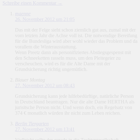
Schreibe einen Kommentar →
maenne
26. November 2012 um 21:05
Das mit der Felge sieht schon ziemlich gut aus, zumal mit der
vom letzten Jahr die Achse voll ist. Die notwendige Bereifung
für die Bundesliga wird aber wohl wieder das Problem und da
vorallem die Winterausstattung.
Wenn Preetz dann als personifiziertes Abstiegsgespenst mit
den Schneeketten rasseln muss, um den Pleitegeier zu
verscheuchen, wird es für die Alte Dame mit der
Grundsicherung richtig ungemütlich.
Blauer Montag
27. November 2012 um 08:43
Grundsicherung kann jede hilfebedürftige, natürliche Person
in Deutschland beantragen. Nur die alte Dame HERTHA als
jurisitsche Person nicht. Und wenn doch, ein Regelsatz von
374 € monatlich würden ihr nicht zum Leben reichen.
Berlin Tiergarten
27. November 2012 um 13:41
Vielleicht sollte der gerade in die Tochtergesellschaft