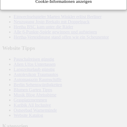
Cookie-Informationen anzeigen
Letzte Hertha-Artikel
Einwechselspieler Marten Winkler erlöst Berliner
Neuzugang Josip Brekalo mit Doppelpack
Hertha BSC kam unter die Räder
Alle 6-Punkte-Spiele gewinnen und aufsteigen
Hertha-Verteidigung stand offen wie ein Scheunentor
Website Tipps
Pauschalreisen günstig
Alien Ufos Untertassen
Langzeiturlaub günstig
Autolexikon Traumautos
Automagazin Raumschiffe
Berlin Sehenswürdigkeiten
Blumen Garten Tipps
Musik Blog Abrissbirne
Grasplatzmemmen
Karibik All Inclusive
Ostseebad Warnemünde
Website Katalog
Kategorien