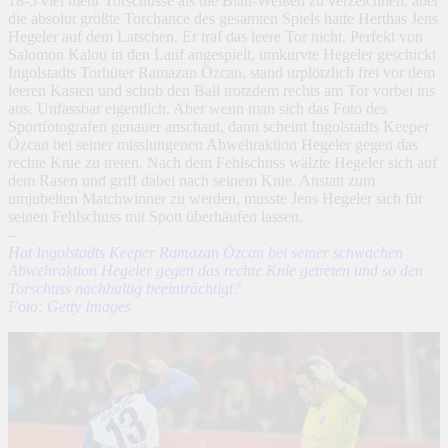
18-5 viel mehr Torschüsse als die Blau-Weißen zu verzeichnen, aber
die absolut größte Torchance des gesamten Spiels hatte Herthas Jens
Hegeler auf dem Latschen. Er traf das leere Tor nicht. Perfekt von
Salomon Kalou in den Lauf angespielt, umkurvte Hegeler geschickt
Ingolstadts Torhüter Ramazan Özcan, stand urplötzlich frei vor dem
leeren Kasten und schob den Ball trotzdem rechts am Tor vorbei ins
aus. Unfassbar eigentlich. Aber wenn man sich das Foto des
Sportfotografen genauer anschaut, dann scheint Ingolstadts Keeper
Özcan bei seiner misslungenen Abwehraktion Hegeler gegen das
rechte Knie zu treten. Nach dem Fehlschuss wälzte Hegeler sich auf
dem Rasen und griff dabei nach seinem Knie. Anstatt zum
umjubelten Matchwinner zu werden, musste Jens Hegeler sich für
seinen Fehlschuss mit Spott überhäufen lassen.
–
Hat Ingolstadts Keeper Ramazan Özcan bei seiner schwachen
Abwehraktion Hegeler gegen das rechte Knie getreten und so den
Torschuss nachhaltig beeinträchtigt?
Foto: Getty Images