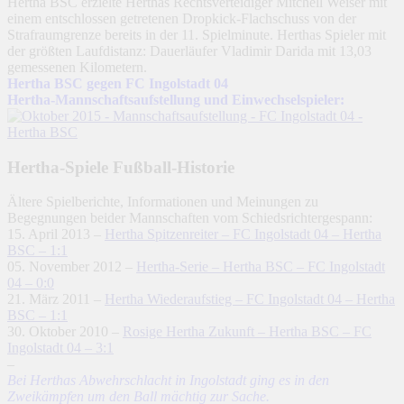
Hertha BSC erzielte Herthas Rechtsverteidiger Mitchell Weiser mit
einem entschlossen getretenen Dropkick-Flachschuss von der
Strafraumgrenze bereits in der 11. Spielminute. Herthas Spieler mit
der größten Laufdistanz: Dauerläufer Vladimir Darida mit 13,03
gemessenen Kilometern.
Hertha BSC gegen FC Ingolstadt 04
Hertha-Mannschaftsaufstellung und Einwechselspieler:
Hertha-Spiele Fußball-Historie
Ältere Spielberichte, Informationen und Meinungen zu
Begegnungen beider Mannschaften vom Schiedsrichtergespann:
15. April 2013 –
Hertha Spitzenreiter – FC Ingolstadt 04 – Hertha
BSC – 1:1
05. November 2012 –
Hertha-Serie – Hertha BSC – FC Ingolstadt
04 – 0:0
21. März 2011 –
Hertha Wiederaufstieg – FC Ingolstadt 04 – Hertha
BSC – 1:1
30. Oktober 2010 –
Rosige Hertha Zukunft – Hertha BSC – FC
Ingolstadt 04 – 3:1
–
Bei Herthas Abwehrschlacht in Ingolstadt ging es in den
Zweikämpfen um den Ball mächtig zur Sache.