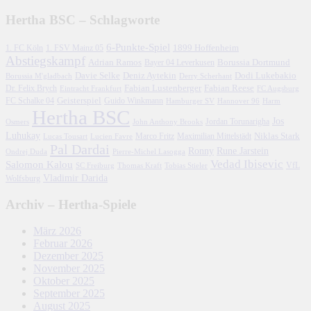
Hertha BSC – Schlagworte
6-Punkte-Spiel
1. FC Köln
1899 Hoffenheim
1. FSV Mainz 05
Abstiegskampf
Adrian Ramos
Borussia Dortmund
Bayer 04 Leverkusen
Davie Selke
Deniz Aytekin
Dodi Lukebakio
Borussia M'gladbach
Derry Scherhant
Fabian Lustenberger
Fabian Reese
Dr. Felix Brych
Eintracht Frankfurt
FC Augsburg
FC Schalke 04
Geisterspiel
Guido Winkmann
Hamburger SV
Hannover 96
Harm
Hertha BSC
Jos
John Anthony Brooks
Jordan Torunarigha
Osmers
Luhukay
Marco Fritz
Niklas Stark
Lucien Favre
Maximilian Mittelstädt
Lucas Tousart
Pal Dardai
Ronny
Rune Jarstein
Ondrej Duda
Pierre-Michel Lasogga
Vedad Ibisevic
Salomon Kalou
SC Freiburg
Thomas Kraft
Tobias Stieler
VfL
Vladimir Darida
Wolfsburg
Archiv – Hertha-Spiele
März 2026
Februar 2026
Dezember 2025
November 2025
Oktober 2025
September 2025
August 2025