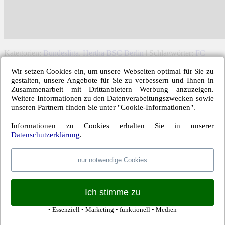
Kategorien:
Bundesliga
,
Hertha BSC Berlin
| Schlagwörter:
FC
Ingolstadt 04
,
Hertha BSC
,
Jens Hegeler
,
Mitchell Weiser
,
Sascha
Wir setzen Cookies ein, um unsere Webseiten optimal für Sie zu
Stegemann
|
Permalink
gestalten, unsere Angebote für Sie zu verbessern und Ihnen in
Zusammenarbeit mit Drittanbietern Werbung anzuzeigen.
Ein Kommentar
Weitere Informationen zu den Datenverabeitungszwecken sowie
unseren Partnern finden Sie unter "Cookie-Informationen".
Schreibe einen Kommentar →
Informationen zu Cookies erhalten Sie in unserer
Blauer Montag
Datenschutzerklärung
.
27. Oktober 2015 um 13:01
Erst jetzt, wo du es schreibst LR, erkenne ich, wie Jens
nur notwendige Cookies
Hegeler bei seiner Großchance gestört wurde. Mit Herthas 2.
Tor wäre das Spiel entschieden gewesen. So aber mussten die
Hertha-Fans 94 quälend lange Minuten warten, bis Schieri
endlich abpfiff und der Sieger der Partie fest stand.
Ich stimme zu
← Vorheriger Beitrag
• Essenziell • Marketing • funktionell • Medien
Nächster Beitrag →