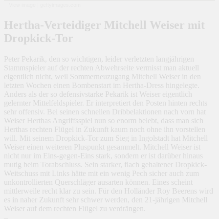
View image
|
gettyimages.com
Hertha-Verteidiger Mitchell Weiser mit
Dropkick-Tor
Peter Pekarik, den so wichtigen, leider verletzten langjährigen
Stammspieler auf der rechten Abwehrseite vermisst man aktuell
eigentlich nicht, weil Sommerneuzugang Mitchell Weiser in den
letzten Wochen einen Bombenstart im Hertha-Dress hingelegte.
Anders als der so defensivstarke Pekarik ist Weiser eigentlich
gelernter Mittelfeldspieler. Er interpretiert den Posten hinten rechts
sehr offensiv. Bei seinen schnellen Dribbelaktionen nach vorn hat
Weiser Herthas Angriffsspiel nun so enorm belebt, dass man sich
Herthas rechten Flügel in Zukunft kaum noch ohne ihn vorstellen
will. Mit seinem Dropkick-Tor zum Sieg in Ingolstadt hat Mitchell
Weiser einen weiteren Pluspunkt gesammelt. Mitchell Weiser ist
nicht nur im Eins-gegen-Eins stark, sondern er ist darüber hinaus
mutig beim Torabschluss. Sein starker, flach gehaltener Dropkick-
Weitschuss mit Links hätte mit ein wenig Pech sicher auch zum
unkontrollierten Querschläger ausarten können. Eines scheint
mittlerweile recht klar zu sein. Für den Holländer Roy Beerens wird
es in naher Zukunft sehr schwer werden, den 21-jährigen Mitchell
Weiser auf dem rechten Flügel zu verdrängen.
–