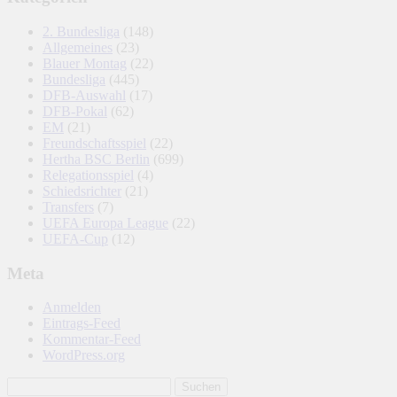
2. Bundesliga
(148)
Allgemeines
(23)
Blauer Montag
(22)
Bundesliga
(445)
DFB-Auswahl
(17)
DFB-Pokal
(62)
EM
(21)
Freundschaftsspiel
(22)
Hertha BSC Berlin
(699)
Relegationsspiel
(4)
Schiedsrichter
(21)
Transfers
(7)
UEFA Europa League
(22)
UEFA-Cup
(12)
Meta
Anmelden
Eintrags-Feed
Kommentar-Feed
WordPress.org