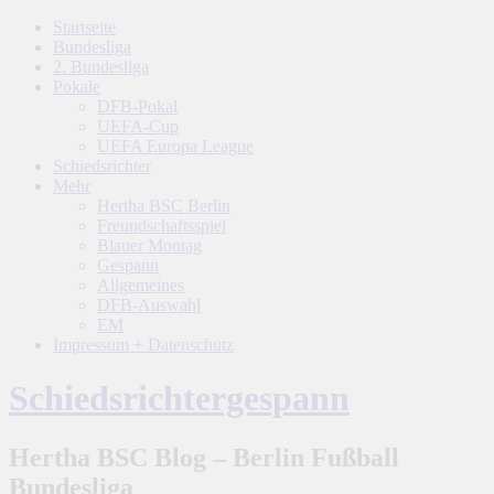
Startseite
Bundesliga
2. Bundesliga
Pokale
DFB-Pokal
UEFA-Cup
UEFA Europa League
Schiedsrichter
Mehr
Hertha BSC Berlin
Freundschaftsspiel
Blauer Montag
Gespann
Allgemeines
DFB-Auswahl
EM
Impressum + Datenschutz
Schiedsrichtergespann
Hertha BSC Blog – Berlin Fußball
Bundesliga