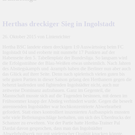
Herthas dreckiger Sieg in Ingolstadt
26. Oktober 2015
von Linienrichter
Hertha BSC landete einen dreckigen 1:0 Auswärtssieg beim FC
Ingolstadt 04 und eroberte mit nunmehr 17 Punkten auf der
Habenseite den 5. Tabellenplatz der Bundesliga. So langsam wird
die Erfolgssträhne der Blau-Weißen etwas unheimlich. Nach Jahren
des Abstiegskampfs und -krampfs haben die Berliner nun aber auch
das Glück auf ihrer Seite. Denn nach spielerisch vielen guten bis
sehr guten Partien in dieser Saison gelang den Herthanern gegen die
beherzt laufenden und fightenden Ingolstädter nicht, auch nur
zeitweise Dominanz aufzubauen. Ganz im Gegenteil, die
Mannschaft musste sich auf die Tugenden besinnen, mit denen im
Frühsommer knapp der Abstieg verhindert wurde. Gegen die beseelt
anrennenden Ingolstädter war hochkonzentrierte Abwehrarbeit
gefordert. Statt eines kontrolliert inszenierten Aufbauspiels mussten
sehr viele Befreiungsschläge herhalten, um sich des Überdrucks der
Schanzer zu erwehren. Vor der Partie hatte Hertha-Trainer Pal
Dardai davon gesprochen, dass man das Ingolstädter
Abwehrbollwerk nur mit spielerischer Qualität knacken könnte.