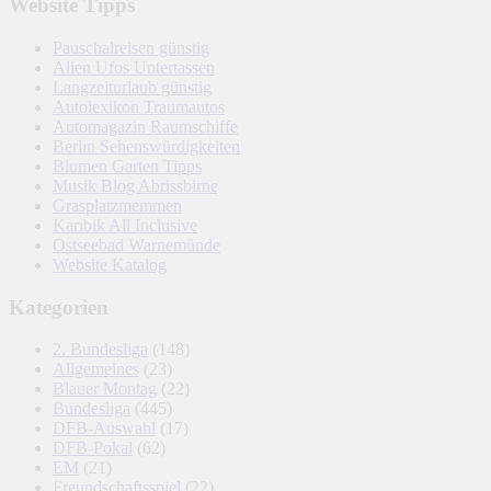
Website Tipps
Pauschalreisen günstig
Alien Ufos Untertassen
Langzeiturlaub günstig
Autolexikon Traumautos
Automagazin Raumschiffe
Berlin Sehenswürdigkeiten
Blumen Garten Tipps
Musik Blog Abrissbirne
Grasplatzmemmen
Karibik All Inclusive
Ostseebad Warnemünde
Website Katalog
Kategorien
2. Bundesliga
(148)
Allgemeines
(23)
Blauer Montag
(22)
Bundesliga
(445)
DFB-Auswahl
(17)
DFB-Pokal
(62)
EM
(21)
Freundschaftsspiel
(22)