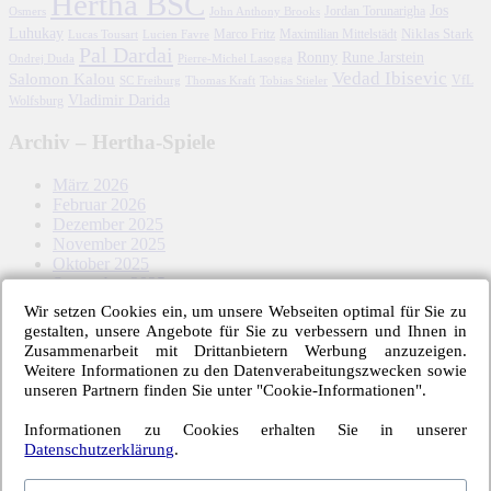
Hertha BSC
Jos
John Anthony Brooks
Jordan Torunarigha
Osmers
Luhukay
Marco Fritz
Niklas Stark
Lucien Favre
Maximilian Mittelstädt
Lucas Tousart
Pal Dardai
Ronny
Rune Jarstein
Ondrej Duda
Pierre-Michel Lasogga
Vedad Ibisevic
Salomon Kalou
SC Freiburg
Thomas Kraft
Tobias Stieler
VfL
Vladimir Darida
Wolfsburg
Archiv – Hertha-Spiele
März 2026
Februar 2026
Dezember 2025
November 2025
Oktober 2025
September 2025
August 2025
Wir setzen Cookies ein, um unsere Webseiten optimal für Sie zu
Mai 2025
gestalten, unsere Angebote für Sie zu verbessern und Ihnen in
April 2025
Zusammenarbeit mit Drittanbietern Werbung anzuzeigen.
März 2025
Weitere Informationen zu den Datenverabeitungszwecken sowie
Februar 2025
unseren Partnern finden Sie unter "Cookie-Informationen".
Januar 2025
Dezember 2024
Informationen zu Cookies erhalten Sie in unserer
November 2024
Datenschutzerklärung
.
Oktober 2024
September 2024