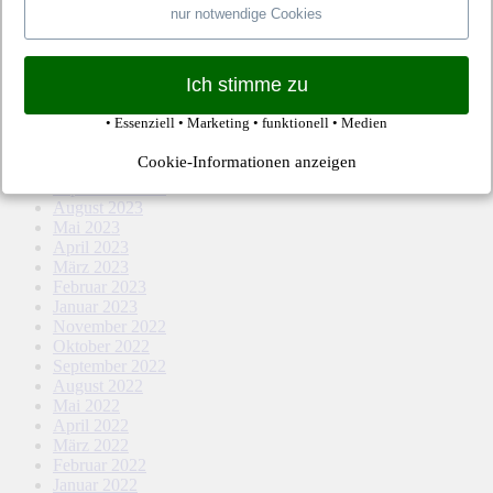
August 2024
nur notwendige Cookies
Mai 2024
April 2024
März 2024
Ich stimme zu
Februar 2024
Januar 2024
• Essenziell • Marketing • funktionell • Medien
Dezember 2023
November 2023
Cookie-Informationen anzeigen
Oktober 2023
September 2023
August 2023
Mai 2023
April 2023
März 2023
Februar 2023
Januar 2023
November 2022
Oktober 2022
September 2022
August 2022
Mai 2022
April 2022
März 2022
Februar 2022
Januar 2022