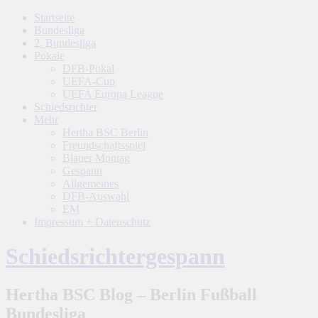
Startseite
Bundesliga
2. Bundesliga
Pokale
DFB-Pokal
UEFA-Cup
UEFA Europa League
Schiedsrichter
Mehr
Hertha BSC Berlin
Freundschaftsspiel
Blauer Montag
Gespann
Allgemeines
DFB-Auswahl
EM
Impressum + Datenschutz
Schiedsrichtergespann
Hertha BSC Blog – Berlin Fußball
Bundesliga