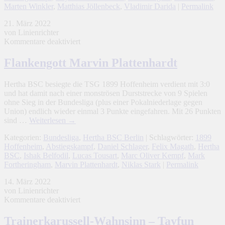
Marten Winkler
,
Matthias Jöllenbeck
,
Vladimir Darida
|
Permalink
21. März 2022
von Linienrichter
für
Kommentare deaktiviert
Flankengott
Marvin
Flankengott Marvin Plattenhardt
Plattenhardt
Hertha BSC besiegte die TSG 1899 Hoffenheim verdient mit 3:0
und hat damit nach einer monströsen Durststrecke von 9 Spielen
ohne Sieg in der Bundesliga (plus einer Pokalniederlage gegen
Union) endlich wieder einmal 3 Punkte eingefahren. Mit 26 Punkten
sind …
Weiterlesen
→
Kategorien:
Bundesliga
,
Hertha BSC Berlin
| Schlagwörter:
1899
Hoffenheim
,
Abstiegskampf
,
Daniel Schlager
,
Felix Magath
,
Hertha
BSC
,
Ishak Belfodil
,
Lucas Tousart
,
Marc Oliver Kempf
,
Mark
Fortheringham
,
Marvin Plattenhardt
,
Niklas Stark
|
Permalink
14. März 2022
von Linienrichter
für
Kommentare deaktiviert
Trainerkarussell-
Wahnsinn
Trainerkarussell-Wahnsinn – Tayfun