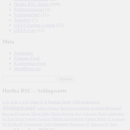
Hertha BSC Berlin
(699)
Relegationsspiel
(4)
Schiedsrichter
(21)
Transfers
(7)
UEFA Europa League
(22)
UEFA-Cup
(12)
Meta
Anmelden
Eintrags-Feed
Kommentar-Feed
WordPress.org
Hertha BSC – Schlagworte
6-Punkte-Spiel
1. FC Köln
1899 Hoffenheim
1. FSV Mainz 05
Abstiegskampf
Adrian Ramos
Borussia Dortmund
Bayer 04 Leverkusen
Davie Selke
Deniz Aytekin
Dodi Lukebakio
Borussia M'gladbach
Derry Scherhant
Fabian Lustenberger
Fabian Reese
Dr. Felix Brych
Eintracht Frankfurt
FC Augsburg
FC Schalke 04
Geisterspiel
Guido Winkmann
Hamburger SV
Hannover 96
Harm