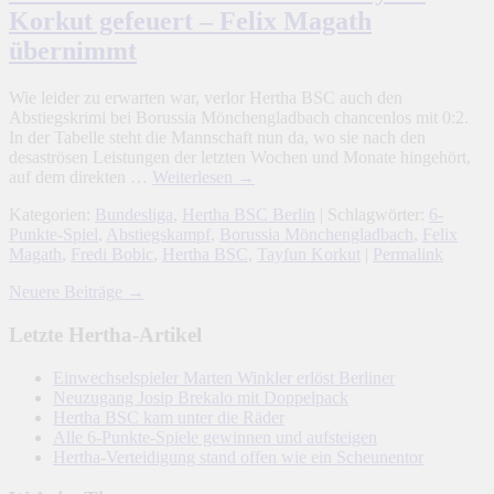
–
Korkut gefeuert – Felix Magath
Tayfun
Korkut
übernimmt
gefeuert
–
Wie leider zu erwarten war, verlor Hertha BSC auch den
Felix
Abstiegskrimi bei Borussia Mönchengladbach chancenlos mit 0:2.
Magath
In der Tabelle steht die Mannschaft nun da, wo sie nach den
übernimmt
desaströsen Leistungen der letzten Wochen und Monate hingehört,
auf dem direkten …
Weiterlesen
→
Kategorien:
Bundesliga
,
Hertha BSC Berlin
| Schlagwörter:
6-
Punkte-Spiel
,
Abstiegskampf
,
Borussia Mönchengladbach
,
Felix
Magath
,
Fredi Bobic
,
Hertha BSC
,
Tayfun Korkut
|
Permalink
Neuere Beiträge
→
Letzte Hertha-Artikel
Einwechselspieler Marten Winkler erlöst Berliner
Neuzugang Josip Brekalo mit Doppelpack
Hertha BSC kam unter die Räder
Alle 6-Punkte-Spiele gewinnen und aufsteigen
Hertha-Verteidigung stand offen wie ein Scheunentor