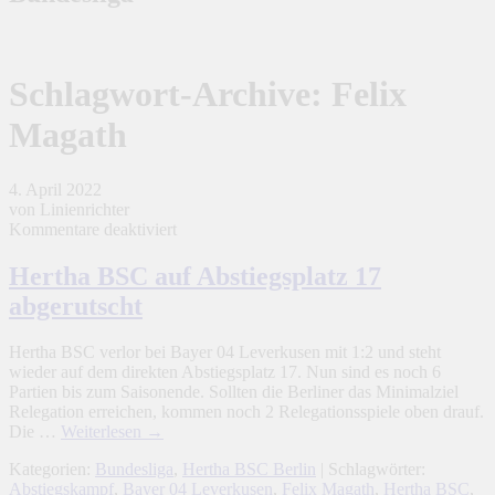
Schlagwort-Archive:
Felix
Magath
4. April 2022
von Linienrichter
für
Kommentare deaktiviert
Hertha
BSC
Hertha BSC auf Abstiegsplatz 17
auf
abgerutscht
Abstiegsplatz
17
abgerutscht
Hertha BSC verlor bei Bayer 04 Leverkusen mit 1:2 und steht
wieder auf dem direkten Abstiegsplatz 17. Nun sind es noch 6
Partien bis zum Saisonende. Sollten die Berliner das Minimalziel
Relegation erreichen, kommen noch 2 Relegationsspiele oben drauf.
Die …
Weiterlesen
→
Kategorien:
Bundesliga
,
Hertha BSC Berlin
| Schlagwörter:
Abstiegskampf
,
Bayer 04 Leverkusen
,
Felix Magath
,
Hertha BSC
,