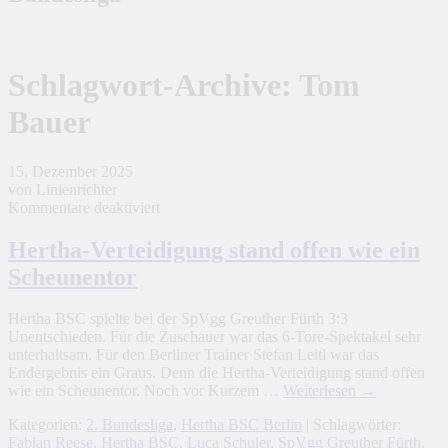
Schlagwort-Archive:
Tom
Bauer
15. Dezember 2025
von Linienrichter
für
Kommentare deaktiviert
Hertha-
Verteidigung
Hertha-Verteidigung stand offen wie ein
stand
Scheunentor
offen
wie
ein
Hertha BSC spielte bei der SpVgg Greuther Fürth 3:3
Scheunentor
Unentschieden. Für die Zuschauer war das 6-Tore-Spektakel sehr
unterhaltsam. Für den Berliner Trainer Stefan Leitl war das
Endergebnis ein Graus. Denn die Hertha-Verteidigung stand offen
wie ein Scheunentor. Noch vor Kurzem …
Weiterlesen
→
Kategorien:
2. Bundesliga
,
Hertha BSC Berlin
| Schlagwörter:
Fabian Reese
,
Hertha BSC
,
Luca Schuler
,
SpVgg Greuther Fürth
,