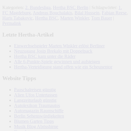
Kategorien:
2. Bundesliga
,
Hertha BSC Berlin
| Schlagwörter:
1.
FC Magdeburg
,
Andreas Bouchalakis
,
Bilal Hussein
,
Fabian Reese
,
Haris Tabakovic
,
Hertha BSC
,
Marten Winkler
,
Tom Bauer
|
Permalink
Letzte Hertha-Artikel
Einwechselspieler Marten Winkler erlöst Berliner
Neuzugang Josip Brekalo mit Doppelpack
Hertha BSC kam unter die Räder
Alle 6-Punkte-Spiele gewinnen und aufsteigen
Hertha-Verteidigung stand offen wie ein Scheunentor
Website Tipps
Pauschalreisen günstig
Alien Ufos Untertassen
Langzeiturlaub günstig
Autolexikon Traumautos
Automagazin Raumschiffe
Berlin Sehenswürdigkeiten
Blumen Garten Tipps
Musik Blog Abrissbirne