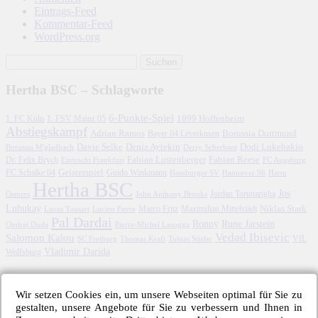
Eintrags-Feed
Kommentar-Feed
WordPress.org
Hertha BSC – Schlagworte
6-Punkte-Spiel
1. FC Köln
1899 Hoffenheim
1. FSV Mainz 05
Abstiegskampf
Adrian Ramos
Borussia Dortmund
Bayer 04 Leverkusen
Davie Selke
Deniz Aytekin
Dodi Lukebakio
Borussia M'gladbach
Derry Scherhant
Fabian Lustenberger
Fabian Reese
Dr. Felix Brych
Eintracht Frankfurt
FC Augsburg
FC Schalke 04
Geisterspiel
Guido Winkmann
Hamburger SV
Hannover 96
Harm
Hertha BSC
Jos
John Anthony Brooks
Jordan Torunarigha
Osmers
Luhukay
Marco Fritz
Niklas Stark
Lucien Favre
Maximilian Mittelstädt
Lucas Tousart
Pal Dardai
Ronny
Rune Jarstein
Ondrej Duda
Pierre-Michel Lasogga
Vedad Ibisevic
Salomon Kalou
SC Freiburg
Thomas Kraft
Tobias Stieler
VfL
Vladimir Darida
Wolfsburg
Archiv – Hertha-Spiele
Wir setzen Cookies ein, um unsere Webseiten optimal für Sie zu
März 2026
gestalten, unsere Angebote für Sie zu verbessern und Ihnen in