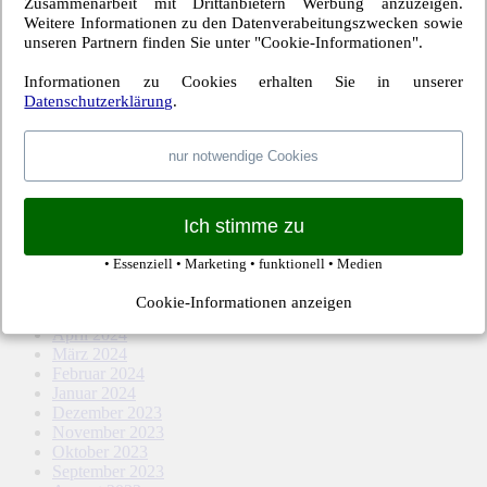
Februar 2026
Zusammenarbeit mit Drittanbietern Werbung anzuzeigen.
Dezember 2025
Weitere Informationen zu den Datenverabeitungszwecken sowie
November 2025
unseren Partnern finden Sie unter "Cookie-Informationen".
Oktober 2025
September 2025
Informationen zu Cookies erhalten Sie in unserer
August 2025
Datenschutzerklärung
.
Mai 2025
April 2025
nur notwendige Cookies
März 2025
Februar 2025
Januar 2025
Dezember 2024
Ich stimme zu
November 2024
Oktober 2024
• Essenziell • Marketing • funktionell • Medien
September 2024
August 2024
Cookie-Informationen anzeigen
Mai 2024
April 2024
März 2024
Februar 2024
Januar 2024
Dezember 2023
November 2023
Oktober 2023
September 2023