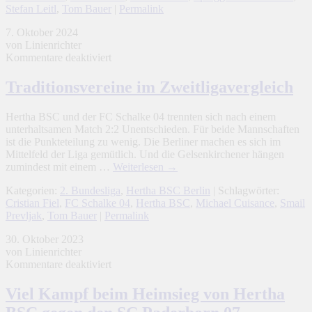
Stefan Leitl
,
Tom Bauer
|
Permalink
7. Oktober 2024
von Linienrichter
für
Kommentare deaktiviert
Traditionsvereine
im
Traditionsvereine im Zweitligavergleich
Zweitligavergleich
Hertha BSC und der FC Schalke 04 trennten sich nach einem
unterhaltsamen Match 2:2 Unentschieden. Für beide Mannschaften
ist die Punkteteilung zu wenig. Die Berliner machen es sich im
Mittelfeld der Liga gemütlich. Und die Gelsenkirchener hängen
zumindest mit einem …
Weiterlesen
→
Kategorien:
2. Bundesliga
,
Hertha BSC Berlin
| Schlagwörter:
Cristian Fiel
,
FC Schalke 04
,
Hertha BSC
,
Michael Cuisance
,
Smail
Prevljak
,
Tom Bauer
|
Permalink
30. Oktober 2023
von Linienrichter
für
Kommentare deaktiviert
Viel
Kampf
Viel Kampf beim Heimsieg von Hertha
beim