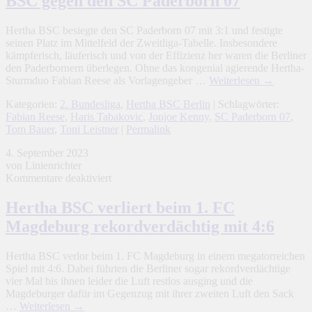
BSC gegen den SC Paderborn 07
Heimsieg
von
Hertha
Hertha BSC besiegte den SC Paderborn 07 mit 3:1 und festigte
BSC
seinen Platz im Mittelfeld der Zweitliga-Tabelle. Insbesondere
gegen
kämpferisch, läuferisch und von der Effizienz her waren die Berliner
den
den Paderbornern überlegen. Ohne das kongenial agierende Hertha-
SC
Sturmduo Fabian Reese als Vorlagengeber …
Weiterlesen
→
Paderborn
07
Kategorien:
2. Bundesliga
,
Hertha BSC Berlin
| Schlagwörter:
Fabian Reese
,
Haris Tabakovic
,
Jonjoe Kenny
,
SC Paderborn 07
,
Tom Bauer
,
Toni Leistner
|
Permalink
4. September 2023
von Linienrichter
für
Kommentare deaktiviert
Hertha
BSC
Hertha BSC verliert beim 1. FC
verliert
Magdeburg rekordverdächtig mit 4:6
beim
1.
FC
Hertha BSC verlor beim 1. FC Magdeburg in einem megatorreichen
Magdeburg
Spiel mit 4:6. Dabei führten die Berliner sogar rekordverdächtige
rekordverdächtig
vier Mal bis ihnen leider die Luft restlos ausging und die
mit
Magdeburger dafür im Gegenzug mit ihrer zweiten Luft den Sack
4:6
…
Weiterlesen
→