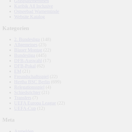
Grasplatzmemmen
Karibik All Inclusive
Ostseebad Warnemünde
Website Katalog
Kategorien
2. Bundesliga
(148)
Allgemeines
(23)
Blauer Montag
(22)
Bundesliga
(445)
DFB-Auswahl
(17)
DFB-Pokal
(62)
EM
(21)
Freundschaftsspiel
(22)
Hertha BSC Berlin
(699)
Relegationsspiel
(4)
Schiedsrichter
(21)
Transfers
(7)
UEFA Europa League
(22)
UEFA-Cup
(12)
Meta
Anmelden