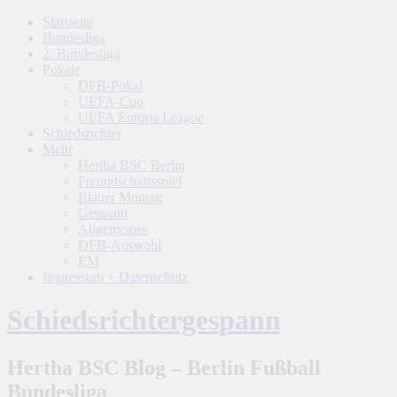
Startseite
Bundesliga
2. Bundesliga
Pokale
DFB-Pokal
UEFA-Cup
UEFA Europa League
Schiedsrichter
Mehr
Hertha BSC Berlin
Freundschaftsspiel
Blauer Montag
Gespann
Allgemeines
DFB-Auswahl
EM
Impressum + Datenschutz
Schiedsrichtergespann
Hertha BSC Blog – Berlin Fußball
Bundesliga