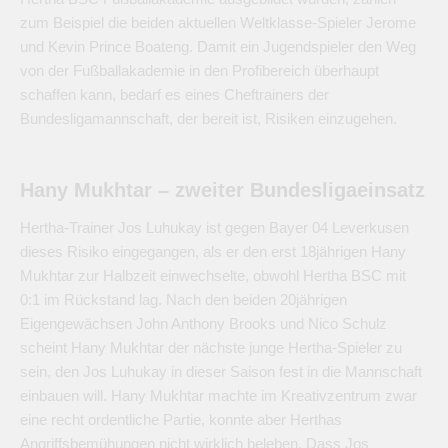
zum Beispiel die beiden aktuellen Weltklasse-Spieler Jerome
und Kevin Prince Boateng. Damit ein Jugendspieler den Weg
von der Fußballakademie in den Profibereich überhaupt
schaffen kann, bedarf es eines Cheftrainers der
Bundesligamannschaft, der bereit ist, Risiken einzugehen.
Hany Mukhtar – zweiter Bundesligaeinsatz
Hertha-Trainer Jos Luhukay ist gegen Bayer 04 Leverkusen
dieses Risiko eingegangen, als er den erst 18jährigen Hany
Mukhtar zur Halbzeit einwechselte, obwohl Hertha BSC mit
0:1 im Rückstand lag. Nach den beiden 20jährigen
Eigengewächsen John Anthony Brooks und Nico Schulz
scheint Hany Mukhtar der nächste junge Hertha-Spieler zu
sein, den Jos Luhukay in dieser Saison fest in die Mannschaft
einbauen will. Hany Mukhtar machte im Kreativzentrum zwar
eine recht ordentliche Partie, konnte aber Herthas
Angriffsbemühungen nicht wirklich beleben. Dass Jos