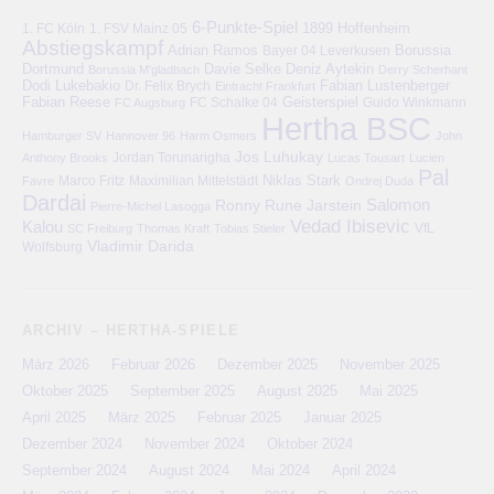
6-Punkte-Spiel
1. FC Köln
1899 Hoffenheim
1. FSV Mainz 05
Abstiegskampf
Adrian Ramos
Bayer 04 Leverkusen
Borussia
Deniz Aytekin
Dortmund
Davie Selke
Borussia M'gladbach
Derry Scherhant
Dodi Lukebakio
Fabian Lustenberger
Dr. Felix Brych
Eintracht Frankfurt
Fabian Reese
FC Schalke 04
Geisterspiel
FC Augsburg
Guido Winkmann
Hertha BSC
Hamburger SV
Hannover 96
Harm Osmers
John
Jos Luhukay
Anthony Brooks
Jordan Torunarigha
Lucas Tousart
Lucien
Pal
Niklas Stark
Marco Fritz
Maximilian Mittelstädt
Favre
Ondrej Duda
Dardai
Salomon
Ronny
Rune Jarstein
Pierre-Michel Lasogga
Vedad Ibisevic
Kalou
VfL
SC Freiburg
Thomas Kraft
Tobias Stieler
Vladimir Darida
Wolfsburg
ARCHIV – HERTHA-SPIELE
März 2026
Februar 2026
Dezember 2025
November 2025
Oktober 2025
September 2025
August 2025
Mai 2025
April 2025
März 2025
Februar 2025
Januar 2025
Dezember 2024
November 2024
Oktober 2024
September 2024
August 2024
Mai 2024
April 2024