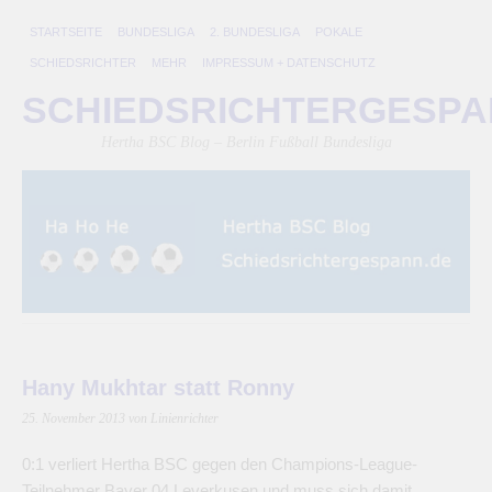
STARTSEITE
BUNDESLIGA
2. BUNDESLIGA
POKALE
SCHIEDSRICHTER
MEHR
IMPRESSUM + DATENSCHUTZ
SCHIEDSRICHTERGESP
Hertha BSC Blog – Berlin Fußball Bundesliga
Hany Mukhtar statt Ronny
25. November 2013
von Linienrichter
0:1 verliert Hertha BSC gegen den Champions-League-
Teilnehmer Bayer 04 Leverkusen und muss sich damit