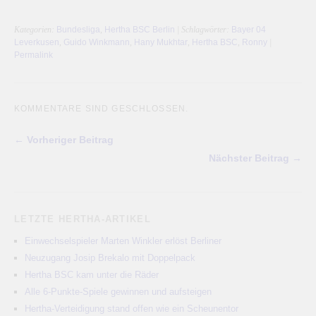
Kategorien:
Bundesliga
,
Hertha BSC Berlin
| Schlagwörter:
Bayer 04
Leverkusen
,
Guido Winkmann
,
Hany Mukhtar
,
Hertha BSC
,
Ronny
|
Permalink
KOMMENTARE SIND GESCHLOSSEN.
← Vorheriger Beitrag
Nächster Beitrag →
LETZTE HERTHA-ARTIKEL
Einwechselspieler Marten Winkler erlöst Berliner
Neuzugang Josip Brekalo mit Doppelpack
Hertha BSC kam unter die Räder
Alle 6-Punkte-Spiele gewinnen und aufsteigen
Hertha-Verteidigung stand offen wie ein Scheunentor