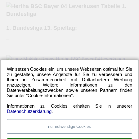
1. Bundesliga 13. Spieltag:
–
Wir setzen Cookies ein, um unsere Webseiten optimal für Sie
zu gestalten, unsere Angebote für Sie zu verbessern und
–
Ihnen in Zusammenarbeit mit Drittanbietern Werbung
anzuzeigen. Weitere Informationen zu den
Datenverabeitungszwecken sowie unseren Partnern finden
Hertha BSC – Bayer 04 Leverkusen – 0:1 (0:1)
– eine ca. 2
Sie unter "Cookie-Informationen".
Minuten Video-Kurzzusammenfassung des Spiels mit
Informationen zu Cookies erhalten Sie in unserer
Highlights und Toren findet man auf
Bundesliga.de
Datenschutzerklärung
.
Pressekonferenz
mit den Trainern Jos Luhukay und Sami
nur notwendige Cookies
Hyypiä
Hertha BSC – Bayer 04 Leverkusen