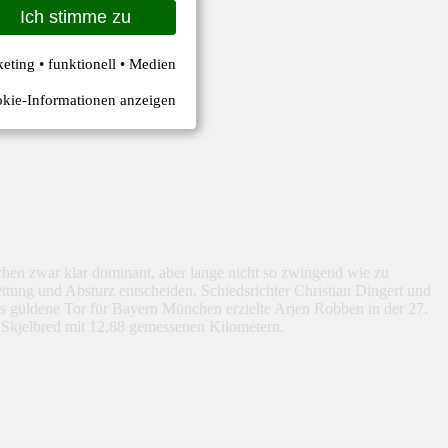
Ich stimme zu
keting • funktionell • Medien
kie-Informationen anzeigen
en zwar klar dominant, aber lange nicht so zwingend wie zu
ttung und Absturz entscheiden. Schiedsrichter Christian Dingert und
Das güldene Tor für Bayern München erzielte Arjen Robben in der 27.
er Skjelbred mit 12,88 gemessenen Kilometern.