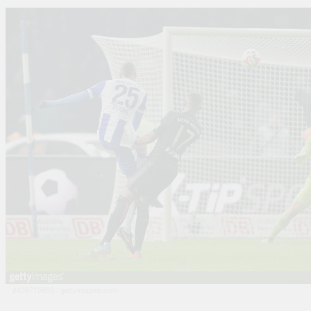
#459715950
/
gettyimages.com