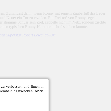
können. Zumindest dann, wenn Ronny mit seinem Zauberfuß das Leder
uel Neuer ein Tor zu erzielen. Ein Freistoß von Ronny segelte
der stramme Schuss sein Ziel, zappelte nicht im Netz, sondern zischte
 einen typischen Ronny-Hammer nicht festhalten konnte.
gegen Superstar Robert Lewandowski
e zu verbessern und Ihnen in
verabeitungszwecken sowie