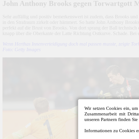
John Anthony Brooks gegen Torwartgott 
Sehr auffällig und positiv bemerkenswert ist zudem, dass Brooks un
in den Strafraum zirkelt oder hämmert. So hatte John Anthony Brooks 
perfekt auf die Brust von Brooks. Von dort sprang der Ball technisch e
knapp über die Oberkante der Latte Richtung Ostkurve. Schade. Bei 
Wenn Herthas Innenverteidigung doch mal passen musste, zeigte Tor
Foto: Getty Images
Wir setzen Cookies ein, um 
Zusammenarbeit mit Dritt
unseren Partnern finden Sie
Informationen zu Cookies er