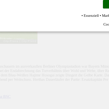
• Essenziell • Mar
Coo
schauern im ausverkauften Berliner Olympiastadion war Bayern Münch
 bei der Endabrechnung das Torverhältnis über Wohl und Wehe, über Re
. Nur dem Blau-Weißen Hajime Hosogai zeigte Dingert die Gelbe Karte. 
ehend per Weitschuss. Herthas Dauerläufer der Partie: Ersatzkapitän P