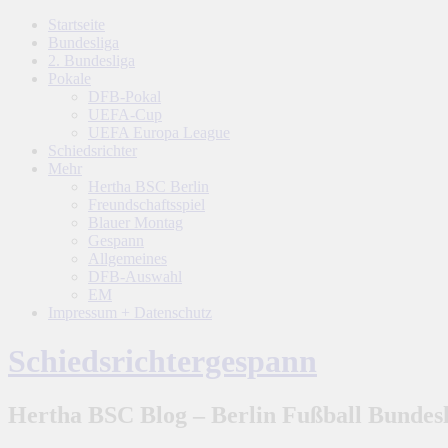
Startseite
Bundesliga
2. Bundesliga
Pokale
DFB-Pokal
UEFA-Cup
UEFA Europa League
Schiedsrichter
Mehr
Hertha BSC Berlin
Freundschaftsspiel
Blauer Montag
Gespann
Allgemeines
DFB-Auswahl
EM
Impressum + Datenschutz
Schiedsrichtergespann
Hertha BSC Blog – Berlin Fußball Bundesl