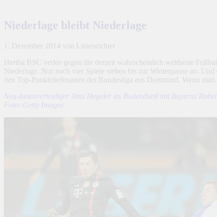
Niederlage bleibt Niederlage
1. Dezember 2014
von Linienrichter
Hertha BSC verlor gegen die derzeit wahrscheinlich weltbeste Fußba
Niederlage. Nur noch vier Spiele stehen bis zur Winterpause an. Un
den Top-Punktelieferanten der Bundesliga aus Dortmund. Wenn man dies
Neu-Innenverteidiger Jens Hegeler im Bodenduell mit Bayerns Robe
Foto: Getty Images