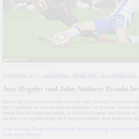
#459715918
/
gettyimages.com
Jens Hegeler und John Anthony Brooks be
Ein wenig Optimismus kommt auch auf, weil die neue Not-Innenverte
ihre Feuertaufe im Abwehrzentrum jedenfalls mit Bravour. Wusste man
wenig Durchschlagskraft besaß, so behielten Hegeler und Brooks auch
nächsten vier Spielen sogar noch steigern können, steht urplötzlich di
John Anthony Brooks zieht vorbei an Jerome Boateng, aber verschi
Foto: Getty Images