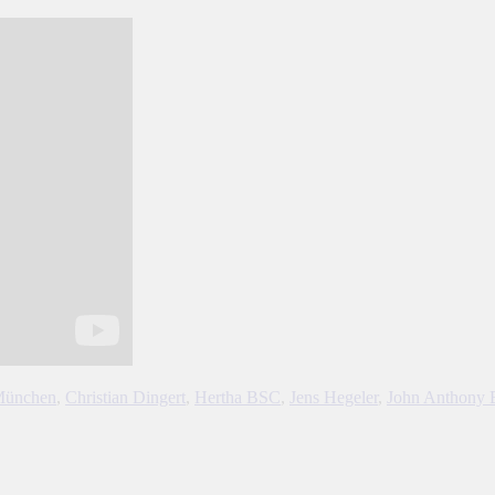
München
,
Christian Dingert
,
Hertha BSC
,
Jens Hegeler
,
John Anthony 