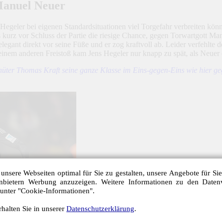
Manuel Neuer
d Hegeler bei eigenen Standardsituationen viel Torgefahr verbreiten 
kurz vor Schluss der Partie die riesige Chance, gegen Torwartgott Man
legant direkt vor seine Füße und er zog kraftvoll ab. Leider verfehlte 
einem anderen Freistoß kam Jens Hegeler nur knapp zu spät, als Neuer
hüter Thomas Kraft seine ganze Klasse im Eins-gegen-Eins wie hier 
unsere Webseiten optimal für Sie zu gestalten, unsere Angebote für Si
anbietern Werbung anzuzeigen. Weitere Informationen zu den Daten
 unter "Cookie-Informationen".
halten Sie in unserer
Datenschutzerklärung
.