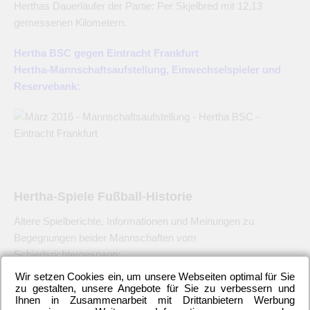
Herthas Dauerläufer der Partie: Per Skjelbred mit 12,13
gemessenen Kilometern.
Hertha BSC gegen Eintracht Frankfurt
Hertha-Mannschaftsaufstellung, Einwechselspieler und
Reservebank:
Hertha-Spiele Fußball-Historie
Ältere Spielberichte, Informationen und Meinungen zu
Begegnungen beider Mannschaften vom
Schiedsrichtergespann:
Wir setzen Cookies ein, um unsere Webseiten optimal für Sie
28. September 2015 –
Laufwunder Darida – Eintracht Frankfurt
zu gestalten, unsere Angebote für Sie zu verbessern und
Ihnen in Zusammenarbeit mit Drittanbietern Werbung
– Hertha BSC – 1:1