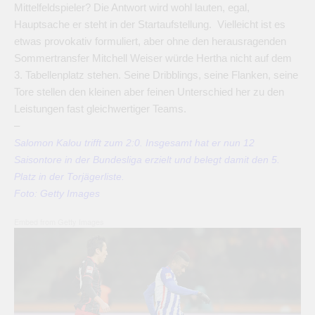
Mittelfeldspieler? Die Antwort wird wohl lauten, egal,
Hauptsache er steht in der Startaufstellung. Vielleicht ist es
etwas provokativ formuliert, aber ohne den herausragenden
Sommertransfer Mitchell Weiser würde Hertha nicht auf dem
3. Tabellenplatz stehen. Seine Dribblings, seine Flanken, seine
Tore stellen den kleinen aber feinen Unterschied her zu den
Leistungen fast gleichwertiger Teams.
–
Salomon Kalou trifft zum 2:0. Insgesamt hat er nun 12
Saisontore in der Bundesliga erzielt und belegt damit den 5.
Platz in der Torjägerliste.
Foto: Getty Images
Embed from Getty Images