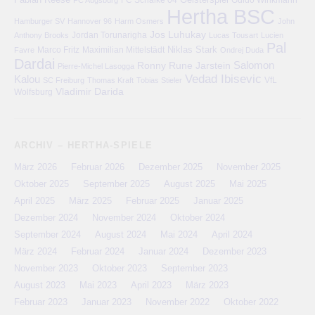
Hertha BSC
Hamburger SV
Hannover 96
Harm Osmers
John
Jos Luhukay
Anthony Brooks
Jordan Torunarigha
Lucas Tousart
Lucien
Pal
Niklas Stark
Marco Fritz
Maximilian Mittelstädt
Favre
Ondrej Duda
Dardai
Salomon
Ronny
Rune Jarstein
Pierre-Michel Lasogga
Vedad Ibisevic
Kalou
VfL
SC Freiburg
Thomas Kraft
Tobias Stieler
Vladimir Darida
Wolfsburg
ARCHIV – HERTHA-SPIELE
März 2026
Februar 2026
Dezember 2025
November 2025
Oktober 2025
September 2025
August 2025
Mai 2025
April 2025
März 2025
Februar 2025
Januar 2025
Dezember 2024
November 2024
Oktober 2024
September 2024
August 2024
Mai 2024
April 2024
März 2024
Februar 2024
Januar 2024
Dezember 2023
November 2023
Oktober 2023
September 2023
August 2023
Mai 2023
April 2023
März 2023
Februar 2023
Januar 2023
November 2022
Oktober 2022