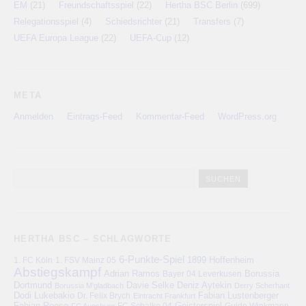
EM
(21)
Freundschaftsspiel
(22)
Hertha BSC Berlin
(699)
Relegationsspiel
(4)
Schiedsrichter
(21)
Transfers
(7)
UEFA Europa League
(22)
UEFA-Cup
(12)
META
Anmelden
Eintrags-Feed
Kommentar-Feed
WordPress.org
HERTHA BSC – SCHLAGWORTE
6-Punkte-Spiel
1. FC Köln
1899 Hoffenheim
1. FSV Mainz 05
Abstiegskampf
Adrian Ramos
Bayer 04 Leverkusen
Borussia
Deniz Aytekin
Dortmund
Davie Selke
Borussia M'gladbach
Derry Scherhant
Dodi Lukebakio
Fabian Lustenberger
Dr. Felix Brych
Eintracht Frankfurt
Fabian Reese
FC Schalke 04
Geisterspiel
FC Augsburg
Guido Winkmann