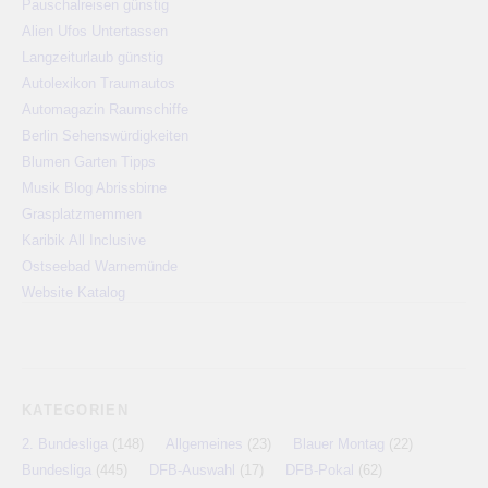
Pauschalreisen günstig
Alien Ufos Untertassen
Langzeiturlaub günstig
Autolexikon Traumautos
Automagazin Raumschiffe
Berlin Sehenswürdigkeiten
Blumen Garten Tipps
Musik Blog Abrissbirne
Grasplatzmemmen
Karibik All Inclusive
Ostseebad Warnemünde
Website Katalog
KATEGORIEN
2. Bundesliga
(148)
Allgemeines
(23)
Blauer Montag
(22)
Bundesliga
(445)
DFB-Auswahl
(17)
DFB-Pokal
(62)