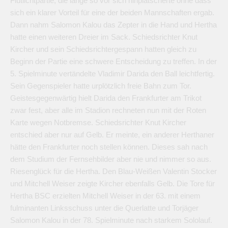
Flutlichtpartie, die lange so vor sich hinplätscherte ohne dass
sich ein klarer Vorteil für eine der beiden Mannschaften ergab.
Dann nahm Salomon Kalou das Zepter in die Hand und Hertha
hatte einen weiteren Dreier im Sack. Schiedsrichter Knut
Kircher und sein Schiedsrichtergespann hatten gleich zu
Beginn der Partie eine schwere Entscheidung zu treffen. In der
5. Spielminute vertändelte Vladimir Darida den Ball leichtfertig.
Sein Gegenspieler hatte urplötzlich freie Bahn zum Tor.
Geistesgegenwärtig hielt Darida den Frankfurter am Trikot
zwar fest, aber alle im Stadion rechneten nun mit der Roten
Karte wegen Notbremse. Schiedsrichter Knut Kircher
entschied aber nur auf Gelb. Er meinte, ein anderer Herthaner
hätte den Frankfurter noch stellen können. Dieses sah nach
dem Studium der Fernsehbilder aber nie und nimmer so aus.
Riesenglück für die Hertha. Den Blau-Weißen Valentin Stocker
und Mitchell Weiser zeigte Kircher ebenfalls Gelb. Die Tore für
Hertha BSC erzielten Mitchell Weiser in der 63. mit einem
fulminanten Linksschuss unter die Querlatte und Torjäger
Salomon Kalou in der 78. Spielminute nach starkem Sololauf.