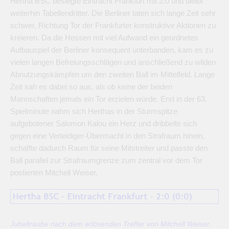
Hertha BSC besiegte Eintracht Frankfurt mit 2:0 und bleibt
weiterhin Tabellendritter. Die Berliner taten sich lange Zeit sehr
schwer, Richtung Tor der Frankfurter konstruktive Aktionen zu
kreieren. Da die Hessen mit viel Aufwand ein geordnetes
Aufbauspiel der Berliner konsequent unterbanden, kam es zu
vielen langen Befreiungsschlägen und anschließend zu wilden
Abnutzungskämpfen um den zweiten Ball im Mittelfeld. Lange
Zeit sah es dabei so aus, als ob keine der beiden
Mannschaften jemals ein Tor erzielen würde. Erst in der 63.
Spielminute nahm sich Herthas in der Sturmspitze
aufgebotener Salomon Kalou ein Herz und dribbelte sich
gegen eine Verteidiger-Übermacht in den Strafraum hinein,
schaffte dadurch Raum für seine Mitstreiter und passte den
Ball parallel zur Strafraumgrenze zum zentral vor dem Tor
postierten Mitchell Weiser.
Jubeltraube nach dem erlösenden Treffer von Mitchell Weiser.