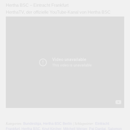
Hertha BSC – Eintracht Frankfurt
HerthaTV, der offizielle YouTube-Kanal von Hertha BSC
Kategorien:
Bundesliga
,
Hertha BSC Berlin
| Schlagwörter:
Eintracht
Frankfurt
,
Hertha BSC
,
Knut Kircher
,
Mitchell Weiser
,
Pal Dardai
,
Salomon