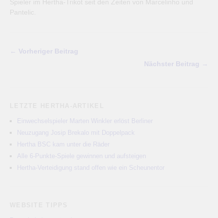
Spieler im Hertha-Trikot seit den Zeiten von Marcelinho und
Pantelic.
← Vorheriger Beitrag
Nächster Beitrag →
LETZTE HERTHA-ARTIKEL
Einwechselspieler Marten Winkler erlöst Berliner
Neuzugang Josip Brekalo mit Doppelpack
Hertha BSC kam unter die Räder
Alle 6-Punkte-Spiele gewinnen und aufsteigen
Hertha-Verteidigung stand offen wie ein Scheunentor
WEBSITE TIPPS