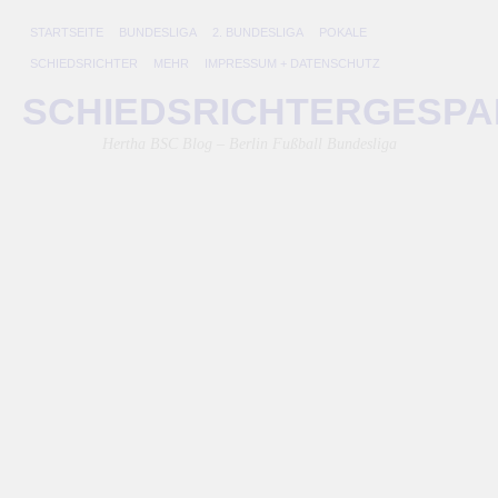
STARTSEITE
BUNDESLIGA
2. BUNDESLIGA
POKALE
SCHIEDSRICHTER
MEHR
IMPRESSUM + DATENSCHUTZ
H
SCHIEDSRICHTERGESP
e
Hertha BSC Blog – Berlin Fußball Bundesliga
N
e
in
Fr
9.
Dez
201
von
Lini
2:2
–
na
5