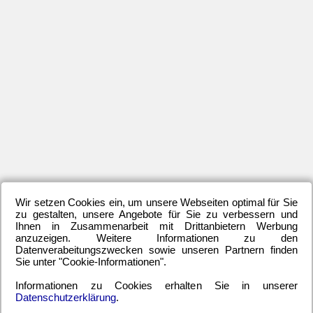
sc
se
Fo
la
ab
sic
üb
zu
ha
Vie
füh
er
Wir setzen Cookies ein, um unsere Webseiten optimal für Sie
die
zu gestalten, unsere Angebote für Sie zu verbessern und
Ihnen in Zusammenarbeit mit Drittanbietern Werbung
Bl
anzuzeigen. Weitere Informationen zu den
We
Datenverabeitungszwecken sowie unseren Partnern finden
ja
Sie unter "Cookie-Informationen".
im
Informationen zu Cookies erhalten Sie in unserer
nä
Datenschutzerklärung
.
He