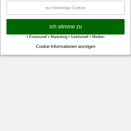
ge
nur notwendige Cookies
de
S
Ich stimme zu
Fr
zu
• Essenziell • Marketing • funktionell • Medien
Sie
Cookie-Informationen anzeigen
–
He
Mit
Ma
Gr
st
ab
zu
zw
2:
na
De